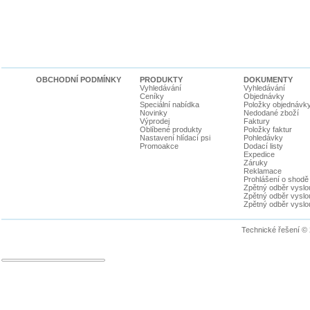
OBCHODNÍ PODMÍNKY
PRODUKTY
DOKUMENTY
Vyhledávání
Vyhledávání
Ceníky
Objednávky
Speciální nabídka
Položky objednávk
Novinky
Nedodané zboží
Výprodej
Faktury
Oblíbené produkty
Položky faktur
Nastavení hlídací psi
Pohledávky
Promoakce
Dodací listy
Expedice
Záruky
Reklamace
Prohlášení o shodě
Zpětný odběr vyslou
Zpětný odběr vyslouž
Zpětný odběr vyslou
Technické řešení ©