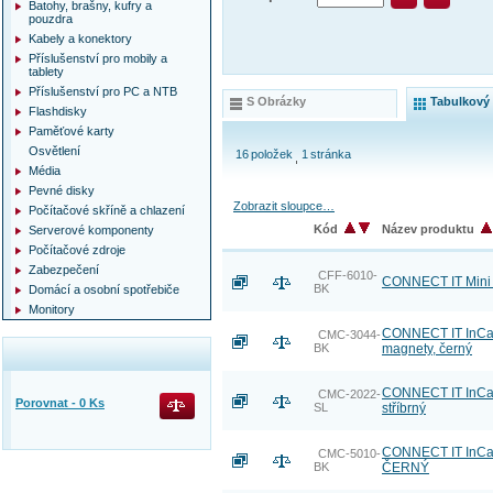
Batohy, brašny, kufry a
pouzdra
Kabely a konektory
Příslušenství pro mobily a
tablety
Příslušenství pro PC a NTB
S Obrázky
Tabulkový
Flashdisky
Paměťové karty
Osvětlení
16
položek
1
stránka
Média
Pevné disky
Zobrazit sloupce…
Počítačové skříně a chlazení
Kód
Název produktu
Serverové komponenty
Počítačové zdroje
Zabezpečení
CFF-6010-
CONNECT IT Mini t
BK
Domácí a osobní spotřebiče
Monitory
CONNECT IT InCarz
CMC-3044-
BK
magnety, černý
CONNECT IT InCarz
CMC-2022-
Porovnat -
0
Ks
SL
stříbrný
CONNECT IT InCarz
CMC-5010-
BK
ČERNÝ