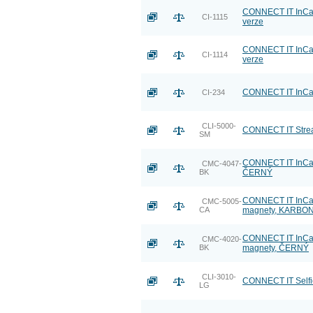
CONNECT IT InCarz 
CI-1115
verze
CONNECT IT InCarz
CI-1114
verze
CONNECT IT InCarz
CI-234
CLI-5000-
CONNECT IT Strea
SM
CONNECT IT InCar
CMC-4047-
BK
ČERNÝ
CONNECT IT InCarz
CMC-5005-
CA
magnety, KARBO
CONNECT IT InCarz
CMC-4020-
BK
magnety, ČERNÝ
CLI-3010-
CONNECT IT Selfie
LG