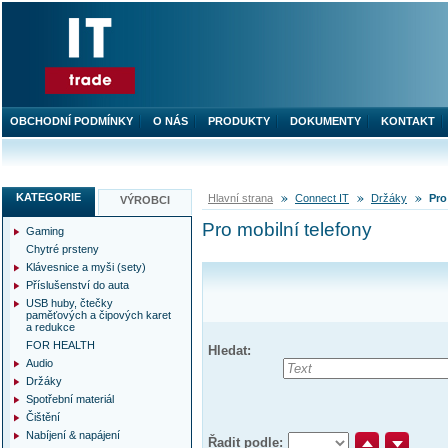
OBCHODNÍ PODMÍNKY
O NÁS
PRODUKTY
DOKUMENTY
KONTAKT
KATEGORIE
Hlavní strana
Connect IT
Držáky
Pro
VÝROBCI
Pro mobilní telefony
Gaming
Chytré prsteny
Klávesnice a myši (sety)
Příslušenství do auta
USB huby, čtečky
paměťových a čipových karet
a redukce
FOR HEALTH
Hledat:
Audio
Držáky
Spotřební materiál
Čištění
Nabíjení & napájení
Řadit podle: