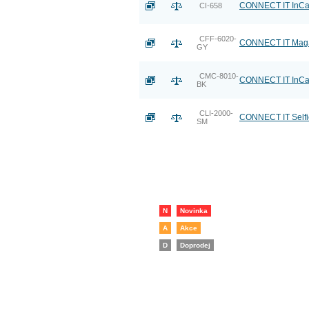
CONNECT IT InCarz
CI-658
CFF-6020-
CONNECT IT MagSa
GY
CMC-8010-
CONNECT IT InCar
BK
CLI-2000-
CONNECT IT Selfi
SM
N
Novinka
A
Akce
D
Doprodej