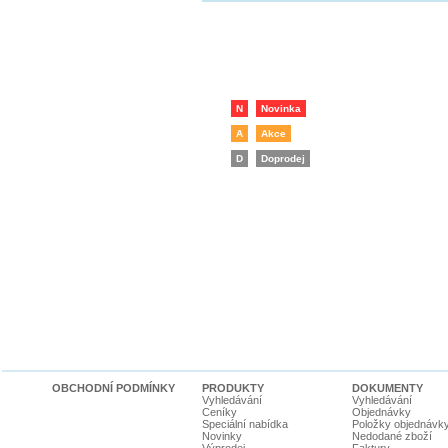
N
Novinka
A
Akce
D
Doprodej
OBCHODNÍ PODMÍNKY
PRODUKTY
DOKUMENTY
Vyhledávání
Vyhledávání
Ceníky
Objednávky
Speciální nabídka
Položky objednávk
Novinky
Nedodané zboží