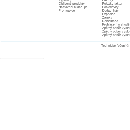
Výprodej
Faktury
Oblíbené produkty
Položky faktur
Nastavení hlídací psi
Pohledávky
Promoakce
Dodací listy
Expedice
Záruky
Reklamace
Prohlášení o shodě
Zpětný odběr vyslou
Zpětný odběr vyslouž
Zpětný odběr vyslou
Technické řešení ©