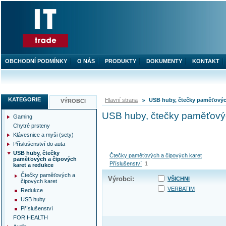
OBCHODNÍ PODMÍNKY
O NÁS
PRODUKTY
DOKUMENTY
KONTAKT
KATEGORIE
Hlavní strana
USB huby, čtečky paměťových
VÝROBCI
USB huby, čtečky paměťovýc
Gaming
Chytré prsteny
Klávesnice a myši (sety)
Příslušenství do auta
USB huby, čtečky
Čtečky paměťových a čipových karet
paměťových a čipových
Příslušenství
1
karet a redukce
Čtečky paměťových a
Výrobci:
VŠICHNI
čipových karet
VERBATIM
Redukce
USB huby
Příslušenství
FOR HEALTH