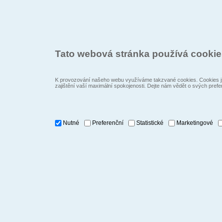
Tato webová stránka používá cooki
K provozování našeho webu využíváme takzvané cookies. Cookies js
zajištění vaší maximální spokojenosti. Dejte nám vědět o svých prefe
Nutné
Preferenční
Statistické
Marketingové