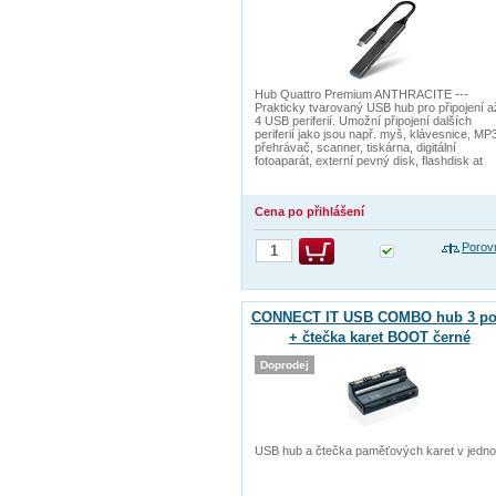
Hub Quattro Premium ANTHRACITE ---
Prakticky tvarovaný USB hub pro připojení a
4 USB periferií. Umožní připojení dalších
periferií jako jsou např. myš, klávesnice, MP
přehrávač, scanner, tiskárna, digitální
fotoaparát, externí pevný disk, flashdisk at
Cena po přihlášení
Porov
CONNECT IT USB COMBO hub 3 po
+ čtečka karet BOOT černé
Doprodej
USB hub a čtečka paměťových karet v jedn