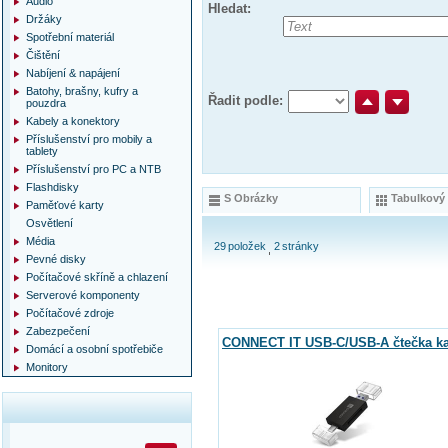
Audio
Hledat:
Držáky
Spotřební materiál
Čištění
Nabíjení & napájení
Batohy, brašny, kufry a
Řadit podle:
pouzdra
Kabely a konektory
Příslušenství pro mobily a
tablety
Příslušenství pro PC a NTB
Flashdisky
S Obrázky
Tabulkový
Paměťové karty
Osvětlení
Média
29
položek
2
stránky
Pevné disky
Počítačové skříně a chlazení
Serverové komponenty
Počítačové zdroje
Zabezpečení
CONNECT IT USB-C/USB-A čtečka ka
Domácí a osobní spotřebiče
Monitory