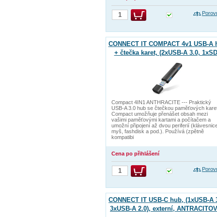
Porov
CONNECT IT COMPACT 4v1 USB-A 
+ čtečka karet, (2xUSB-A 3.0, 1xSD
1xMicroSD), externí, ANTRACITOV
Compact 4IN1 ANTHRACITE --- Praktický
USB-A 3.0 hub se čtečkou paměťových kare
Compact umožňuje přenášet obsah mezi
vašimi paměťovými kartami a počítačem a
umožní připojení až dvou periferií (klávesnic
myš, fashdisk a pod.). Používá (zpětně
kompatibi
Cena po přihlášení
Porov
CONNECT IT USB-C hub, (1xUSB-A 3
3xUSB-A 2.0), externí, ANTRACITO