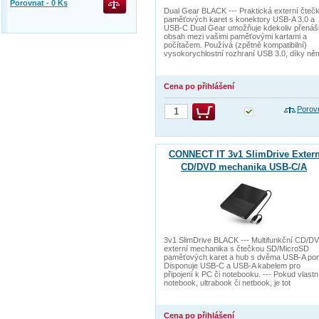
Porovnat -
0
Ks
Dual Gear BLACK --- Praktická externí čteč
paměťových karet s konektory USB-A 3.0 a
USB-C Dual Gear umožňuje kdekoliv přenáš
obsah mezi vašimi paměťovými kartami a
počítačem. Používá (zpětně kompatibilní)
vysokorychlostní rozhraní USB 3.0, díky ně
Cena po přihlášení
Porov
CONNECT IT 3v1 SlimDrive Extern
CD/DVD mechanika USB-C/A
3v1 SlimDrive BLACK --- Multifunkční CD/D
externí mechanika s čtečkou SD/MicroSD
paměťových karet a hub s dvěma USB-A por
Disponuje USB-C a USB-A kabelem pro
připojení k PC či notebooku. --- Pokud vlastn
notebook, ultrabook či netbook, je tot
Cena po přihlášení