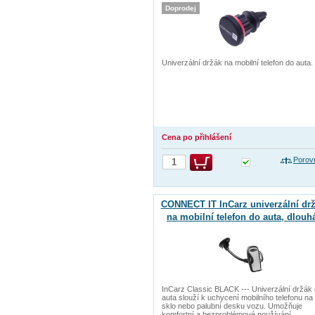
Doprodej
Univerzální držák na mobilní telefon do auta.
Cena po přihlášení
Porov
CONNECT IT InCarz univerzální dr
na mobilní telefon do auta, dlouh
verze
InCarz Classic BLACK --- Univerzální držák
auta slouží k uchycení mobilního telefonu na
sklo nebo palubní desku vozu. Umožňuje
komfortní a bezproblémové používání