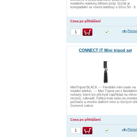
mobilního telefonu během jízdy. Držák je
kompatibilní se všemi telefony o šířce 50 - 9
Cena po přihlášení
Porov
CONNECT IT Mini tripod set
MiniTripod BLACK --- Flexibilní mini stativ na
mobilní telefon. --- Mini Tripod set s flexibilním
nohami, které lze přichytit například na větve
stromů, zábradlí, řídítka kola nebo na monito
počítače a mnoho dalších míst a různých úhl
Gumové zakon
Cena po přihlášení
Porov