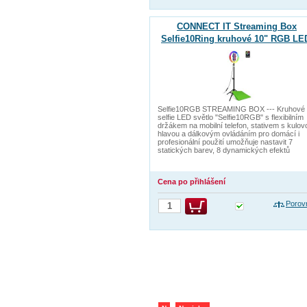
CONNECT IT Streaming Box
Selfie10Ring kruhové 10" RGB LE
světlo
Selfie10RGB STREAMING BOX --- Kruhové
selfie LED světlo "Selfie10RGB" s flexibilním
držákem na mobilní telefon, stativem s kulov
hlavou a dálkovým ovládáním pro domácí i
profesionální použití umožňuje nastavit 7
statických barev, 8 dynamických efektů
Cena po přihlášení
Porov