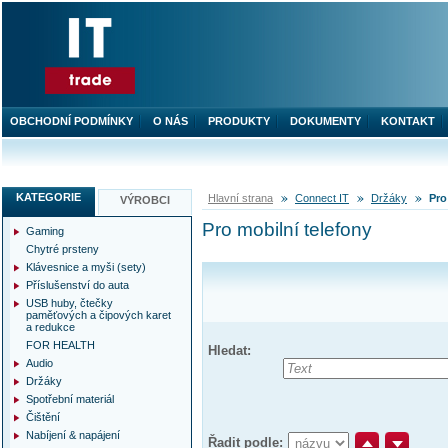
OBCHODNÍ PODMÍNKY
O NÁS
PRODUKTY
DOKUMENTY
KONTAKT
KATEGORIE
Hlavní strana
Connect IT
Držáky
Pro
VÝROBCI
Pro mobilní telefony
Gaming
Chytré prsteny
Klávesnice a myši (sety)
Příslušenství do auta
USB huby, čtečky
paměťových a čipových karet
a redukce
FOR HEALTH
Hledat:
Audio
Držáky
Spotřební materiál
Čištění
Nabíjení & napájení
Řadit podle: