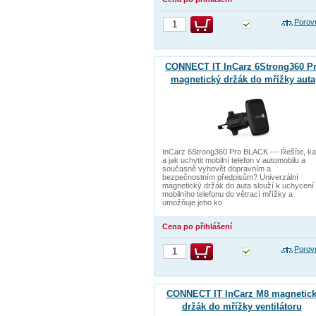
Porov
CONNECT IT InCarz 6Strong360 P
magnetický držák do mřížky auta
ČERNÝ
InCarz 6Strong360 Pro BLACK --- Řešíte, k
a jak uchytit mobilní telefon v automobilu a
současně vyhovět dopravním a
bezpečnostním předpisům? Univerzální
magnetický držák do auta slouží k uchycení
mobilního telefonu do větrací mřížky a
umožňuje jeho ko
Cena po přihlášení
Porov
CONNECT IT InCarz M8 magnetic
držák do mřížky ventilátoru