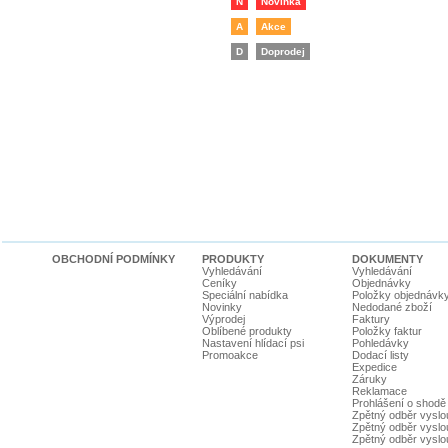
N
Novinka
A
Akce
D
Doprodej
OBCHODNÍ PODMÍNKY
PRODUKTY
DOKUMENTY
Vyhledávání
Vyhledávání
Ceníky
Objednávky
Speciální nabídka
Položky objednávk
Novinky
Nedodané zboží
Výprodej
Faktury
Oblíbené produkty
Položky faktur
Nastavení hlídací psi
Pohledávky
Promoakce
Dodací listy
Expedice
Záruky
Reklamace
Prohlášení o shodě
Zpětný odběr vyslou
Zpětný odběr vyslouž
Zpětný odběr vyslou