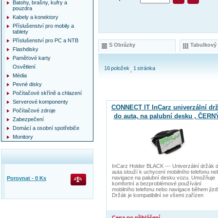
Batohy, brašny, kufry a
pouzdra
Kabely a konektory
Příslušenství pro mobily a
tablety
Příslušenství pro PC a NTB
S Obrázky
Tabulkový
Flashdisky
Paměťové karty
Osvětlení
16
položek
1
stránka
Média
Pevné disky
Počítačové skříně a chlazení
Serverové komponenty
CONNECT IT InCarz univerzální dr
Počítačové zdroje
do auta, na palubní desku , ČERN
Zabezpečení
Domácí a osobní spotřebiče
Monitory
InCarz Holder BLACK --- Univerzální držák 
auta slouží k uchycení mobilního telefonu ne
navigace na palubní desku vozu. Umožňuje
Porovnat -
0
Ks
komfortní a bezproblémové používání
mobilního telefonu nebo navigace během jízd
Držák je kompatibilní se všemi zařízen
Cena po přihlášení