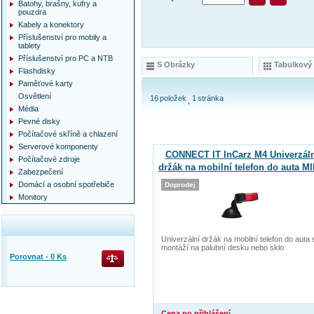
Batohy, brašny, kufry a
pouzdra
Kabely a konektory
Příslušenství pro mobily a
tablety
Příslušenství pro PC a NTB
S Obrázky
Tabulkový
Flashdisky
Paměťové karty
Osvětlení
16
položek
1
stránka
Média
Pevné disky
Počítačové skříně a chlazení
Serverové komponenty
CONNECT IT InCarz M4 Univerzál
Počítačové zdroje
držák na mobilní telefon do auta MI
Zabezpečení
Domácí a osobní spotřebiče
Doprodej
Monitory
Univerzální držák na mobilní telefon do auta 
montáží na palubní desku nebo sklo
Porovnat -
0
Ks
Cena po přihlášení