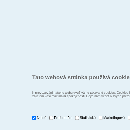
Tato webová stránka používá cooki
K provozování našeho webu využíváme takzvané cookies. Cookies js
zajištění vaší maximální spokojenosti. Dejte nám vědět o svých prefe
Nutné
Preferenční
Statistické
Marketingové