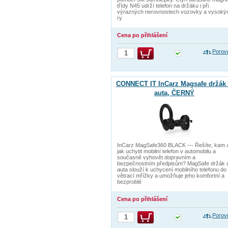
třídy N45 udrží telefon na držáku i při
výrazných nerovnostech vozovky a vysoký
ry
Cena po přihlášení
Porov
CONNECT IT InCarz Magsafe držák
auta, ČERNÝ
InCarz MagSafe360 BLACK --- Řešíte, kam 
jak uchytit mobilní telefon v automobilu a
současně vyhovět dopravním a
bezpečnostním předpisům? MagSafe držák 
auta slouží k uchycení mobilního telefonu do
větrací mřížky a umožňuje jeho komfortní a
bezproblé
Cena po přihlášení
Porov