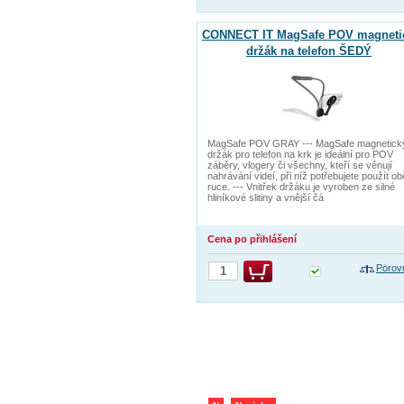
CONNECT IT MagSafe POV magneti
držák na telefon ŠEDÝ
MagSafe POV GRAY --- MagSafe magnetick
držák pro telefon na krk je ideální pro POV
záběry, vlogery či všechny, kteří se věnují
nahrávání videí, při níž potřebujete použít ob
ruce. --- Vnitřek držáku je vyroben ze silné
hliníkové slitiny a vnější čá
Cena po přihlášení
Porov