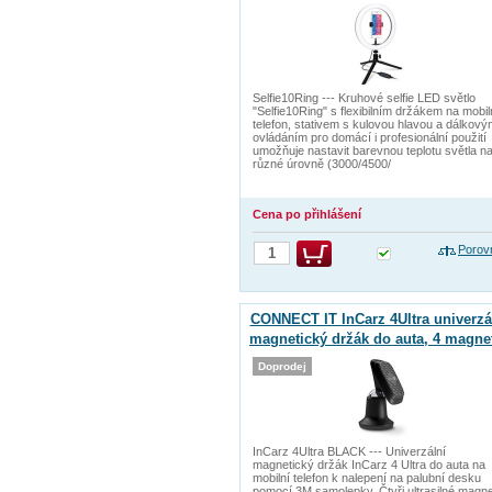
Selfie10Ring --- Kruhové selfie LED světlo
"Selfie10Ring" s flexibilním držákem na mobil
telefon, stativem s kulovou hlavou a dálkov
ovládáním pro domácí i profesionální použití
umožňuje nastavit barevnou teplotu světla n
různé úrovně (3000/4500/
Cena po přihlášení
Porov
CONNECT IT InCarz 4Ultra univerzá
magnetický držák do auta, 4 magnet
ČERNÝ
Doprodej
InCarz 4Ultra BLACK --- Univerzální
magnetický držák InCarz 4 Ultra do auta na
mobilní telefon k nalepení na palubní desku
pomocí 3M samolepky. Čtyři ultrasilné magn