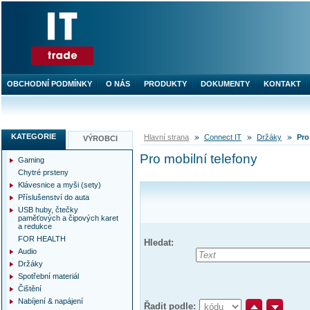
OBCHODNÍ PODMÍNKY
O NÁS
PRODUKTY
DOKUMENTY
KONTAKT
KATEGORIE
Hlavní strana
Connect IT
Držáky
Pro
VÝROBCI
Pro mobilní telefony
Gaming
Chytré prsteny
Klávesnice a myši (sety)
Příslušenství do auta
USB huby, čtečky
paměťových a čipových karet
a redukce
FOR HEALTH
Hledat:
Audio
Držáky
Spotřební materiál
Čištění
Nabíjení & napájení
Řadit podle: