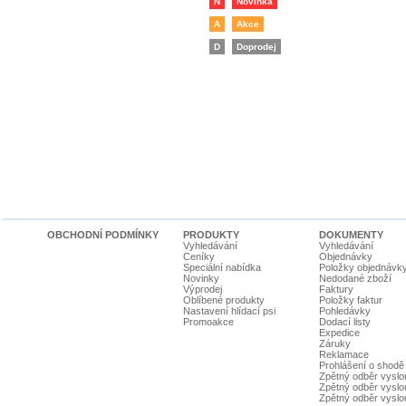
N
Novinka
A
Akce
D
Doprodej
OBCHODNÍ PODMÍNKY
PRODUKTY
DOKUMENTY
Vyhledávání
Vyhledávání
Ceníky
Objednávky
Speciální nabídka
Položky objednávk
Novinky
Nedodané zboží
Výprodej
Faktury
Oblíbené produkty
Položky faktur
Nastavení hlídací psi
Pohledávky
Promoakce
Dodací listy
Expedice
Záruky
Reklamace
Prohlášení o shodě
Zpětný odběr vyslou
Zpětný odběr vyslouž
Zpětný odběr vyslou