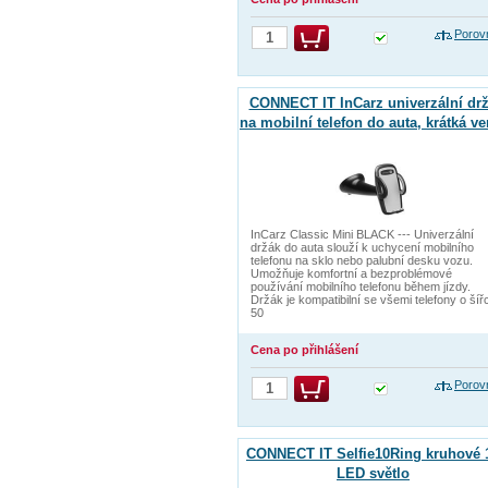
Porov
CONNECT IT InCarz univerzální dr
na mobilní telefon do auta, krátká ve
InCarz Classic Mini BLACK --- Univerzální
držák do auta slouží k uchycení mobilního
telefonu na sklo nebo palubní desku vozu.
Umožňuje komfortní a bezproblémové
používání mobilního telefonu během jízdy.
Držák je kompatibilní se všemi telefony o šíř
50
Cena po přihlášení
Porov
CONNECT IT Selfie10Ring kruhové 
LED světlo