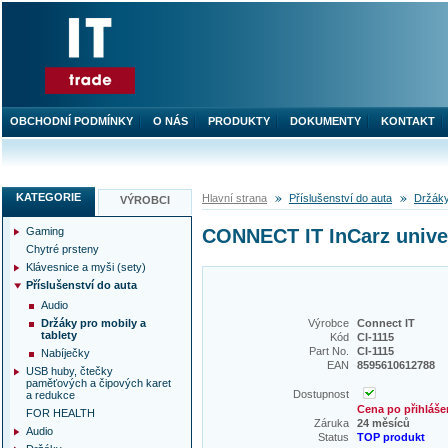
OBCHODNÍ PODMÍNKY
O NÁS
PRODUKTY
DOKUMENTY
KONTAKT
KATEGORIE
Hlavní strana
Příslušenství do auta
Držáky
VÝROBCI
Gaming
CONNECT IT InCarz univerz
Chytré prsteny
Klávesnice a myši (sety)
Příslušenství do auta
Audio
Držáky pro mobily a
Výrobce
Connect IT
tablety
Kód
CI-1115
Part No.
CI-1115
Nabíječky
EAN
8595610612788
USB huby, čtečky
paměťových a čipových karet
Dostupnost
a redukce
Cena po přihláše
FOR HEALTH
Záruka
24 měsíců
Audio
Status
TOP produkt