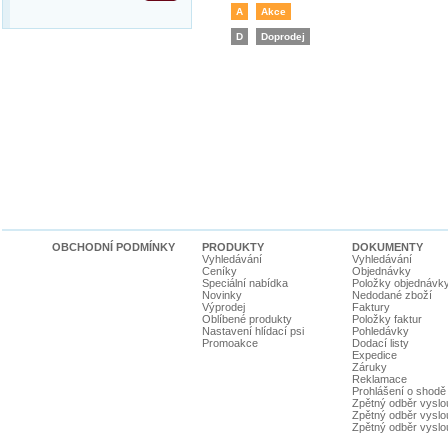
A
Akce
D
Doprodej
OBCHODNÍ PODMÍNKY
PRODUKTY
DOKUMENTY
Vyhledávání
Vyhledávání
Ceníky
Objednávky
Speciální nabídka
Položky objednávk
Novinky
Nedodané zboží
Výprodej
Faktury
Oblíbené produkty
Položky faktur
Nastavení hlídací psi
Pohledávky
Promoakce
Dodací listy
Expedice
Záruky
Reklamace
Prohlášení o shodě
Zpětný odběr vyslou
Zpětný odběr vyslouž
Zpětný odběr vyslou