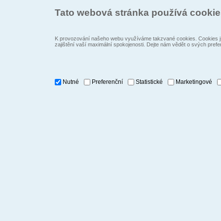
Tato webová stránka používá cooki
K provozování našeho webu využíváme takzvané cookies. Cookies js
zajištění vaší maximální spokojenosti. Dejte nám vědět o svých prefe
Nutné
Preferenční
Statistické
Marketingové