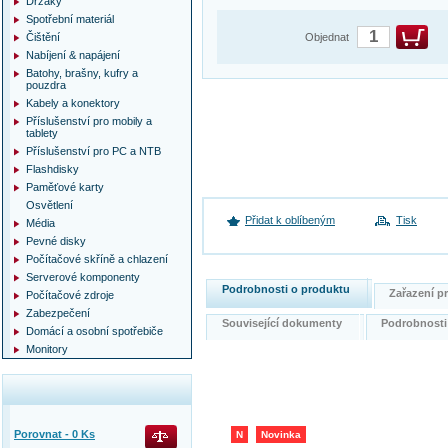
Držáky
Spotřební materiál
Čištění
Objednat
Nabíjení & napájení
Batohy, brašny, kufry a
pouzdra
Kabely a konektory
Příslušenství pro mobily a
tablety
Příslušenství pro PC a NTB
Flashdisky
Paměťové karty
Osvětlení
Přidat k oblíbeným
Tisk
Média
Pevné disky
Počítačové skříně a chlazení
Serverové komponenty
Podrobnosti o produktu
Zařazení 
Počítačové zdroje
Zabezpečení
Související dokumenty
Podrobnost
Domácí a osobní spotřebiče
Monitory
Porovnat -
0
Ks
N
Novinka