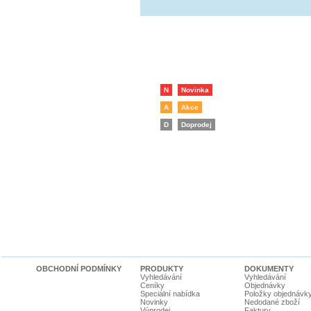
N
Novinka
A
Akce
D
Doprodej
OBCHODNÍ PODMÍNKY
PRODUKTY
DOKUMENTY
Vyhledávání
Vyhledávání
Ceníky
Objednávky
Speciální nabídka
Položky objednávk
Novinky
Nedodané zboží
Výprodej
Faktury