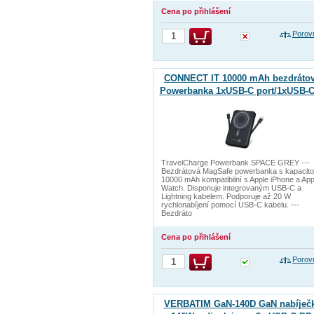
Cena po přihlášení
Porov
CONNECT IT 10000 mAh bezdráto
Powerbanka 1xUSB-C port/1xUSB-C
1xLightning kabel VESMÍRNĚ ŠED
TravelCharge Powerbank SPACE GREY ---
Bezdrátová MagSafe powerbanka s kapacit
10000 mAh kompatibilní s Apple iPhone a App
Watch. Disponuje integrovaným USB-C a
Lightning kabelem. Podporuje až 20 W
rychlonabíjení pomocí USB-C kabelu. ---
Bezdráto
Cena po přihlášení
Porov
VERBATIM GaN-140D GaN nabíječ