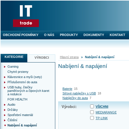
OBCHODNÍ PODMÍNKY
O NÁS
PRODUKTY
DOKUMENTY
KONTAKT
KATEGORIE
Hlavní strana
Nabíjení & napájení
VÝROBCI
Nabíjení & napájení
Gaming
Chytré prsteny
Klávesnice a myši (sety)
Příslušenství do auta
USB huby, čtečky
Baterie
15
paměťových a čipových karet
Síťové nabíječky s USB
18
a redukce
Nabíječky do auta
7
FOR HEALTH
Audio
Výrobci:
VŠICHNI
Držáky
MEDIARANGE
Spotřební materiál
TP-LINK
Čištění
Nabíjení & napájení