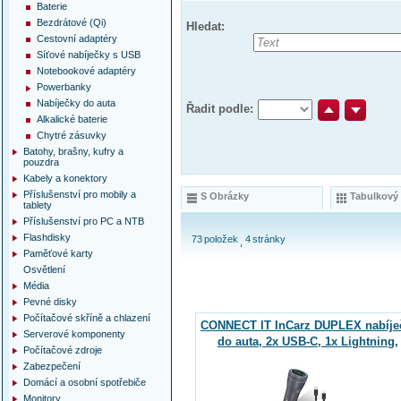
Baterie
Bezdrátové (Qi)
Hledat:
Cestovní adaptéry
Síťové nabíječky s USB
Notebookové adaptéry
Powerbanky
Nabíječky do auta
Řadit podle:
Alkalické baterie
Chytré zásuvky
Batohy, brašny, kufry a
pouzdra
Kabely a konektory
Příslušenství pro mobily a
S Obrázky
Tabulkový
tablety
Příslušenství pro PC a NTB
Flashdisky
73
položek
4
stránky
Paměťové karty
Osvětlení
Média
Pevné disky
Počítačové skříně a chlazení
CONNECT IT InCarz DUPLEX nabíje
Serverové komponenty
do auta, 2x USB-C, 1x Lightning,
Počítačové zdroje
ANTRACITOVÁ
Zabezpečení
Domácí a osobní spotřebiče
Monitory