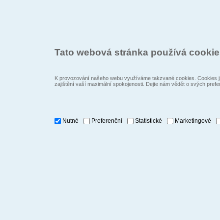
Tato webová stránka používá cooki
K provozování našeho webu využíváme takzvané cookies. Cookies js
zajištění vaší maximální spokojenosti. Dejte nám vědět o svých prefe
Nutné
Preferenční
Statistické
Marketingové