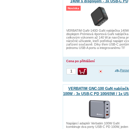
140W s displejem - 3x USB-C PD
140/100/65W / 1x USB-A QC 3.0
Novinka
VERBATIM GaN-140D GaN nabíječka 140W
displejem Prémiová 4portová GaN nabíječka
celkovým výkonem až 140 W je navržena pr
náročné uživatele, kteří potřebují napájet víc
zařízení současně. Díky třem USB-C portům
jednomu USB-A portu a integrovanému TF
Cena po přihlášení
Porov
VERBATIM GNC-100 GaN nabíječk
100W - 3x USB-C PD 100/65W / 1x U
QC 3.0
Napájecí adaptér Verbatim 100W GaN
kombinuje dva porty USB-C PD 100W, jeden