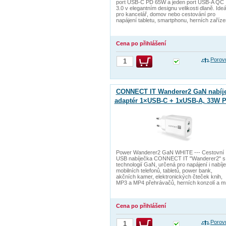
port USB-C PD 65W a jeden port USB-A QC
3.0 v elegantním designu velikosti dlaně. Ideá
pro kancelář, domov nebo cestování pro
napájení tabletu, smartphonu, herních zaříze
Cena po přihlášení
Porov
CONNECT IT Wanderer2 GaN nabíje
adaptér 1×USB-C + 1xUSB-A, 33W P
BÍLÝ
Power Wanderer2 GaN WHITE --- Cestovní
USB nabíječka CONNECT IT "Wanderer2" s
technologií GaN, určená pro napájení i nabíje
mobilních telefonů, tabletů, power bank,
akčních kamer, elektronických čteček knih,
MP3 a MP4 přehrávačů, herních konzolí a m
Cena po přihlášení
Porov