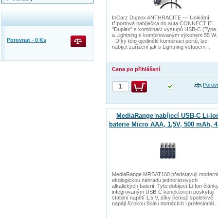
InCarz Duplex ANTHRACITE --- Unikátní
tříportová nabíječka do auta CONNECT IT
"Duplex" s kombinací výstupů USB-C (Type
a Lightning s kombinovaným výkonem 55 W. 
Porovnat -
0
Ks
- Díky této ojedinělé kombinaci portů, lze
nabíjet zařízení jak s Lightning vstupem, t
Cena po přihlášení
Porov
MediaRange nabíjecí USB-C Li-Io
baterie Micro AAA, 1,5V, 500 mAh, 
MediaRange MRBAT160 představují moderní
ekologickou náhradu jednorázových
alkalických baterií. Tyto dobíjecí Li-Ion článk
integrovaným USB-C konektorem poskytují
stabilní napětí 1.5 V, díky čemuž spolehlivě
napájí širokou škálu domácích i profesionál...