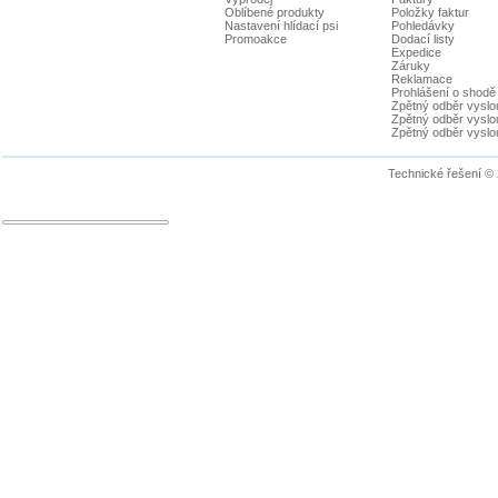
Oblíbené produkty
Položky faktur
Nastavení hlídací psi
Pohledávky
Promoakce
Dodací listy
Expedice
Záruky
Reklamace
Prohlášení o shodě
Zpětný odběr vyslou
Zpětný odběr vyslouž
Zpětný odběr vyslou
Technické řešení ©