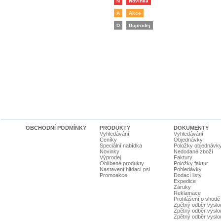
N
Novinka
A
Akce
D
Doprodej
OBCHODNÍ PODMÍNKY
PRODUKTY
DOKUMENTY
Vyhledávání
Vyhledávání
Ceníky
Objednávky
Speciální nabídka
Položky objednávk
Novinky
Nedodané zboží
Výprodej
Faktury
Oblíbené produkty
Položky faktur
Nastavení hlídací psi
Pohledávky
Promoakce
Dodací listy
Expedice
Záruky
Reklamace
Prohlášení o shodě
Zpětný odběr vyslou
Zpětný odběr vyslouž
Zpětný odběr vyslou