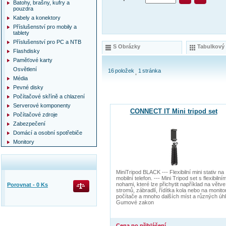
Batohy, brašny, kufry a
pouzdra
Kabely a konektory
Příslušenství pro mobily a
tablety
Příslušenství pro PC a NTB
S Obrázky
Tabulkový
Flashdisky
Paměťové karty
Osvětlení
16
položek
1
stránka
Média
Pevné disky
Počítačové skříně a chlazení
Serverové komponenty
CONNECT IT Mini tripod set
Počítačové zdroje
Zabezpečení
Domácí a osobní spotřebiče
Monitory
MiniTripod BLACK --- Flexibilní mini stativ na
mobilní telefon. --- Mini Tripod set s flexibilním
nohami, které lze přichytit například na větve
Porovnat -
0
Ks
stromů, zábradlí, řídítka kola nebo na monito
počítače a mnoho dalších míst a různých úhl
Gumové zakon
Cena po přihlášení