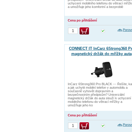
uchycení mobilního telefonu do větrací mříž
a umožňuje jeho komfortní a bezproblé
Cena po přihlášení
Porov
CONNECT IT InCarz 6Strong360 P
magnetický držák do mřížky auta
ČERNÝ
InCarz 6Strong360 Pro BLACK --- Řešíte, k
a jak uchytit mobilní telefon v automobilu a
současně vyhovět dopravním a
bezpečnostním předpisům? Univerzální
magnetický držák do auta slouží k uchycení
mobilního telefonu do větrací mřížky a
umožňuje jeho ko
Cena po přihlášení
Porov