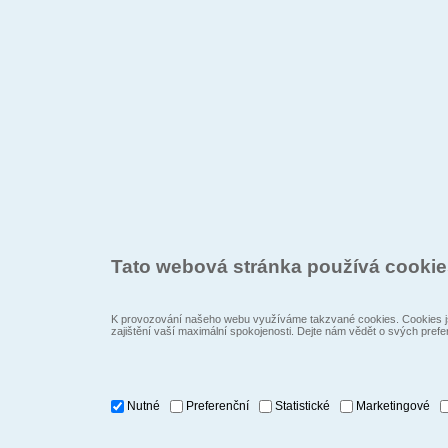
Tato webová stránka používá cooki
K provozování našeho webu využíváme takzvané cookies. Cookies js
zajištění vaší maximální spokojenosti. Dejte nám vědět o svých prefe
Nutné
Preferenční
Statistické
Marketingové