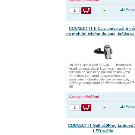
Porov
CONNECT IT InCarz univerzální dr
na mobilní telefon do auta, krátká ve
InCarz Classic Mini BLACK --- Univerzální
držák do auta slouží k uchycení mobilního
telefonu na sklo nebo palubní desku vozu.
Umožňuje komfortní a bezproblémové
používání mobilního telefonu během jízdy.
Držák je kompatibilní se všemi telefony o šíř
50
Cena po přihlášení
Porov
CONNECT IT Selfie10Ring kruhové 
LED světlo