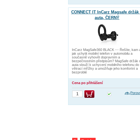
CONNECT IT InCarz Magsafe držák
auta, ČERNÝ
InCarz MagSafe360 BLACK --- Řešíte, kam 
jak uchytit mobilní telefon v automobilu a
současně vyhovět dopravním a
bezpečnostním předpisům? MagSafe držák 
auta slouží k uchycení mobilního telefonu do
větrací mřížky a umožňuje jeho komfortní a
bezproblé
Cena po přihlášení
Porov