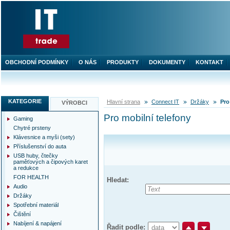
OBCHODNÍ PODMÍNKY
O NÁS
PRODUKTY
DOKUMENTY
KONTAKT
KATEGORIE
Hlavní strana
Connect IT
Držáky
Pro
VÝROBCI
Pro mobilní telefony
Gaming
Chytré prsteny
Klávesnice a myši (sety)
Příslušenství do auta
USB huby, čtečky
paměťových a čipových karet
a redukce
FOR HEALTH
Hledat:
Audio
Držáky
Spotřební materiál
Čištění
Nabíjení & napájení
Řadit podle: