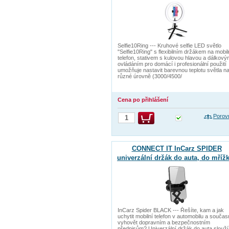
Selfie10Ring --- Kruhové selfie LED světlo
"Selfie10Ring" s flexibilním držákem na mobil
telefon, stativem s kulovou hlavou a dálkov
ovládáním pro domácí i profesionální použití
umožňuje nastavit barevnou teplotu světla n
různé úrovně (3000/4500/
Cena po přihlášení
Porov
CONNECT IT InCarz SPIDER
univerzální držák do auta, do mřížk
černo-stříbrný
InCarz Spider BLACK --- Řešíte, kam a jak
uchytit mobilní telefon v automobilu a souča
vyhovět dopravním a bezpečnostním
předpisům? Univerzální držák do auta slouží