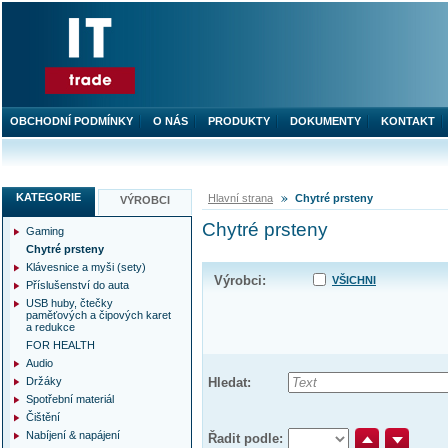
OBCHODNÍ PODMÍNKY
O NÁS
PRODUKTY
DOKUMENTY
KONTAKT
KATEGORIE
Hlavní strana
Chytré prsteny
VÝROBCI
Chytré prsteny
Gaming
Chytré prsteny
Klávesnice a myši (sety)
Výrobci:
VŠICHNI
Příslušenství do auta
USB huby, čtečky
paměťových a čipových karet
a redukce
FOR HEALTH
Audio
Držáky
Hledat:
Spotřební materiál
Čištění
Nabíjení & napájení
Řadit podle: