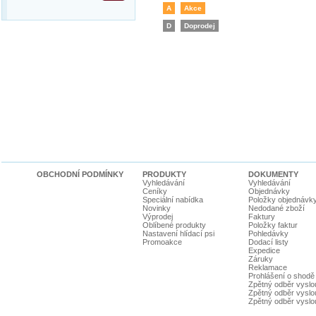
A
Akce
D
Doprodej
OBCHODNÍ PODMÍNKY
PRODUKTY
DOKUMENTY
Vyhledávání
Vyhledávání
Ceníky
Objednávky
Speciální nabídka
Položky objednávk
Novinky
Nedodané zboží
Výprodej
Faktury
Oblíbené produkty
Položky faktur
Nastavení hlídací psi
Pohledávky
Promoakce
Dodací listy
Expedice
Záruky
Reklamace
Prohlášení o shodě
Zpětný odběr vyslou
Zpětný odběr vyslouž
Zpětný odběr vyslou