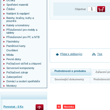
Držáky
Spotřební materiál
Čištění
Objednat
Nabíjení & napájení
Batohy, brašny, kufry a
pouzdra
Kabely a konektory
Příslušenství pro mobily a
tablety
Příslušenství pro PC a NTB
Flashdisky
Paměťové karty
Osvětlení
Přidat k oblíbeným
Tisk
Média
Pevné disky
Počítačové skříně a chlazení
Serverové komponenty
Podrobnosti o produktu
Zařazení 
Počítačové zdroje
Zabezpečení
Související dokumenty
Podrobnost
Domácí a osobní spotřebiče
Monitory
Porovnat -
0
Ks
N
Novinka