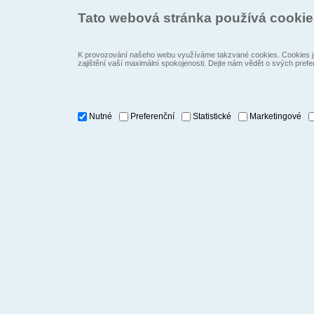
Tato webová stránka používá cooki
K provozování našeho webu využíváme takzvané cookies. Cookies js
zajištění vaší maximální spokojenosti. Dejte nám vědět o svých prefe
Nutné
Preferenční
Statistické
Marketingové