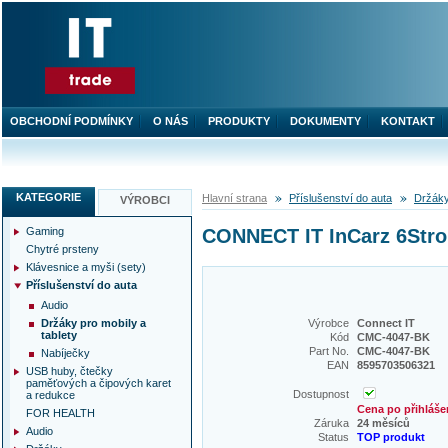
OBCHODNÍ PODMÍNKY
O NÁS
PRODUKTY
DOKUMENTY
KONTAKT
KATEGORIE
Hlavní strana
Příslušenství do auta
Držáky
VÝROBCI
Gaming
CONNECT IT InCarz 6Stro
Chytré prsteny
Klávesnice a myši (sety)
Příslušenství do auta
Audio
Držáky pro mobily a
Výrobce
Connect IT
tablety
Kód
CMC-4047-BK
Part No.
CMC-4047-BK
Nabíječky
EAN
8595703506321
USB huby, čtečky
paměťových a čipových karet
Dostupnost
a redukce
Cena po přihláše
FOR HEALTH
Záruka
24 měsíců
Audio
Status
TOP produkt