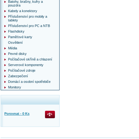
Batohy, brašny, kufry a
pouzdra
Kabely a konektory
Příslušenství pro mobily a
tablety
Příslušenství pro PC a NTB
Flashdisky
Paměťové karty
Osvětlení
Média
Pevné disky
Počítačové skříně a chlazení
Serverové komponenty
Počítačové zdroje
Zabezpečení
Domácí a osobní spotřebiče
Monitory
Porovnat -
0
Ks