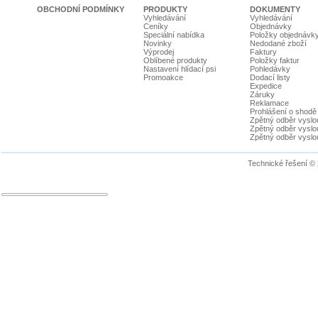
OBCHODNÍ PODMÍNKY
PRODUKTY
DOKUMENTY
Vyhledávání
Vyhledávání
Ceníky
Objednávky
Speciální nabídka
Položky objednávk
Novinky
Nedodané zboží
Výprodej
Faktury
Oblíbené produkty
Položky faktur
Nastavení hlídací psi
Pohledávky
Promoakce
Dodací listy
Expedice
Záruky
Reklamace
Prohlášení o shodě
Zpětný odběr vyslou
Zpětný odběr vyslouž
Zpětný odběr vyslou
Technické řešení ©