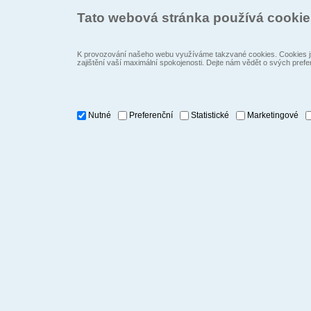
Tato webová stránka používá cooki
K provozování našeho webu využíváme takzvané cookies. Cookies js
zajištění vaší maximální spokojenosti. Dejte nám vědět o svých prefe
Nutné
Preferenční
Statistické
Marketingové