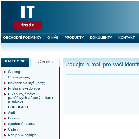
OBCHODNÍ PODMÍNKY
O NÁS
PRODUKTY
DOKUMENTY
KONTAKT
KATEGORIE
VÝROBCI
Zadejte e-mail pro Vaši identi
Gaming
Chytré prsteny
Klávesnice a myši (sety)
Příslušenství do auta
USB huby, čtečky
paměťových a čipových karet
a redukce
FOR HEALTH
Audio
Držáky
Spotřební materiál
Čištění
Nabíjení & napájení