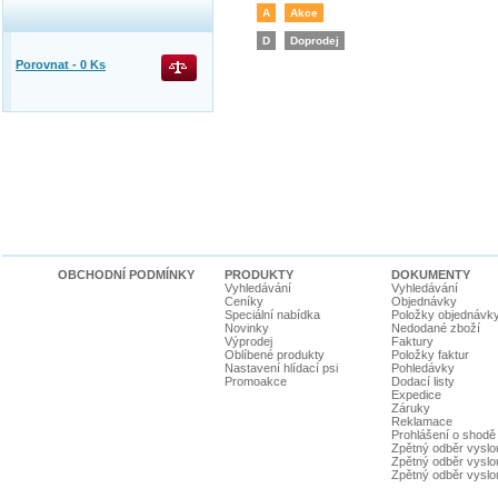
A
Akce
D
Doprodej
Porovnat -
0
Ks
OBCHODNÍ PODMÍNKY
PRODUKTY
DOKUMENTY
Vyhledávání
Vyhledávání
Ceníky
Objednávky
Speciální nabídka
Položky objednávk
Novinky
Nedodané zboží
Výprodej
Faktury
Oblíbené produkty
Položky faktur
Nastavení hlídací psi
Pohledávky
Promoakce
Dodací listy
Expedice
Záruky
Reklamace
Prohlášení o shodě
Zpětný odběr vyslou
Zpětný odběr vyslouž
Zpětný odběr vyslou