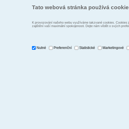
Tato webová stránka používá cooki
K provozování našeho webu využíváme takzvané cookies. Cookies js
zajištění vaší maximální spokojenosti. Dejte nám vědět o svých prefe
Nutné
Preferenční
Statistické
Marketingové