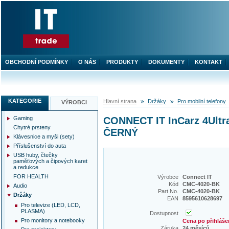
OBCHODNÍ PODMÍNKY
O NÁS
PRODUKTY
DOKUMENTY
KONTAKT
KATEGORIE
Hlavní strana
Držáky
Pro mobilní telefony
VÝROBCI
Gaming
CONNECT IT InCarz 4Ultra
Chytré prsteny
ČERNÝ
Klávesnice a myši (sety)
Příslušenství do auta
USB huby, čtečky
paměťových a čipových karet
a redukce
FOR HEALTH
Výrobce
Connect IT
Kód
CMC-4020-BK
Audio
Part No.
CMC-4020-BK
Držáky
EAN
8595610628697
Pro televize (LED, LCD,
PLASMA)
Dostupnost
Pro monitory a notebooky
Cena po přihláše
Záruka
24 měsíců