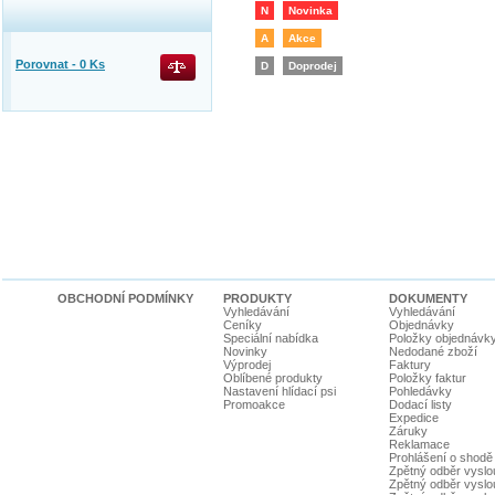
N
Novinka
A
Akce
Porovnat -
0
Ks
D
Doprodej
OBCHODNÍ PODMÍNKY
PRODUKTY
DOKUMENTY
Vyhledávání
Vyhledávání
Ceníky
Objednávky
Speciální nabídka
Položky objednávk
Novinky
Nedodané zboží
Výprodej
Faktury
Oblíbené produkty
Položky faktur
Nastavení hlídací psi
Pohledávky
Promoakce
Dodací listy
Expedice
Záruky
Reklamace
Prohlášení o shodě
Zpětný odběr vyslou
Zpětný odběr vyslouž