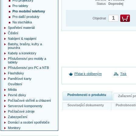
Pro projektory
Status
Doprodej
Pro tablety
Pro mobilní telefony
Pro další produkty
Objednat
Na sluchátka
Spotřební materiál
Čištění
Nabíjení & napájení
Batohy, brašny, kufry a
pouzdra
Kabely a konektory
Příslušenství pro mobily a
tablety
Příslušenství pro PC a NTB
Flashdisky
Přidat k oblíbeným
Tisk
Paměťové karty
Osvětlení
Média
Podrobnosti o produktu
Pevné disky
Zařazení 
Počítačové skříně a chlazení
Související dokumenty
Podrobnost
Serverové komponenty
Počítačové zdroje
Zabezpečení
Domácí a osobní spotřebiče
Monitory