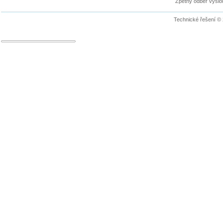
Zpětný odběr vyslou
Technické řešení ©