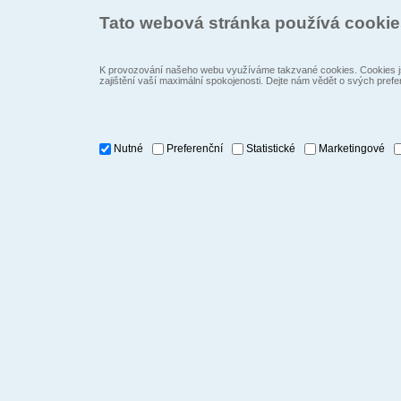
Tato webová stránka používá cooki
K provozování našeho webu využíváme takzvané cookies. Cookies js
zajištění vaší maximální spokojenosti. Dejte nám vědět o svých prefe
Nutné
Preferenční
Statistické
Marketingové