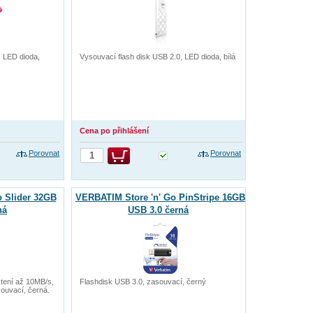
, LED dioda,
Vysouvací flash disk USB 2.0, LED dioda, bílá
Cena po přihlášení
Porovnat
Porovnat
 Slider 32GB
VERBATIM Store 'n' Go PinStripe 16GB
ná
USB 3.0 černá
čtení až 10MB/s,
Flashdisk USB 3.0, zasouvací, černý
souvací, černá.