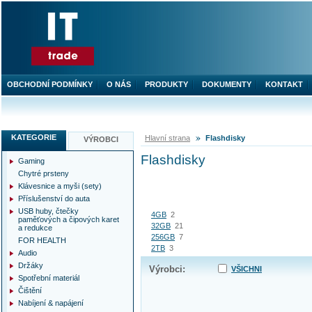
OBCHODNÍ PODMÍNKY
O NÁS
PRODUKTY
DOKUMENTY
KONTAKT
KATEGORIE
Hlavní strana
Flashdisky
VÝROBCI
Flashdisky
Gaming
Chytré prsteny
Klávesnice a myši (sety)
Příslušenství do auta
USB huby, čtečky
4GB
2
paměťových a čipových karet
32GB
21
a redukce
256GB
7
FOR HEALTH
2TB
3
Audio
Držáky
Výrobci:
VŠICHNI
Spotřební materiál
Čištění
Nabíjení & napájení