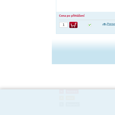
Cena po přihlášení
Porov
N
Novinka
A
Akce
D
Doprodej