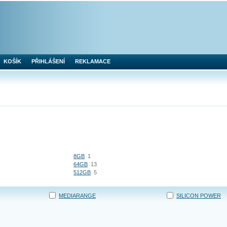
KOŠÍK
PŘIHLÁŠENÍ
REKLAMACE
8GB
1
64GB
13
512GB
5
MEDIARANGE
SILICON POWER