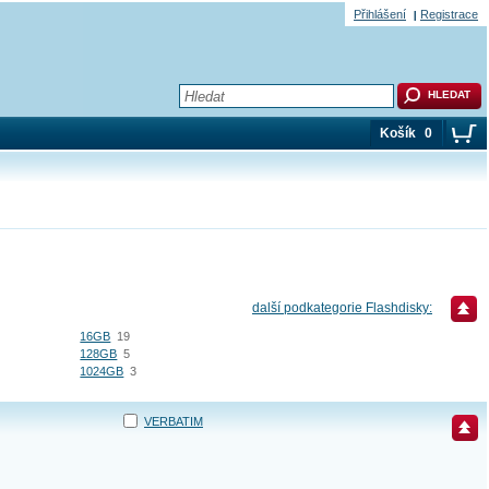
Přihlášení
Registrace
Košík
0
další podkategorie Flashdisky:
16GB
19
128GB
5
1024GB
3
VERBATIM