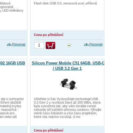
6bitové
Flash disk USB 3.0, nerezová ocel, stříbrná
tegrovaná
, LED indikátory
Cena po přihlášení
Porovnat
Porovnat
 M02 16GB USB
Silicon Power Mobile C51 64GB, USB-C
/ USB 3.2 Gen 1
 dat s rozhraním
Ušetřete si čas Vyzkoušejte technologii USB
šíření úložiště
3.2 Gen 1 s rychlostí čtení až 200 MB/s, která
matelná krytka
byla vytvořena tak, aby vám zkrátila cenné
 nepoužívá -
sekundy při každém přenosu souboru. Věnujte
popruh pro
méně času čekáním a více času projektům,
ám nebo taš
které vás nejvíce vzrušují. 3 mo
Cena po přihlášení