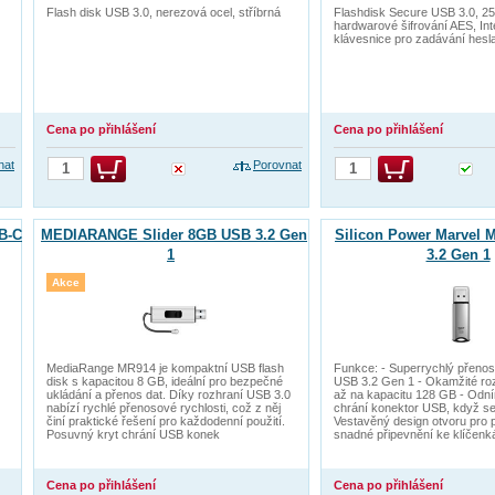
Flash disk USB 3.0, nerezová ocel, stříbrná
Flashdisk Secure USB 3.0, 25
hardwarové šifrování AES, In
klávesnice pro zadávání hesla
Cena po přihlášení
Cena po přihlášení
nat
Porovnat
B-C
MEDIARANGE Slider 8GB USB 3.2 Gen
Silicon Power Marvel
1
3.2 Gen 1
Akce
MediaRange MR914 je kompaktní USB flash
Funkce: - Superrychlý přenos
disk s kapacitou 8 GB, ideální pro bezpečné
USB 3.2 Gen 1 - Okamžité roz
ukládání a přenos dat. Díky rozhraní USB 3.0
až na kapacitu 128 GB - Odní
nabízí rychlé přenosové rychlosti, což z něj
chrání konektor USB, když se
činí praktické řešení pro každodenní použití.
Vestavěný design otvoru pro 
Posuvný kryt chrání USB konek
snadné připevnění ke klíčenk
Cena po přihlášení
Cena po přihlášení