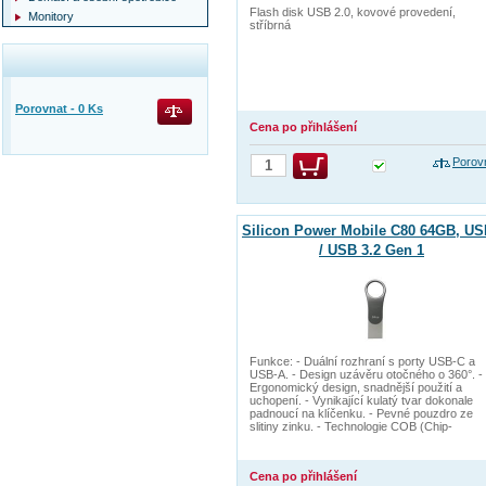
Flash disk USB 2.0, kovové provedení,
Monitory
stříbrná
Porovnat -
0
Ks
Cena po přihlášení
Porov
Silicon Power Mobile C80 64GB, US
/ USB 3.2 Gen 1
Funkce: - Duální rozhraní s porty USB-C a
USB-A. - Design uzávěru otočného o 360°. -
Ergonomický design, snadnější použití a
uchopení. - Vynikající kulatý tvar dokonale
padnoucí na klíčenku. - Pevné pouzdro ze
slitiny zinku. - Technologie COB (Chip-
Cena po přihlášení