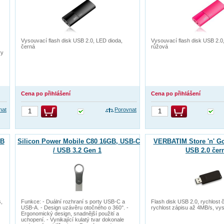
Vysouvací flash disk USB 2.0, LED dioda,
Vysouvací flash disk USB 2.0
černá
růžová
ry
Cena po přihlášení
Cena po přihlášení
nat
Porovnat
GB
Silicon Power Mobile C80 16GB, USB-C
VERBATIM Store 'n' Go
/ USB 3.2 Gen 1
USB 2.0 čer
s,
Funkce: - Duální rozhraní s porty USB-C a
Flash disk USB 2.0, rychlost 
USB-A. - Design uzávěru otočného o 360°. -
rychlost zápisu až 4MB/s, vy
Ergonomický design, snadnější použití a
uchopení. - Vynikající kulatý tvar dokonale