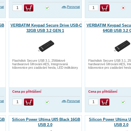
nat
Porovnat
6GB
VERBATIM Keypad Secure Drive USB-C
VERBATIM Keypad Secur
32GB USB 3.2 GEN 1
64GB USB 3.2 
Flashdisk Secure USB 3.1, 256bitové
Flashdisk Secure USB 3.1, 25
hardwarové šifrování AES, Integrovaná
hardwarové šifrování AES, In
klávesnice pro zadávání hesla, LED indikátory
klávesnice pro zadávání hesla
Cena po přihlášení
Cena po přihlášení
nat
Porovnat
4GB
Silicon Power Ultima U05 Black 16GB
Silicon Power Ultima 
USB 2.0
USB 2.0