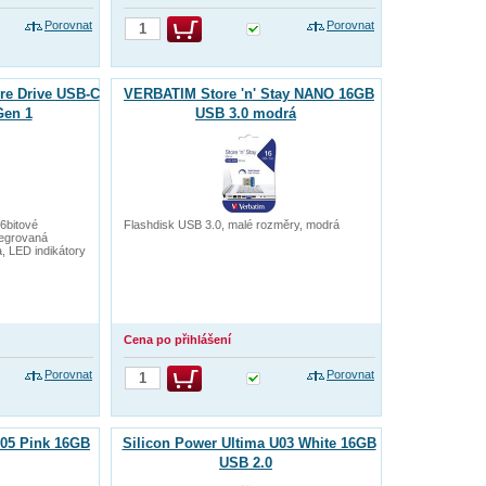
Porovnat
Porovnat
e Drive USB-C
VERBATIM Store 'n' Stay NANO 16GB
Gen 1
USB 3.0 modrá
6bitové
Flashdisk USB 3.0, malé rozměry, modrá
tegrovaná
, LED indikátory
Cena po přihlášení
Porovnat
Porovnat
U05 Pink 16GB
Silicon Power Ultima U03 White 16GB
USB 2.0