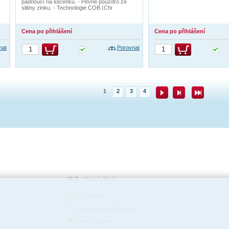
padnoucí na klíčenku. - Pevné pouzdro ze
slitiny zinku. - Technologie COB (Chi
Cena po přihlášení
Cena po přihlášení
nat
Porovnat
1
2
3
4
HLS
-
Hlavní sklad
-
je skladem
-
k dispozici do 48 hodin
-
není skladem