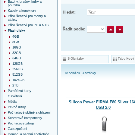
Batohy, brašny, kufry a
pouzdra
Kabely a konektory
Hledat:
Příslušenství pro mobily a
tablety
Příslušenství pro PC a NTB
Řadit podle:
Flashdisky
4GB
8GB
16GB
32GB
64GB
S Obrázky
Tabulkový
128GB
256GB
78
položek
4
stránky
512GB
1024GB
2TB
Paměťové karty
Osvětlení
Média
Silicon Power FIRMA F80 Silver 1
Pevné disky
USB 2.0
Počítačové skříně a chlazení
Serverové komponenty
Počítačové zdroje
Zabezpečení
Domácí a osobní spotřebiče