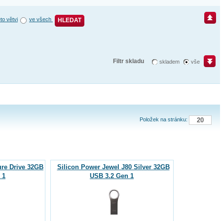
éto větvi
ve všech
HLEDAT
Filtr skladu
skladem
vše
Položek na stránku:
re Drive 32GB
Silicon Power Jewel J80 Silver 32GB
 1
USB 3.2 Gen 1