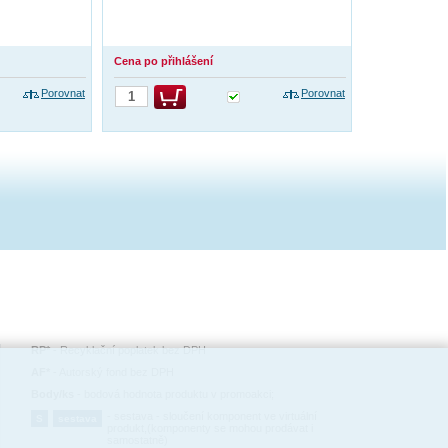
Cena po přihlášení
Porovnat
Porovnat
RP*
-
Recyklační poplatek bez DPH
AF*
-
Autorský fond bez DPH
Body/ks
-
bodová hodnota produktu v promoakci;
-
sestava - sloučení komponent ve virtuální
S
sestava
produkt,(komponenty se mohou prodávat i
samostatně)