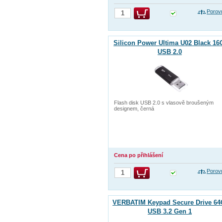
Porov
Silicon Power Ultima U02 Black 1
USB 2.0
Flash disk USB 2.0 s vlasově broušeným
designem, černá
Cena po přihlášení
Porov
VERBATIM Keypad Secure Drive 6
USB 3.2 Gen 1