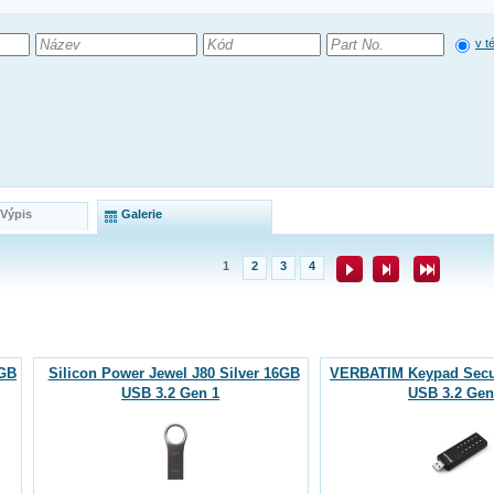
v t
 Výpis
Galerie
1
2
3
4
6GB
Silicon Power Jewel J80 Silver 16GB
VERBATIM Keypad Secu
USB 3.2 Gen 1
USB 3.2 Gen