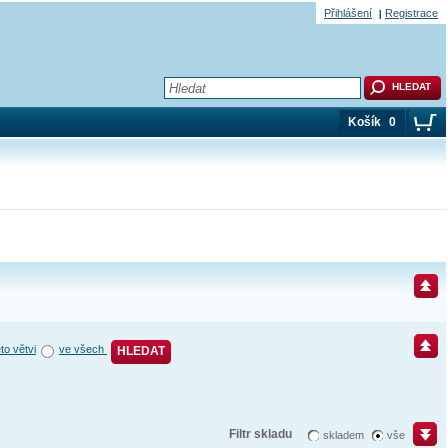
Přihlášení
Registrace
Košík
0
éto větvi
ve všech
HLEDAT
Filtr skladu
skladem
vše