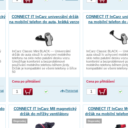
cký
CONNECT IT InCarz univerzální držák
CONNECT IT InCarz univ
na mobilní telefon do auta, krátká verze
na mobilní telefon do 
verze
ý
InCarz Classic Mini BLACK --- Univerzální
InCarz Classic BLACK --- Uni
držák do auta slouží k uchycení mobilního
auta slouží k uchycení mobiln
telefonu na sklo nebo palubní desku vozu.
sklo nebo palubní desku voz
ě
Umožňuje komfortní a bezproblémové
komfortní a bezproblémové p
používání mobilního telefonu během jízdy.
mobilního telefonu během jízd
Držák je kompatibilní se všemi telefony o šířce
kompatibilní se všemi telefony
50
Cena po přihlášení
Cena po přihlášení
nat
Porovnat
 do
CONNECT IT InCarz M8 magnetický
CONNECT IT InCarz M4
držák do mřížky ventilátoru
držák na mobilní telefo
Doprodej
Doprodej