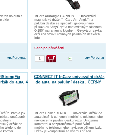
elefon do auta s
InCarz ArmAngle CARBON --- Univerzální
o sklo
magnetický držák "InCarz ArmAngle" na
palubní desku se speciální gelovou nano
přísavkou "AnyGrip" a nastavitelným sklonem
0-180° na rameni s kloubem. Gelová přísavka
drží i na strukturovaných palubních deskách,
kde
Cena po přihlášení
Porovnat
Porovnat
4StrongFix
CONNECT IT InCarz univerzální držák
ržák do auta, 4
do auta, na palubní desku , ČERNÝ
rný
Řešíte, kam a jak
InCarz Holder BLACK --- Univerzální držák do
mobilu a současně
auta slouží k uchycení mobilního telefonu nebo
nostním
navigace na palubní desku vozu. Umožňuje
etický držák do
komfortní a bezproblémové používání
ího telefonu do
mobilního telefonu nebo navigace během jízdy.
ho komfor
Držák je kompatibilní se všemi zařízen