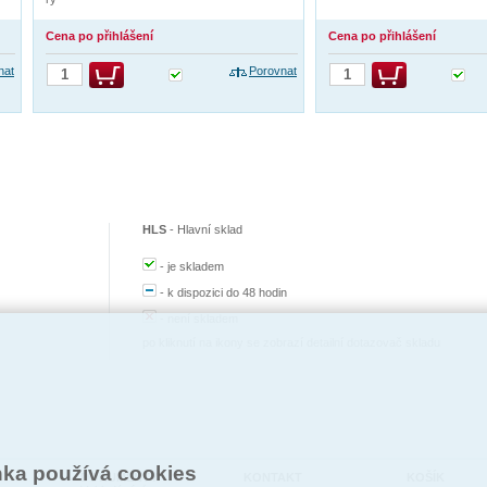
Cena po přihlášení
Cena po přihlášení
nat
Porovnat
HLS
-
Hlavní sklad
-
je skladem
-
k dispozici do 48 hodin
-
není skladem
po kliknutí na ikony se zobrazí detailní dotazovač skladu
nka používá cookies
DOKUMENTY
KONTAKT
KOŠÍK