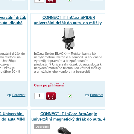
erzální držák
CONNECT IT InCarz SPIDER
auta, dlouhá
univerzální držák do auta, do mřížky,
černo-stříbrný
verzální držák do
InCarz Spider BLACK --- Řešíte, kam a jak
ího telefonu na
uchytit mobilní telefon v automobilu a současně
u. Umožňuje
vyhovět dopravním a bezpečnostním
oužívání
předpisům? Univerzální držák do auta slouží k
y. Držák je
uchycení mobilního telefonu do větrací mřížky
 o šířce 50 - 9
a umožňuje jeho komfortní a bezproblé
Cena po přihlášení
Porovnat
Porovnat
 Univerzální
CONNECT IT InCarz ArmAngle
n do auta MINI
univerzální magnetický držák do auta, 4
magnety, KARBON
Doprodej