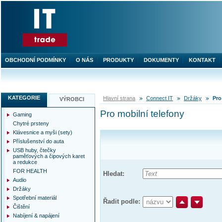
OBCHODNÍ PODMÍNKY
O NÁS
PRODUKTY
DOKUMENTY
KONTAKT
KATEGORIE
Hlavní strana
Connect IT
Držáky
Pro
VÝROBCI
Pro mobilní telefony
Gaming
Chytré prsteny
Klávesnice a myši (sety)
Příslušenství do auta
USB huby, čtečky
paměťových a čipových karet
a redukce
FOR HEALTH
Hledat:
Audio
Držáky
Spotřební materiál
Řadit podle:
Čištění
Nabíjení & napájení