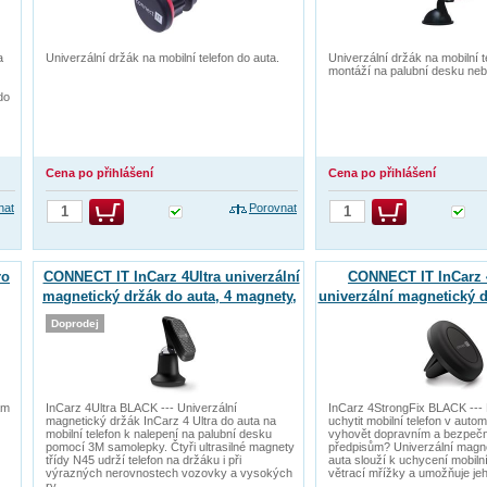
a
Univerzální držák na mobilní telefon do auta.
Univerzální držák na mobilní t
montáží na palubní desku neb
do
Cena po přihlášení
Cena po přihlášení
nat
Porovnat
ro
CONNECT IT InCarz 4Ultra univerzální
CONNECT IT InCarz 
magnetický držák do auta, 4 magnety,
univerzální magnetický d
ČERNÝ
magnety, če
Doprodej
am
InCarz 4Ultra BLACK --- Univerzální
InCarz 4StrongFix BLACK --- 
magnetický držák InCarz 4 Ultra do auta na
uchytit mobilní telefon v auto
mobilní telefon k nalepení na palubní desku
vyhovět dopravním a bezpeč
pomocí 3M samolepky. Čtyři ultrasilné magnety
předpisům? Univerzální magn
třídy N45 udrží telefon na držáku i při
auta slouží k uchycení mobiln
výrazných nerovnostech vozovky a vysokých
větrací mřížky a umožňuje je
ry