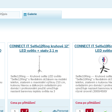
 Výpis
Galerie
CONNECT IT Selfie12Ring kruhové 12"
CONNECT IT Selfie10Ri
D
LED světlo + stativ 2,1 m
LED světlo
Selfie12Ring --- Kruhové selfie LED světlo
Selfie10Ring --- Kruhové selfi
"Selfie12Ring" s flexibilním držákem na mobilní
"Selfie10Ring" s flexibilním d
ou
telefon, stativem s maximální výškou 210 cm,
telefon, stativem s kulovou h
kulovou hlavou a dálkovým ovládáním pro
ovládáním pro domácí i profesi
domácí i profesionální použití umožňuje
umožňuje nastavit barevnou te
nastavit barevnou teplotu světla na 3
různé úrovně (3000/4500/
Cena po přihlášení
Cena po přihlášení
nat
Porovnat