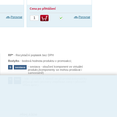
Cena po přihlášení
Porovnat
Porovnat
RP*
-
Recyklační poplatek bez DPH
Body/ks
-
bodová hodnota produktu v promoakci;
-
sestava - sloučení komponent ve virtuální
S
sestava
produkt,(komponenty se mohou prodávat i
samostatně)
-
hák - produkt, k němuž se při prodeji automaticky
H
hák
přiřazují další produkty (například zdroj + přívodní
šňůra apod.)
PŘIHLÁŠENÍ