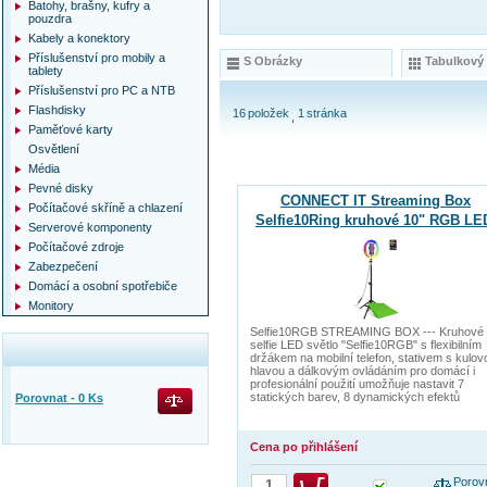
Batohy, brašny, kufry a
pouzdra
Kabely a konektory
Příslušenství pro mobily a
S Obrázky
Tabulkový
tablety
Příslušenství pro PC a NTB
Flashdisky
16
položek
1
stránka
Paměťové karty
Osvětlení
Média
Pevné disky
CONNECT IT Streaming Box
Počítačové skříně a chlazení
Selfie10Ring kruhové 10" RGB LE
Serverové komponenty
světlo
Počítačové zdroje
Zabezpečení
Domácí a osobní spotřebiče
Monitory
Selfie10RGB STREAMING BOX --- Kruhové
selfie LED světlo "Selfie10RGB" s flexibilním
držákem na mobilní telefon, stativem s kulov
hlavou a dálkovým ovládáním pro domácí i
profesionální použití umožňuje nastavit 7
statických barev, 8 dynamických efektů
Porovnat -
0
Ks
Cena po přihlášení
Porov