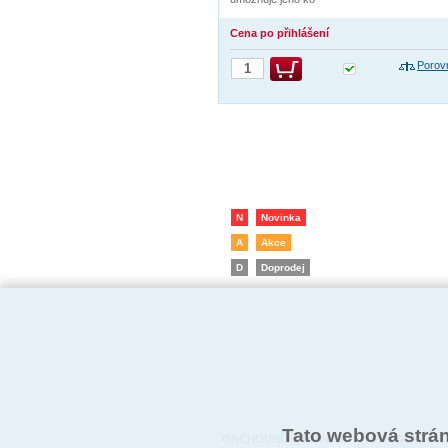
Cena po přihlášení
Porov
N
Novinka
A
Akce
D
Doprodej
Tato webová strá
OBCHODNÍ PODMÍNKY
PRODUKTY