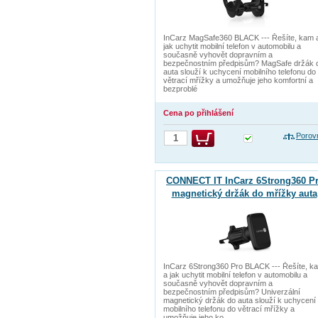
InCarz MagSafe360 BLACK --- Řešíte, kam 
jak uchytit mobilní telefon v automobilu a
současně vyhovět dopravním a
bezpečnostním předpisům? MagSafe držák 
auta slouží k uchycení mobilního telefonu do
větrací mřížky a umožňuje jeho komfortní a
bezproblé
Cena po přihlášení
Porov
CONNECT IT InCarz 6Strong360 P
magnetický držák do mřížky auta
ČERNÝ
InCarz 6Strong360 Pro BLACK --- Řešíte, k
a jak uchytit mobilní telefon v automobilu a
současně vyhovět dopravním a
bezpečnostním předpisům? Univerzální
magnetický držák do auta slouží k uchycení
mobilního telefonu do větrací mřížky a
umožňuje jeho ko