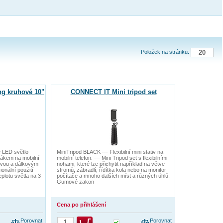
Položek na stránku:
ng kruhové 10"
CONNECT IT Mini tripod set
e LED světlo
MiniTripod BLACK --- Flexibilní mini stativ na
ržákem na mobilní
mobilní telefon. --- Mini Tripod set s flexibilními
lavou a dálkovým
nohami, které lze přichytit například na větve
onální použití
stromů, zábradlí, řídítka kola nebo na monitor
plotu světla na 3
počítače a mnoho dalších míst a různých úhlů.
Gumové zakon
Cena po přihlášení
Porovnat
Porovnat