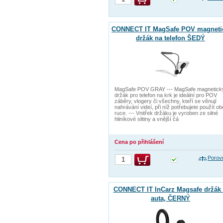
CONNECT IT MagSafe POV magneti
držák na telefon ŠEDÝ
MagSafe POV GRAY --- MagSafe magnetick
držák pro telefon na krk je ideální pro POV
záběry, vlogery či všechny, kteří se věnují
nahrávání videí, při níž potřebujete použít ob
ruce. --- Vnitřek držáku je vyroben ze silné
hliníkové slitiny a vnější čá
Cena po přihlášení
Porov
CONNECT IT InCarz Magsafe držák
auta, ČERNÝ