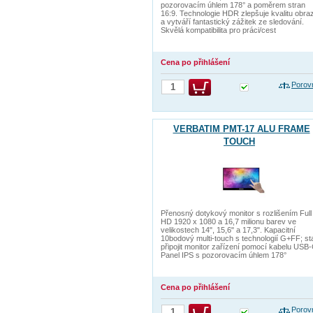
pozorovacím úhlem 178° a poměrem stran
16:9. Technologie HDR zlepšuje kvalitu obra
a vytváří fantastický zážitek ze sledování.
Skvělá kompatibilita pro práci/cest
Cena po přihlášení
Porov
VERBATIM PMT-17 ALU FRAME
TOUCH
Přenosný dotykový monitor s rozlišením Full
HD 1920 x 1080 a 16,7 milionu barev ve
velikostech 14", 15,6" a 17,3". Kapacitní
10bodový multi-touch s technologií G+FF; st
připojit monitor zařízení pomocí kabelu USB-
Panel IPS s pozorovacím úhlem 178°
Cena po přihlášení
Porov