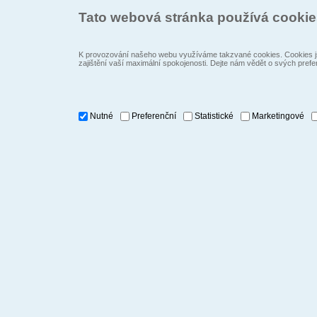
Tato webová stránka používá cooki
K provozování našeho webu využíváme takzvané cookies. Cookies js
zajištění vaší maximální spokojenosti. Dejte nám vědět o svých prefe
Nutné
Preferenční
Statistické
Marketingové