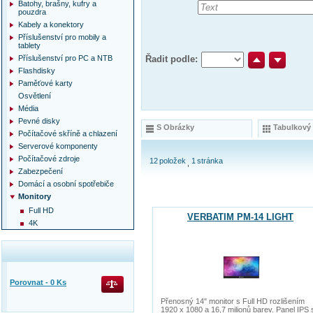
Batohy, brašny, kufry a
pouzdra
Kabely a konektory
Příslušenství pro mobily a
tablety
Příslušenství pro PC a NTB
Řadit podle:
Flashdisky
Paměťové karty
Osvětlení
Média
Pevné disky
S Obrázky
Tabulkový
Počítačové skříně a chlazení
Serverové komponenty
Počítačové zdroje
12
položek
1
stránka
Zabezpečení
Domácí a osobní spotřebiče
Monitory
Full HD
VERBATIM PM-14 LIGHT
4K
Porovnat -
0
Ks
Přenosný 14" monitor s Full HD rozlišením
1920 x 1080 a 16,7 milionů barev. Panel IPS 