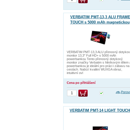
VERBATIM PMT-13,3 ALU FRAM
TOUCH s 5000 mAh magnetickou
powerbankou
VERBATIM PMT-13,3 ALU přenosný dotyko
monitor 13,3" Full HD+ s 5000 mAh
powerbankou Tento přenosný dotykový
monitor značky Verbatim s hliníkovým tělem 
powerbankou je ideální pro práci i zábavu na
cestách. Nabízí kvalitní WUXGA obraz,
intuitivní ovl
Cena po přihlášení
Porov
VERBATIM PMT-14 LIGHT TOUCH