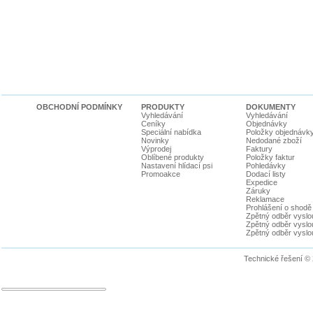
OBCHODNÍ PODMÍNKY
PRODUKTY
DOKUMENTY
Vyhledávání
Vyhledávání
Ceníky
Objednávky
Speciální nabídka
Položky objednávk
Novinky
Nedodané zboží
Výprodej
Faktury
Oblíbené produkty
Položky faktur
Nastavení hlídací psi
Pohledávky
Promoakce
Dodací listy
Expedice
Záruky
Reklamace
Prohlášení o shodě
Zpětný odběr vyslou
Zpětný odběr vyslouž
Zpětný odběr vyslou
Technické řešení ©