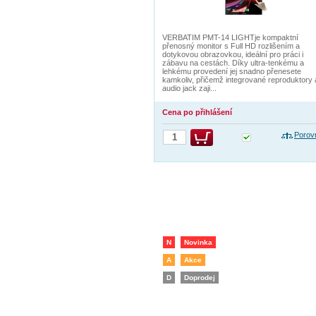
VERBATIM PMT-14 LIGHTje kompaktní
přenosný monitor s Full HD rozlišením a
dotykovou obrazovkou, ideální pro práci i
zábavu na cestách. Díky ultra-tenkému a
lehkému provedení jej snadno přenesete
kamkoliv, přičemž integrované reproduktory 
audio jack zaji...
Cena po přihlášení
Porov
N
Novinka
A
Akce
D
Doprodej