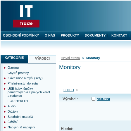
OBCHODNÍ PODMÍNKY
O NÁS
PRODUKTY
DOKUMENTY
KONTAKT
KATEGORIE
Hlavní strana
Monitory
VÝROBCI
Monitory
Gaming
Chytré prsteny
Klávesnice a myši (sety)
Příslušenství do auta
USB huby, čtečky
Full HD
10
paměťových a čipových karet
a redukce
Výrobci:
VŠICHNI
FOR HEALTH
Audio
Držáky
Spotřební materiál
Čištění
Nabíjení & napájení
Hledat: