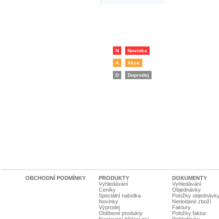
N
Novinka
A
Akce
D
Doprodej
OBCHODNÍ PODMÍNKY
PRODUKTY
DOKUMENTY
Vyhledávání
Vyhledávání
Ceníky
Objednávky
Speciální nabídka
Položky objednávk
Novinky
Nedodané zboží
Výprodej
Faktury
Oblíbené produkty
Položky faktur
Nastavení hlídací psi
Pohledávky