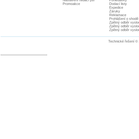
Promoakce
Dodací listy
Expedice
Záruky
Reklamace
Prohlášení o shodě
Zpětný odběr vyslou
Zpětný odběr vyslouž
Zpětný odběr vyslou
Technické řešení ©