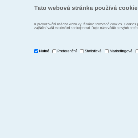
Tato webová stránka používá cooki
K provozování našeho webu využíváme takzvané cookies. Cookies js
zajištění vaší maximální spokojenosti. Dejte nám vědět o svých prefe
Nutné
Preferenční
Statistické
Marketingové