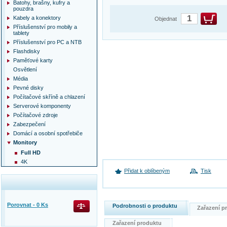
Batohy, brašny, kufry a
pouzdra
Kabely a konektory
Objednat
Příslušenství pro mobily a
tablety
Příslušenství pro PC a NTB
Flashdisky
Paměťové karty
Osvětlení
Média
Pevné disky
Počítačové skříně a chlazení
Serverové komponenty
Počítačové zdroje
Zabezpečení
Domácí a osobní spotřebiče
Monitory
Full HD
4K
Přidat k oblíbeným
Tisk
Porovnat -
0
Ks
Podrobnosti o produktu
Zařazení 
Zařazení produktu