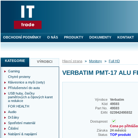
OBCHODNÍ PODMÍNKY
O NÁS
PRODUKTY
DOKUMENTY
KONTAKT
KATEGORIE
Hlavní strana
Monitory
Full HD
VÝROBCI
Gaming
VERBATIM PMT-17 ALU 
Chytré prsteny
Klávesnice a myši (sety)
Příslušenství do auta
USB huby, čtečky
paměťových a čipových karet
Výrobce
Verbatim
a redukce
Kód
49593
FOR HEALTH
Part No.
49593
Audio
EAN
023942495932
Držáky
Dostupnost
Spotřební materiál
Cena po přihláše
Čištění
Záruka
24 měsíců
Nabíjení & napájení
Status
TOP produkt