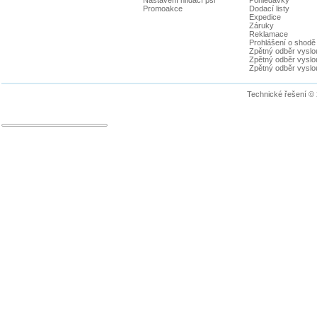
Promoakce
Dodací listy
Expedice
Záruky
Reklamace
Prohlášení o shodě
Zpětný odběr vyslou
Zpětný odběr vyslouž
Zpětný odběr vyslou
Technické řešení ©