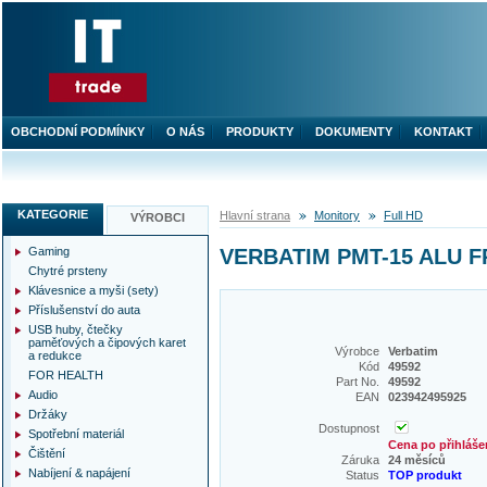
OBCHODNÍ PODMÍNKY
O NÁS
PRODUKTY
DOKUMENTY
KONTAKT
KATEGORIE
Hlavní strana
Monitory
Full HD
VÝROBCI
Gaming
VERBATIM PMT-15 ALU 
Chytré prsteny
Klávesnice a myši (sety)
Příslušenství do auta
USB huby, čtečky
paměťových a čipových karet
Výrobce
Verbatim
a redukce
Kód
49592
FOR HEALTH
Part No.
49592
Audio
EAN
023942495925
Držáky
Dostupnost
Spotřební materiál
Cena po přihláše
Čištění
Záruka
24 měsíců
Nabíjení & napájení
Status
TOP produkt