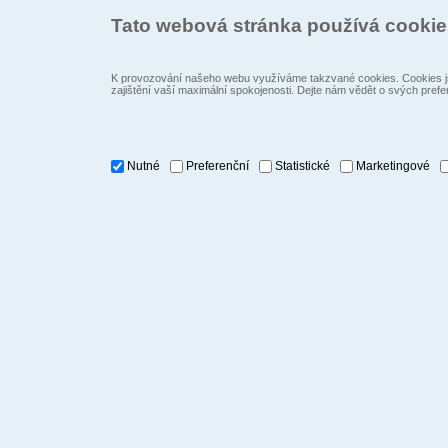
Tato webová stránka používá cooki
K provozování našeho webu využíváme takzvané cookies. Cookies js
zajištění vaší maximální spokojenosti. Dejte nám vědět o svých prefe
Nutné
Preferenční
Statistické
Marketingové