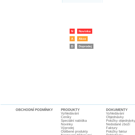
N
Novinka
A
Akce
D
Doprodej
OBCHODNÍ PODMÍNKY
PRODUKTY
DOKUMENTY
Vyhledávání
Vyhledávání
Ceníky
Objednávky
Speciální nabídka
Položky objednávk
Novinky
Nedodané zboží
Výprodej
Faktury
Oblíbené produkty
Položky faktur
Nastavení hlídací psi
Pohledávky