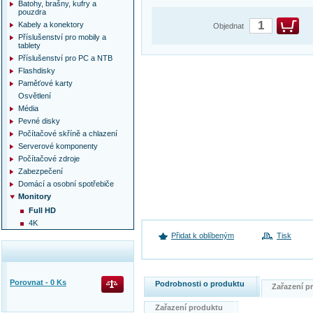
Batohy, brašny, kufry a
pouzdra
Kabely a konektory
Objednat
Příslušenství pro mobily a
tablety
Příslušenství pro PC a NTB
Flashdisky
Paměťové karty
Osvětlení
Média
Pevné disky
Počítačové skříně a chlazení
Serverové komponenty
Počítačové zdroje
Zabezpečení
Domácí a osobní spotřebiče
Monitory
Full HD
4K
Přidat k oblíbeným
Tisk
Porovnat -
0
Ks
Podrobnosti o produktu
Zařazení 
Zařazení produktu