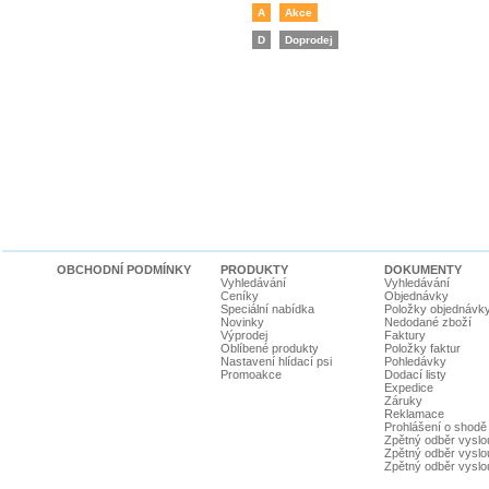
A
Akce
D
Doprodej
OBCHODNÍ PODMÍNKY
PRODUKTY
DOKUMENTY
Vyhledávání
Vyhledávání
Ceníky
Objednávky
Speciální nabídka
Položky objednávk
Novinky
Nedodané zboží
Výprodej
Faktury
Oblíbené produkty
Položky faktur
Nastavení hlídací psi
Pohledávky
Promoakce
Dodací listy
Expedice
Záruky
Reklamace
Prohlášení o shodě
Zpětný odběr vyslou
Zpětný odběr vyslouž
Zpětný odběr vyslou