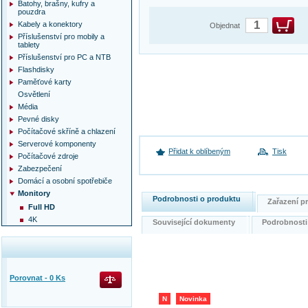
Batohy, brašny, kufry a
pouzdra
Kabely a konektory
Objednat
Příslušenství pro mobily a
tablety
Příslušenství pro PC a NTB
Flashdisky
Paměťové karty
Osvětlení
Média
Pevné disky
Počítačové skříně a chlazení
Serverové komponenty
Přidat k oblíbeným
Tisk
Počítačové zdroje
Zabezpečení
Domácí a osobní spotřebiče
Monitory
Podrobnosti o produktu
Zařazení 
Full HD
4K
Související dokumenty
Podrobnost
Porovnat -
0
Ks
N
Novinka