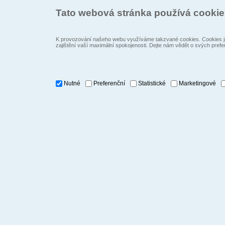
Tato webová stránka používá cooki
K provozování našeho webu využíváme takzvané cookies. Cookies js
zajištění vaší maximální spokojenosti. Dejte nám vědět o svých prefe
Nutné
Preferenční
Statistické
Marketingové