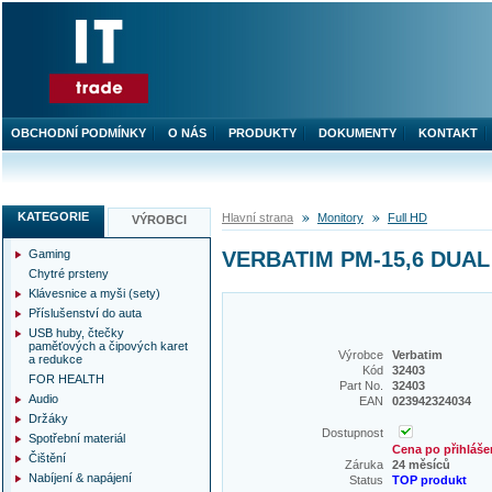
OBCHODNÍ PODMÍNKY
O NÁS
PRODUKTY
DOKUMENTY
KONTAKT
KATEGORIE
Hlavní strana
Monitory
Full HD
VÝROBCI
Gaming
VERBATIM PM-15,6 DUAL
Chytré prsteny
Klávesnice a myši (sety)
Příslušenství do auta
USB huby, čtečky
paměťových a čipových karet
Výrobce
Verbatim
a redukce
Kód
32403
FOR HEALTH
Part No.
32403
Audio
EAN
023942324034
Držáky
Dostupnost
Spotřební materiál
Cena po přihláše
Čištění
Záruka
24 měsíců
Nabíjení & napájení
Status
TOP produkt