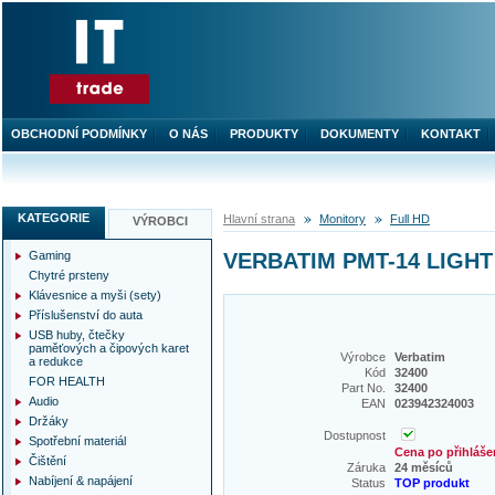
OBCHODNÍ PODMÍNKY
O NÁS
PRODUKTY
DOKUMENTY
KONTAKT
KATEGORIE
Hlavní strana
Monitory
Full HD
VÝROBCI
Gaming
VERBATIM PMT-14 LIGH
Chytré prsteny
Klávesnice a myši (sety)
Příslušenství do auta
USB huby, čtečky
paměťových a čipových karet
Výrobce
Verbatim
a redukce
Kód
32400
FOR HEALTH
Part No.
32400
Audio
EAN
023942324003
Držáky
Dostupnost
Spotřební materiál
Cena po přihláše
Čištění
Záruka
24 měsíců
Nabíjení & napájení
Status
TOP produkt