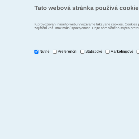
Tato webová stránka používá cooki
K provozování našeho webu využíváme takzvané cookies. Cookies js
zajištění vaší maximální spokojenosti. Dejte nám vědět o svých prefe
Nutné
Preferenční
Statistické
Marketingové