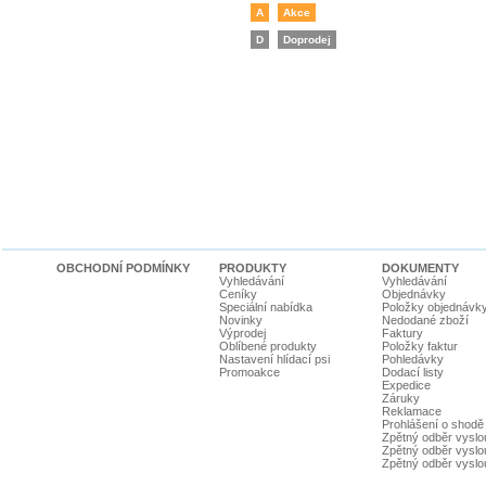
A
Akce
D
Doprodej
OBCHODNÍ PODMÍNKY
PRODUKTY
DOKUMENTY
Vyhledávání
Vyhledávání
Ceníky
Objednávky
Speciální nabídka
Položky objednávk
Novinky
Nedodané zboží
Výprodej
Faktury
Oblíbené produkty
Položky faktur
Nastavení hlídací psi
Pohledávky
Promoakce
Dodací listy
Expedice
Záruky
Reklamace
Prohlášení o shodě
Zpětný odběr vyslou
Zpětný odběr vyslouž
Zpětný odběr vyslou