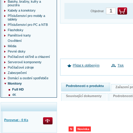
Batohy, brašny, kufry a
pouzdra
Kabely a konektory
Objednat
Příslušenství pro mobily a
tablety
Příslušenství pro PC a NTB
Flashdisky
Paměťové karty
Osvětlení
Média
Pevné disky
Počítačové skříně a chlazení
Serverové komponenty
Přidat k oblíbeným
Tisk
Počítačové zdroje
Zabezpečení
Domácí a osobní spotřebiče
Monitory
Podrobnosti o produktu
Zařazení 
Full HD
4K
Související dokumenty
Podrobnost
Porovnat -
0
Ks
N
Novinka