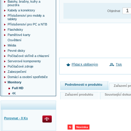
Batohy, brašny, kufry a
pouzdra
Kabely a konektory
Objednat
Příslušenství pro mobily a
tablety
Příslušenství pro PC a NTB
Flashdisky
Paměťové karty
Osvětlení
Média
Pevné disky
Počítačové skříně a chlazení
Serverové komponenty
Přidat k oblíbeným
Tisk
Počítačové zdroje
Zabezpečení
Domácí a osobní spotřebiče
Monitory
Podrobnosti o produktu
Zařazení 
Full HD
4K
Zařazení produktu
Související do
Porovnat -
0
Ks
N
Novinka