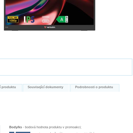
í produktu
Související dokumenty
Podrobnosti o produktu
Body/ks
-
bodová hodnota produktu v promoakci;