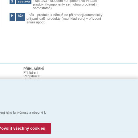
-
sestava - sloučení komponent ve virtuální
S
sestava
produkt,(komponenty se mohou prodávat i
samostatně)
-
hák - produkt, k němuž se při prodeji automaticky
H
hák
přiřazují další produkty (například zdroj + přívodní
šňůra apod.)
PŘIHLÁŠENÍ
Přihlášení
Registrace
Nové heslo
ní jeho funkčnosti a obecně k
Povolit všechny cookies