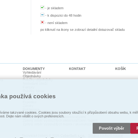
-
je skladem
-
k dispozici do 48 hodin
-
není skladem
po kliknutí na ikony se zobrazí detailní dotazovač skladu
DOKUMENTY
KONTAKT
KOŠÍK
Vyhledávání
Objednávky
ka
Položky objednávky
Nedodané zboží
Faktury
kty
Položky faktur
cí psi
Pohledávky
nka používá cookies
Dodací listy
Expedice
Záruky
Reklamace
váme takzvané cookies. Cookies jsou soubory sloužící k přizpůsobení obsahu webu, k měře
Prohlášení o shodě
osti. Dejte nám vědět o svých preferencích.
Zpětný odběr vysloužilých elektrozaŕízení
Zpětný odběr vysloužilých elektrozařízení / baterií
Zpětný odběr vysloužilých baterií / akumulátorů
Povolit výběr
Technické řešení © 2026
CyberSoft s.r.o.
Správa souborů cookie