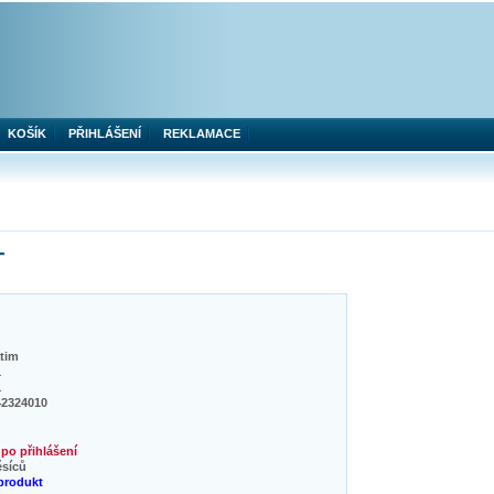
KOŠÍK
PŘIHLÁŠENÍ
REKLAMACE
T
tim
1
1
42324010
po přihlášení
ěsíců
produkt