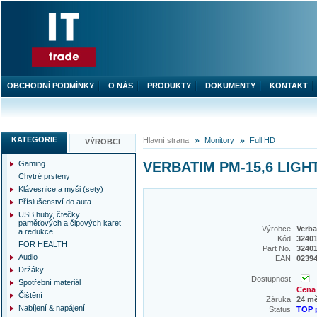
OBCHODNÍ PODMÍNKY
O NÁS
PRODUKTY
DOKUMENTY
KONTAKT
KATEGORIE
Hlavní strana
Monitory
Full HD
VÝROBCI
Gaming
VERBATIM PM-15,6 LIGH
Chytré prsteny
Klávesnice a myši (sety)
Příslušenství do auta
USB huby, čtečky
paměťových a čipových karet
Výrobce
Verba
a redukce
Kód
3240
FOR HEALTH
Part No.
3240
Audio
EAN
0239
Držáky
Dostupnost
Spotřební materiál
Cena 
Čištění
Záruka
24 m
Nabíjení & napájení
Status
TOP 