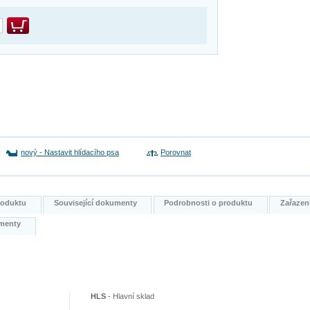
nový
-
Nastavit hlídacího psa
Porovnat
produktu
Související dokumenty
Podrobnosti o produktu
Zařazen
kumenty
HLS
-
Hlavní sklad