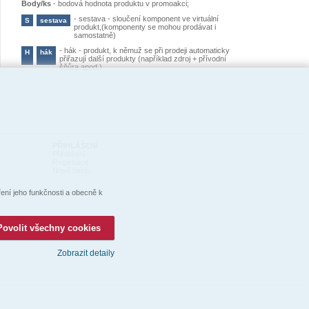
Body/ks
-
bodová hodnota produktu v promoakci;
-
sestava - sloučení komponent ve virtuální
S
sestava
produkt,(komponenty se mohou prodávat i
samostatně)
-
hák - produkt, k němuž se při prodeji automaticky
H
hák
přiřazují další produkty (například zdroj + přívodní
šňůra apod.)
PŘIHLÁŠENÍ
Přihlášení
Registrace
Nové heslo
ní jeho funkčnosti a obecně k
Povolit všechny cookies
Zobrazit detaily