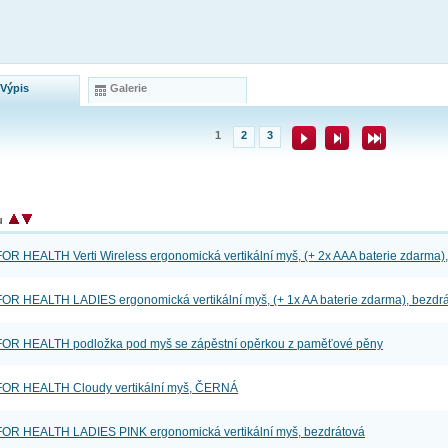
 Výpis
Galerie
1
2
3
tu
R HEALTH Verti Wireless ergonomická vertikální myš, (+ 2x AAA baterie zdarma)
R HEALTH LADIES ergonomická vertikální myš, (+ 1x AA baterie zdarma), bezdr
OR HEALTH podložka pod myš se zápěstní opěrkou z paměťové pěny
OR HEALTH Cloudy vertikální myš, ČERNÁ
R HEALTH LADIES PINK ergonomická vertikální myš, bezdrátová