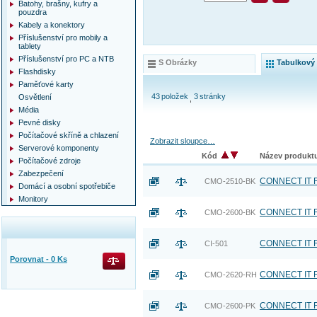
Batohy, brašny, kufry a
pouzdra
Kabely a konektory
Příslušenství pro mobily a
tablety
Příslušenství pro PC a NTB
S Obrázky
Tabulkový
Flashdisky
Paměťové karty
43
položek
3
stránky
Osvětlení
Média
Pevné disky
Počítačové skříně a chlazení
Zobrazit sloupce…
Serverové komponenty
Kód
Název produk
Počítačové zdroje
Zabezpečení
CONNECT IT FO
CMO-2510-BK
Domácí a osobní spotřebiče
Monitory
CONNECT IT FO
CMO-2600-BK
CONNECT IT F
CI-501
Porovnat -
0
Ks
CONNECT IT F
CMO-2620-RH
CONNECT IT FO
CMO-2600-PK