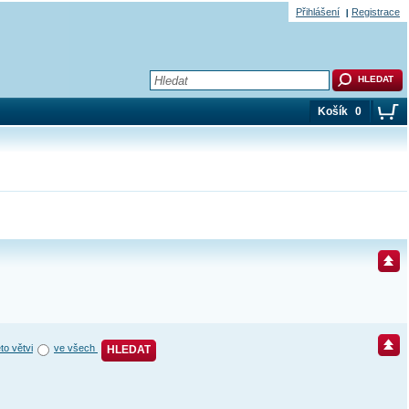
Přihlášení
Registrace
Košík
0
éto větvi
ve všech
HLEDAT