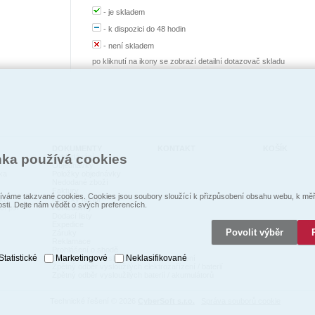
-
je skladem
-
k dispozici do 48 hodin
-
není skladem
po kliknutí na ikony se zobrazí detailní dotazovač skladu
DOKUMENTY
KONTAKT
KOŠÍK
nka používá cookies
Vyhledávání
Objednávky
ka
Položky objednávky
Nedodané zboží
Faktury
váme takzvané cookies. Cookies jsou soubory sloužící k přizpůsobení obsahu webu, k měře
kty
Položky faktur
osti. Dejte nám vědět o svých preferencích.
cí psi
Pohledávky
Dodací listy
Expedice
Povolit výběr
Záruky
Reklamace
Prohlášení o shodě
Statistické
Marketingové
Neklasifikované
Zpětný odběr vysloužilých elektrozaŕízení
Zpětný odběr vysloužilých elektrozařízení / baterií
Zpětný odběr vysloužilých baterií / akumulátorů
Technické řešení © 2026
CyberSoft s.r.o.
Správa souborů cookie