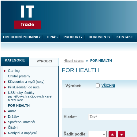
OBCHODNÍ PODMÍNKY
O NÁS
PRODUKTY
DOKUMENTY
KONTAKT
KATEGORIE
Hlavní strana
FOR HEALTH
VÝROBCI
FOR HEALTH
Gaming
Chytré prsteny
Klávesnice a myši (sety)
Výrobci:
VŠICHNI
Příslušenství do auta
USB huby, čtečky
paměťových a čipových karet
a redukce
FOR HEALTH
Audio
Držáky
Hledat:
Spotřební materiál
Čištění
Nabíjení & napájení
Řadit podle: