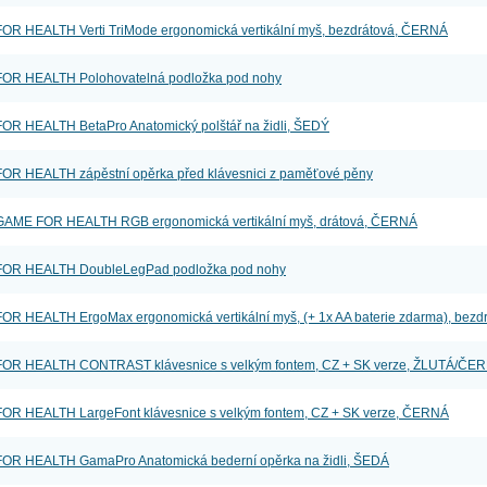
R HEALTH Verti TriMode ergonomická vertikální myš, bezdrátová, ČERNÁ
OR HEALTH Polohovatelná podložka pod nohy
R HEALTH BetaPro Anatomický polštář na židli, ŠEDÝ
R HEALTH zápěstní opěrka před klávesnici z paměťové pěny
AME FOR HEALTH RGB ergonomická vertikální myš, drátová, ČERNÁ
OR HEALTH DoubleLegPad podložka pod nohy
R HEALTH ErgoMax ergonomická vertikální myš, (+ 1x AA baterie zdarma), bez
OR HEALTH CONTRAST klávesnice s velkým fontem, CZ + SK verze, ŽLUTÁ/ČE
R HEALTH LargeFont klávesnice s velkým fontem, CZ + SK verze, ČERNÁ
OR HEALTH GamaPro Anatomická bederní opěrka na židli, ŠEDÁ