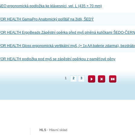
O ergonomická podložka ke klávesnici, vel. L (435 × 70 mm)
R HEALTH GamaPro Anatomický polštář na židli, ŠEDÝ
OR HEALTH ErgoBeads Zápěstní opěrka před myš plněná kuličkami ŠEDO-ČER
R HEALTH Gloss ergonomická vertikální myš, (+ 1x AA baterie zdarma), bezdrá
OR HEALTH podložka pod myš se zápěstní opěrkou z paměťové pěny
1
2
3
HLS
-
Hlavní sklad