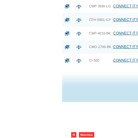
CONNECT IT NE
CMP-3590-LG
CONNECT IT FO
CFH-5901-GY
CONNECT IT F
CMP-4010-BK
CONNECT IT FO
CMO-2700-BK
CONNECT IT F
CI-500
N
Novinka