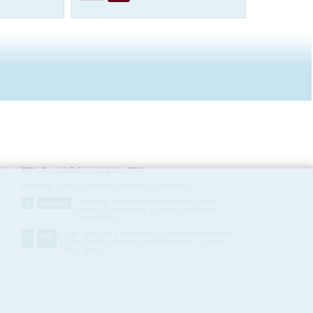
RP*
-
Recyklační poplatek bez DPH
Body/ks
-
bodová hodnota produktu v promoakci;
-
sestava - sloučení komponent ve virtuální
S
sestava
produkt,(komponenty se mohou prodávat i
samostatně)
-
hák - produkt, k němuž se při prodeji automaticky
H
hák
přiřazují další produkty (například zdroj + přívodní
šňůra apod.)