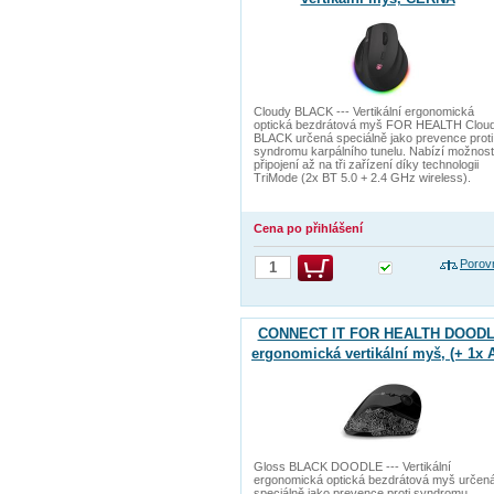
Cloudy BLACK --- Vertikální ergonomická
optická bezdrátová myš FOR HEALTH Clou
BLACK určená speciálně jako prevence proti
syndromu karpálního tunelu. Nabízí možnost
připojení až na tři zařízení díky technologii
TriMode (2x BT 5.0 + 2.4 GHz wireless).
Cena po přihlášení
Porov
CONNECT IT FOR HEALTH DOOD
ergonomická vertikální myš, (+ 1x 
baterie zdarma), bezdrátová
Gloss BLACK DOODLE --- Vertikální
ergonomická optická bezdrátová myš určen
speciálně jako prevence proti syndromu