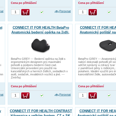
Cena po přihlášení
Cena po přihlášení
nat
Porovnat
st
CONNECT IT FOR HEALTH BetaPro
CONNECT IT FOR HEA
Anatomická bederní opěrka na židli,
Anatomický polštář na
ŠEDÁ
BetaPro GREY --- Bederní opěrka na židli s
BetaPro GREY --- Anatomický p
ergonomickým designem pro maximální
nabízí dokonalé pohodlí při 
i
pohodlí a podporu bederní části zad.
udržet správný a zdravý tvar 
Univerzální provedení pro použití na
z paměťové pěny s měkkým,
kancelářských a herních židlích, sedadlech v
potahem. Ideální využítí pro in
 mn
autě, sedaček, invalidních vozíků a jiné. ---
kancelářské židle, autosedačk
Zmírňuj
Cena po přihlášení
Cena po přihlášení
nat
Porovnat
y
CONNECT IT FOR HEALTH CONTRAST
CONNECT IT FOR HEAL
klávesnice s velkým fontem, CZ + SK
Anatomický polštář na