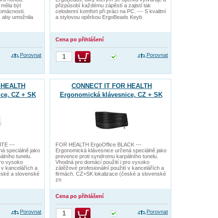
 měla být
přizpůsobí každému zápěstí a zajistí tak
omácnosti.
celodenní komfort při práci na PC. --- S kvalitní
, aby umožnila
a stylovou opěrkou ErgoBeads Keyb
Cena po přihlášení
Porovnat
Porovnat
 HEALTH
CONNECT IT FOR HEALTH
ce, CZ + SK
Ergonomická klávesnice, CZ + SK
Á
verze, ČERNÁ
TE ---
FOR HEALTH ErgoOffice BLACK ---
á speciálně jako
Ergonomická klávesnice určená speciálně jako
lního tunelu.
prevence proti syndromu karpálního tunelu.
pro vysoko
Vhodná pro domácí použití i pro vysoko
 v kancelářích a
zátěžové profesionální použití v kancelářích a
eské a slovenské
firmách. CZ+SK lokalizace (české a slovenské
zn
Cena po přihlášení
Porovnat
Porovnat