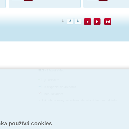
1
2
3
HLS
-
Hlavní sklad
-
je skladem
-
k dispozici do 48 hodin
-
není skladem
po kliknutí na ikony se zobrazí detailní dotazovač skladu
nka používá cookies