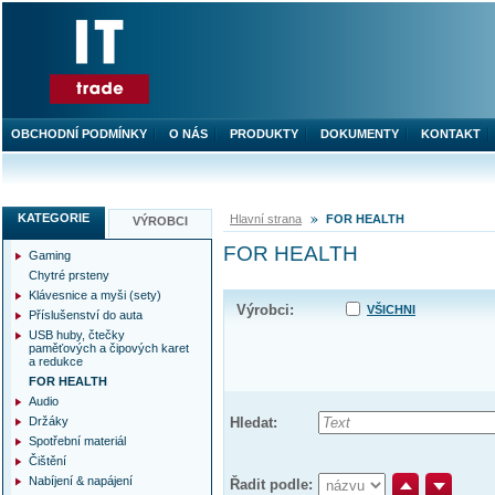
OBCHODNÍ PODMÍNKY
O NÁS
PRODUKTY
DOKUMENTY
KONTAKT
KATEGORIE
Hlavní strana
FOR HEALTH
VÝROBCI
FOR HEALTH
Gaming
Chytré prsteny
Klávesnice a myši (sety)
Výrobci:
VŠICHNI
Příslušenství do auta
USB huby, čtečky
paměťových a čipových karet
a redukce
FOR HEALTH
Audio
Držáky
Hledat:
Spotřební materiál
Čištění
Nabíjení & napájení
Řadit podle: