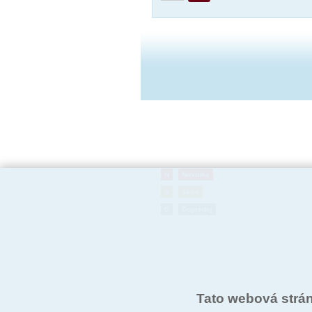
N
Novinka
A
Akce
D
Doprodej
Tato webová strá