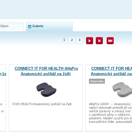
 Výpis
Galerie
1
2
3
CONNECT IT FOR HEALTH AlfaPro
CONNECT IT FOR HEA
 +1x
Anatomický polštář na židli
Anatomický polštář na
t
Doprodej
ce
FOR HEALTH Anatomický polštář na židli
AlfaPro GRAY --- Anatomický po
í
nabízí dokonalé pohodlí při 
 si
udržet správný a zdravý tvar 
z paměťové pěny s měkkým,
potahem. Ideální využítí pro in
kancelářské židle, autosedačk