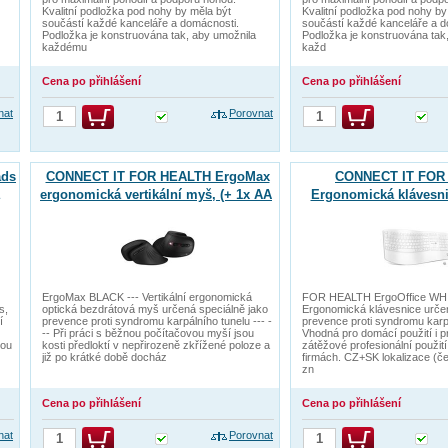
Kvalitní podložka pod nohy by měla být
Kvalitní podložka pod nohy by
součástí každé kanceláře a domácnosti.
součástí každé kanceláře a d
Podložka je konstruována tak, aby umožnila
Podložka je konstruována tak
každému
každ
Cena po přihlášení
Cena po přihlášení
nat
Porovnat
ads
CONNECT IT FOR HEALTH ErgoMax
CONNECT IT FOR
ergonomická vertikální myš, (+ 1x AA
Ergonomická klávesni
baterie zdarma), bezdrátová, ČERNÁ
verze, BÍL
ErgoMax BLACK --- Vertikální ergonomická
FOR HEALTH ErgoOffice WHI
s,
optická bezdrátová myš určená speciálně jako
Ergonomická klávesnice určen
í
prevence proti syndromu karpálního tunelu --- -
prevence proti syndromu karpá
-- Při práci s běžnou počítačovou myší jsou
Vhodná pro domácí použití i 
vou
kosti předloktí v nepřirozeně zkřížené poloze a
zátěžové profesionální použití
již po krátké době docház
firmách. CZ+SK lokalizace (č
zn
Cena po přihlášení
Cena po přihlášení
nat
Porovnat