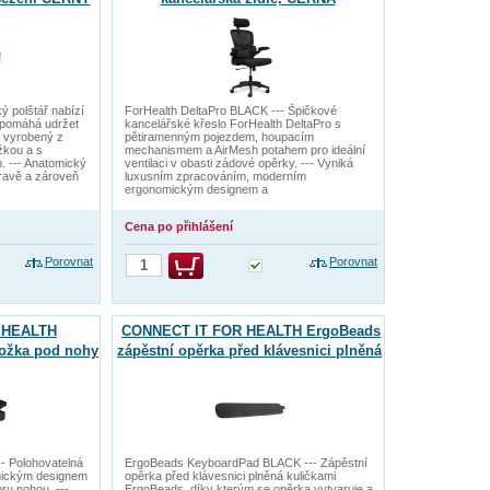
ý polštář nabízí
ForHealth DeltaPro BLACK --- Špičkové
a pomáhá udržet
kancelářské křeslo ForHealth DeltaPro s
e vyrobený z
pětiramenným pojezdem, houpacím
žkou a s
mechanismem a AirMesh potahem pro ideální
 --- Anatomický
ventilaci v obasti zádové opěrky. --- Vyniká
ravě a zároveň
luxusním zpracováním, moderním
ergonomickým designem a
Cena po přihlášení
Porovnat
Porovnat
 HEALTH
CONNECT IT FOR HEALTH ErgoBeads
ožka pod nohy
zápěstní opěrka před klávesnici plněná
kuličkami
 Polohovatelná
ErgoBeads KeyboardPad BLACK --- Zápěstní
mickým designem
opěrka před klávesnici plněná kuličkami
ru nohou. ---
ErgoBeads, díky kterým se opěrka vytvaruje a