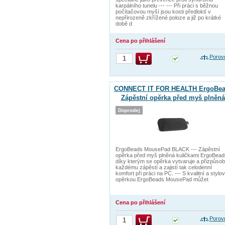
karpálního tunelu --- --- Při práci s běžnou
počítačovou myší jsou kosti předloktí v
nepřirozeně zkřížené poloze a již po krátké
době d
Cena po přihlášení
Porov
CONNECT IT FOR HEALTH ErgoBe
Zápěstní opěrka před myš plněná
kuličkami ŠEDO-ČERNÁ
Doprodej
ErgoBeads MousePad BLACK --- Zápěstní
opěrka před myš plněná kuličkami ErgoBead
díky kterým se opěrka vytvaruje a přizpůsob
každému zápěstí a zajistí tak celodenní
komfort při práci na PC. --- S kvalitní a stylo
opěrkou ErgoBeads MousePad můžet
Cena po přihlášení
Porov