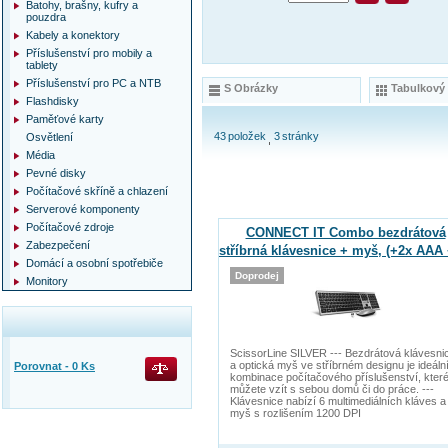
Batohy, brašny, kufry a
pouzdra
Kabely a konektory
Příslušenství pro mobily a
tablety
Příslušenství pro PC a NTB
S Obrázky
Tabulkový
Flashdisky
Paměťové karty
43
položek
3
stránky
Osvětlení
Média
Pevné disky
Počítačové skříně a chlazení
Serverové komponenty
Počítačové zdroje
CONNECT IT Combo bezdrátová
Zabezpečení
stříbrná klávesnice + myš, (+2x AAA
Domácí a osobní spotřebiče
AA baterie zdarma), CZ + SK layou
Doprodej
Monitory
ScissorLine SILVER --- Bezdrátová klávesni
a optická myš ve stříbrném designu je ideáln
Porovnat -
0
Ks
kombinace počítačového příslušenství, které
můžete vzít s sebou domů či do práce. ---
Klávesnice nabízí 6 multimediálních kláves a
myš s rozlišením 1200 DPI