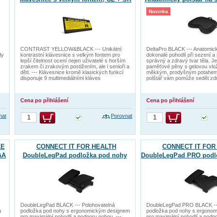
verze, ŽLUTÁ/ČERNÁ
Novinka
CONTRAST YELLOW&BLACK --- Unikátní
DeltaPro BLACK --- Anatomick
dy
kontrastní klávesnice s velkým fontem pro
dokonalé pohodlí při sezení 
lepší čitelnost ocení nejen uživatelé s horším
správný a zdravý tvar těla. J
zrakem či zrakovým postižením, ale i senioři a
paměťové pěny s gelovou vlo
děti. --- Klávesnice kromě klasických funkcí
měkkým, prodyšným potahem.
disponuje 9 multimediálními kláves
polštář vám pomůže sedět zd
Cena po přihlášení
Cena po přihlášení
nat
Porovnat
LE
CONNECT IT FOR HEALTH
CONNECT IT FOR
AA
DoubleLegPad podložka pod nohy
DoubleLegPad PRO podl
DoubleLegPad BLACK --- Polohovatelná
DoubleLegPad PRO BLACK ---
á
podložka pod nohy s ergonomickým designem
podložka pod nohy s ergono
pro maximální pohodlí a podporu nohou. ---
pro maximální pohodlí a podpo