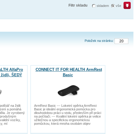
Filtr skladu
skladem
vše
Položek na stránku:
LTH AlfaPro
CONNECT IT FOR HEALTH ArmRest
 židli, ŠEDÝ
Basic
lštář na židli
ArmRest Basic --- Loketní opěrka ArmRest
sezení a pomáhá
Basic je ideální ergonomická pomůcka pro
těla. Je vyrobený
dlouhodobou práci u stolu, především při práci
 prodyšným
na počítači. --- Kvalitní loketní opěrka je velice
validní vozíky,
užitečnou a specifickou ergonomickou
y, mí
pomůckou, která mnoha osobám objev