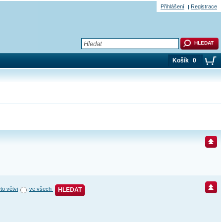
Přihlášení
Registrace
Košík
0
éto větvi
ve všech
HLEDAT