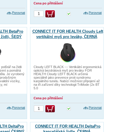
Cena po přihlášení
Porovnat
Porovnat
LTH BetaPro
CONNECT IT FOR HEALTH Cloudy Left
 židli, ŠEDÝ
vertikální myš pro leváky, ČERNÁ
olštář na židli
Cloudy LEFT BLACK --- Vertikální ergonomická
sezení a pomáhá
optická bezdrátová myš pro leváky FOR
těla. Je vyrobený
HEALTH Cloudy LEFT BLACK určená
 prodyšným
speciálně jako prevence proti syndromu
validní vozíky,
karpálního tunelu. Nabízí možnost připojení až
y, mí
na tři zařízení díky technologii TriMode (2x BT
5.0
Cena po přihlášení
Porovnat
Porovnat
TH DeltaPro
CONNECT IT FOR HEALTH DeltaPro
 sezení ČERNÝ
kancelářská židle, ČERNÁ