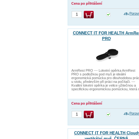
Cena po přihlášení
Porov
CONNECT IT FOR HEALTH ArmRe
PRO
ArmRest PRO --- Loketní opěrka ArmRest
PRO s podložkou pod myš je ideální
ergonomická pomůcka pro dlouhodobou prác
u stolu, především při práci na počítači. ---
Kvalitní loketní opěrka je velice užitečnou a
specifickou ergonomickou pomůckou, která
Cena po přihlášení
Porov
CONNECT IT FOR HEALTH Cloud
vertikální myš, ČERNÁ