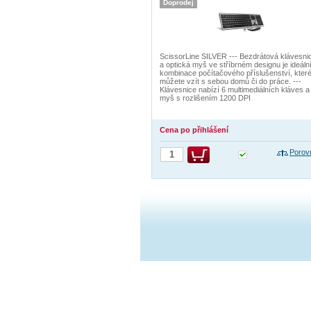
Doprodej
ScissorLine SILVER --- Bezdrátová klávesni
a optická myš ve stříbrném designu je ideáln
kombinace počítačového příslušenství, které
můžete vzít s sebou domů či do práce. ---
Klávesnice nabízí 6 multimediálních kláves a
myš s rozlišením 1200 DPI
Cena po přihlášení
Porov