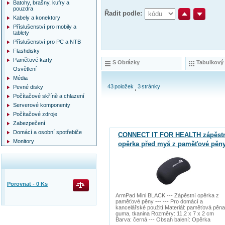
Batohy, brašny, kufry a
pouzdra
Řadit podle:
Kabely a konektory
Příslušenství pro mobily a
tablety
Příslušenství pro PC a NTB
Flashdisky
Paměťové karty
S Obrázky
Tabulkový
Osvětlení
Média
43
položek
3
stránky
Pevné disky
Počítačové skříně a chlazení
Serverové komponenty
Počítačové zdroje
Zabezpečení
Domácí a osobní spotřebiče
CONNECT IT FOR HEALTH zápěst
Monitory
opěrka před myš z paměťové pěn
Porovnat -
0
Ks
ArmPad Mini BLACK --- Zápěstní opěrka z
paměťové pěny --- --- Pro domácí a
kancelářské použití Materiál: paměťová pěna
guma, tkanina Rozměry: 11,2 x 7 x 2 cm
Barva: černá --- Obsah balení: Opěrka