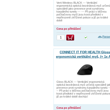
Verti Wireless BLACK --- Vertikální
ergonomická optická bezdrátová myš určen
speciálně jako prevence proti syndromu
karpálního tunelu --- --- Při práci s běžnou
počítačovou myší jsou kosti předloktí v
nepřirozeně zkřížené poloze a již po krátké
době
Cena po přihlášení
Porov
CONNECT IT FOR HEALTH Gloss
ergonomická vertikální myš, (+ 1x 
baterie zdarma), bezdrátová, ČER
Gloss BLACK --- Vertikální ergonomická
optická bezdrátová myš určená speciálně ja
prevence proti syndromu karpálního tunelu --
-- Při práci s běžnou počítačovou myší jsou
kosti předloktí v nepřirozeně zkřížené poloz
již po krátké době dochází
Cena po přihlášení