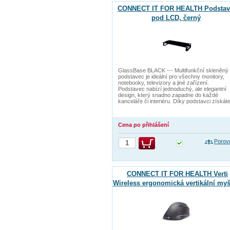
CONNECT IT FOR HEALTH Podstav
pod LCD, černý
GlassBase BLACK --- Multifunkční skleněný
podstavec je ideální pro všechny monitory,
notebooky, televizory a jiné zařízení.
Podstavec nabízí jednoduchý, ale elegantní
design, který snadno zapadne do každé
kanceláře či interiéru. Díky podstavci získát
Cena po přihlášení
Porov
CONNECT IT FOR HEALTH Verti
Wireless ergonomická vertikální myš
2x AAA baterie zdarma), bezdrátov