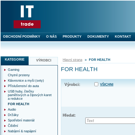
OBCHODNÍ PODMÍNKY
O NÁS
PRODUKTY
DOKUMENTY
KONTAKT
KATEGORIE
Hlavní strana
FOR HEALTH
VÝROBCI
FOR HEALTH
Gaming
Chytré prsteny
Klávesnice a myši (sety)
Výrobci:
VŠICHNI
Příslušenství do auta
USB huby, čtečky
paměťových a čipových karet
a redukce
FOR HEALTH
Audio
Držáky
Hledat:
Spotřební materiál
Čištění
Nabíjení & napájení