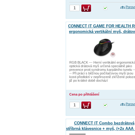
Porov
CONNECT IT GAME FOR HEALTH 
ergonomická vertikální myš, drátov
ČERNÁ
RGB BLACK --- Herní vertikální ergonomick
optická drátová myš určená speciálně jako
prevence proti syndromu karpálního tunelu --
-- Při práci s běžnou počítačovou myší jsou
kosti předloktí v nepřirozeně zkřížené poloz
již po krátké době dochází
Cena po přihlášení
Porov
CONNECT IT Combo bezdrátová
stříbrná klávesnice + myš, (+2x AAA
AA baterie zdarma), CZ + SK layou