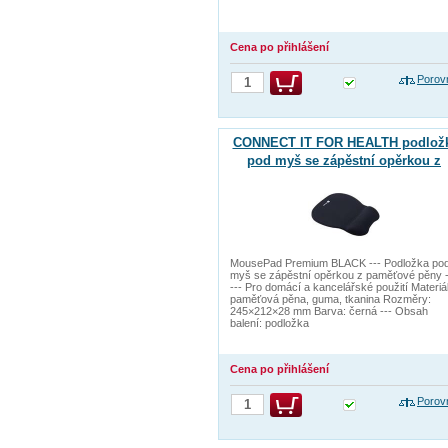
Cena po přihlášení
Porov
CONNECT IT FOR HEALTH podlož
pod myš se zápěstní opěrkou z
paměťové pěny
MousePad Premium BLACK --- Podložka po
myš se zápěstní opěrkou z paměťové pěny -
--- Pro domácí a kancelářské použití Materiál
paměťová pěna, guma, tkanina Rozměry:
245×212×28 mm Barva: černá --- Obsah
balení: podložka
Cena po přihlášení
Porov