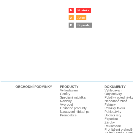
N
Novinka
A
Akce
D
Doprodej
OBCHODNÍ PODMÍNKY
PRODUKTY
DOKUMENTY
Vyhledávání
Vyhledávání
Ceníky
Objednávky
Speciální nabídka
Položky objednávk
Novinky
Nedodané zboží
Výprodej
Faktury
Oblíbené produkty
Položky faktur
Nastavení hlídací psi
Pohledávky
Promoakce
Dodací listy
Expedice
Záruky
Reklamace
Prohlášení o shodě