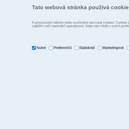
Tato webová stránka používá cooki
K provozování našeho webu využíváme takzvané cookies. Cookies js
zajištění vaší maximální spokojenosti. Dejte nám vědět o svých prefe
Nutné
Preferenční
Statistické
Marketingové