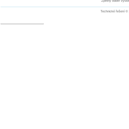
Zpětný odběr vyslou
Technické řešení ©