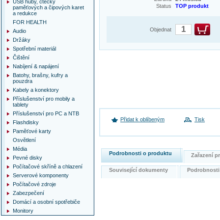
USB huby, čtečky
Status
TOP produkt
paměťových a čipových karet
a redukce
FOR HEALTH
Objednat
Audio
Držáky
Spotřební materiál
Čištění
Nabíjení & napájení
Batohy, brašny, kufry a
pouzdra
Kabely a konektory
Příslušenství pro mobily a
tablety
Příslušenství pro PC a NTB
Přidat k oblíbeným
Tisk
Flashdisky
Paměťové karty
Osvětlení
Média
Podrobnosti o produktu
Zařazení 
Pevné disky
Počítačové skříně a chlazení
Související dokumenty
Podrobnost
Serverové komponenty
Počítačové zdroje
Zabezpečení
Domácí a osobní spotřebiče
Monitory