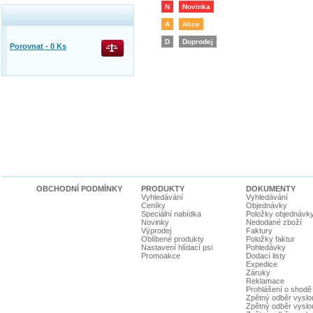
N
Novinka
A
Akce
D
Doprodej
Porovnat -
0
Ks
OBCHODNÍ PODMÍNKY
PRODUKTY
DOKUMENTY
Vyhledávání
Vyhledávání
Ceníky
Objednávky
Speciální nabídka
Položky objednávk
Novinky
Nedodané zboží
Výprodej
Faktury
Oblíbené produkty
Položky faktur
Nastavení hlídací psi
Pohledávky
Promoakce
Dodací listy
Expedice
Záruky
Reklamace
Prohlášení o shodě
Zpětný odběr vyslou
Zpětný odběr vyslouž