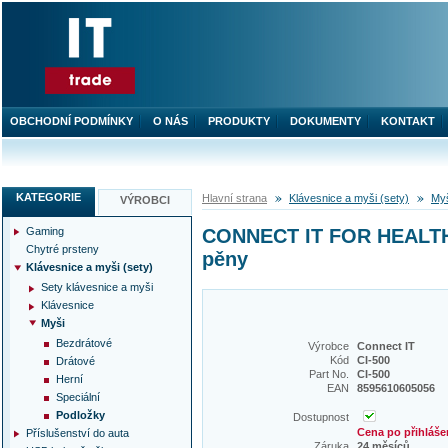
OBCHODNÍ PODMÍNKY
O NÁS
PRODUKTY
DOKUMENTY
KONTAKT
KATEGORIE
Hlavní strana
Klávesnice a myši (sety)
My
VÝROBCI
Gaming
CONNECT IT FOR HEALTH 
Chytré prsteny
pěny
Klávesnice a myši (sety)
Sety klávesnice a myši
Klávesnice
Myši
Bezdrátové
Výrobce
Connect IT
Kód
CI-500
Drátové
Part No.
CI-500
Herní
EAN
8595610605056
Speciální
Podložky
Dostupnost
Cena po přihláše
Příslušenství do auta
Záruka
24 měsíců