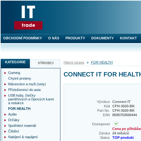
OBCHODNÍ PODMÍNKY
O NÁS
PRODUKTY
DOKUMENTY
KONTAKT
KATEGORIE
Hlavní strana
FOR HEALTH
VÝROBCI
Gaming
CONNECT IT FOR HEALT
Chytré prsteny
Klávesnice a myši (sety)
Příslušenství do auta
USB huby, čtečky
paměťových a čipových karet
Výrobce
Connect IT
a redukce
Kód
CFH-3020-BK
FOR HEALTH
Part No.
CFH-3020-BK
Audio
EAN
8595703506444
Držáky
Dostupnost
Spotřební materiál
Cena po přihláše
Čištění
Záruka
24 měsíců
Nabíjení & napájení
Status
TOP produkt