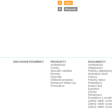
A
Akce
D
Doprodej
OBCHODNÍ PODMÍNKY
PRODUKTY
DOKUMENTY
Vyhledávání
Vyhledávání
Ceníky
Objednávky
Speciální nabídka
Položky objednávk
Novinky
Nedodané zboží
Výprodej
Faktury
Oblíbené produkty
Položky faktur
Nastavení hlídací psi
Pohledávky
Promoakce
Dodací listy
Expedice
Záruky
Reklamace
Prohlášení o shodě
Zpětný odběr vyslou
Zpětný odběr vyslouž
Zpětný odběr vyslou