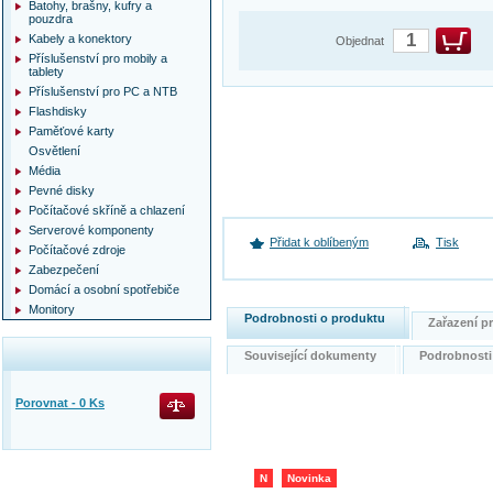
Batohy, brašny, kufry a
pouzdra
Kabely a konektory
Objednat
Příslušenství pro mobily a
tablety
Příslušenství pro PC a NTB
Flashdisky
Paměťové karty
Osvětlení
Média
Pevné disky
Počítačové skříně a chlazení
Serverové komponenty
Přidat k oblíbeným
Tisk
Počítačové zdroje
Zabezpečení
Domácí a osobní spotřebiče
Monitory
Podrobnosti o produktu
Zařazení 
Související dokumenty
Podrobnost
Porovnat -
0
Ks
N
Novinka