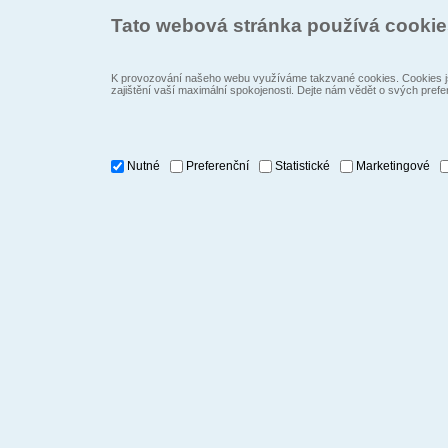
Tato webová stránka používá cooki
K provozování našeho webu využíváme takzvané cookies. Cookies js
zajištění vaší maximální spokojenosti. Dejte nám vědět o svých prefe
Nutné
Preferenční
Statistické
Marketingové