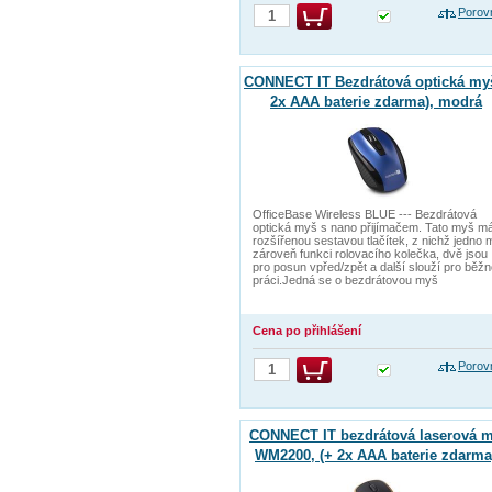
Porov
CONNECT IT Bezdrátová optická my
2x AAA baterie zdarma), modrá
OfficeBase Wireless BLUE --- Bezdrátová
optická myš s nano přijímačem. Tato myš m
rozšířenou sestavou tlačítek, z nichž jedno 
zároveň funkci rolovacího kolečka, dvě jsou
pro posun vpřed/zpět a další slouží pro běž
práci.Jedná se o bezdrátovou myš
Cena po přihlášení
Porov
CONNECT IT bezdrátová laserová 
WM2200, (+ 2x AAA baterie zdarma
zlatá