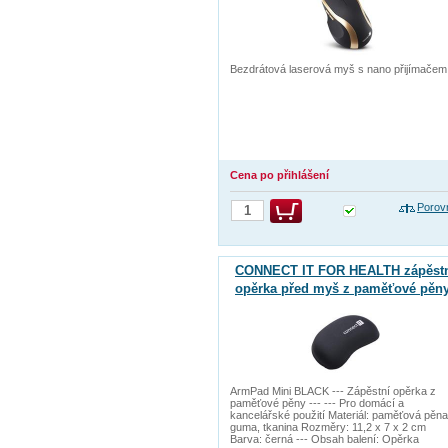
Bezdrátová laserová myš s nano přijímačem
Cena po přihlášení
Porov
CONNECT IT FOR HEALTH zápěst
opěrka před myš z paměťové pěn
ArmPad Mini BLACK --- Zápěstní opěrka z
paměťové pěny --- --- Pro domácí a
kancelářské použití Materiál: paměťová pěna
guma, tkanina Rozměry: 11,2 x 7 x 2 cm
Barva: černá --- Obsah balení: Opěrka