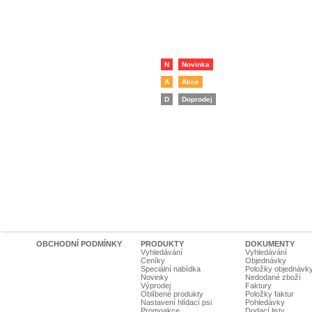
N
Novinka
A
Akce
D
Doprodej
OBCHODNÍ PODMÍNKY
PRODUKTY
DOKUMENTY
Vyhledávání
Vyhledávání
Ceníky
Objednávky
Speciální nabídka
Položky objednávk
Novinky
Nedodané zboží
Výprodej
Faktury
Oblíbené produkty
Položky faktur
Nastavení hlídací psi
Pohledávky
Promoakce
Dodací listy