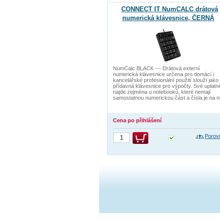
CONNECT IT NumCALC drátová
numerická klávesnice, ČERNÁ
NumCalc BLACK --- Drátová externí
numerická klávesnice určena pro domácí i
kancelářské profesionální použití slouží jako
přídavná klávesnice pro výpočty. Své uplatn
najde zejména u notebooků, které nemají
samostatnou numerickou část a čísla je na n
Cena po přihlášení
Porov