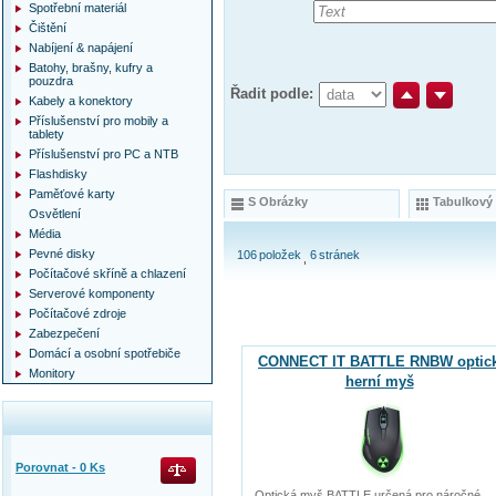
Spotřební materiál
Čištění
Nabíjení & napájení
Batohy, brašny, kufry a
pouzdra
Řadit podle:
Kabely a konektory
Příslušenství pro mobily a
tablety
Příslušenství pro PC a NTB
Flashdisky
Paměťové karty
S Obrázky
Tabulkový
Osvětlení
Média
Pevné disky
106
položek
6
stránek
Počítačové skříně a chlazení
Serverové komponenty
Počítačové zdroje
Zabezpečení
Domácí a osobní spotřebiče
CONNECT IT BATTLE RNBW optic
Monitory
herní myš
Porovnat -
0
Ks
Optická myš BATTLE určená pro náročné