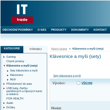
OBCHODNÍ PODMÍNKY
O NÁS
PRODUKTY
DOKUMENTY
KONTAKT
KATEGORIE
Hlavní strana
Klávesnice a myši (sety)
VÝROBCI
Klávesnice a myši (sety)
Gaming
Chytré prsteny
Klávesnice a myši (sety)
Sety klávesnice a myši
Klávesnice
Sety klávesnice a myši
Myši
Výrobci:
VŠICHNI
Příslušenství do auta
USB huby, čtečky
paměťových a čipových karet
a redukce
FOR HEALTH
Audio
Držáky
Hledat: