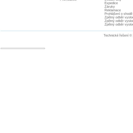
Expedice
Záruky
Reklamace
Prohlášení o shodě
Zpětný odběr vyslou
Zpětný odběr vyslouž
Zpětný odběr vyslou
Technické řešení ©