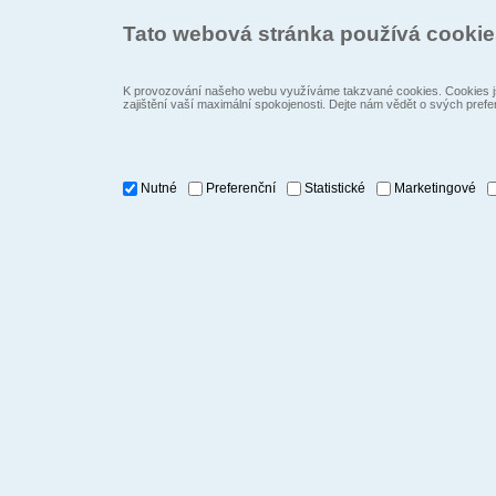
Tato webová stránka používá cooki
K provozování našeho webu využíváme takzvané cookies. Cookies js
zajištění vaší maximální spokojenosti. Dejte nám vědět o svých prefe
Nutné
Preferenční
Statistické
Marketingové