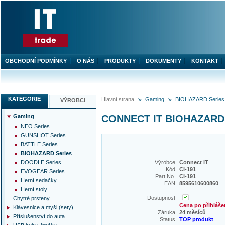
OBCHODNÍ PODMÍNKY
O NÁS
PRODUKTY
DOKUMENTY
KONTAKT
KATEGORIE
Hlavní strana
Gaming
BIOHAZARD Series
VÝROBCI
Gaming
CONNECT IT BIOHAZARD 
NEO Series
GUNSHOT Series
BATTLE Series
BIOHAZARD Series
DOODLE Series
Výrobce
Connect IT
Kód
CI-191
EVOGEAR Series
Part No.
CI-191
Herní sedačky
EAN
8595610600860
Herní stoly
Dostupnost
Chytré prsteny
Cena po přihláše
Klávesnice a myši (sety)
Záruka
24 měsíců
Příslušenství do auta
Status
TOP produkt