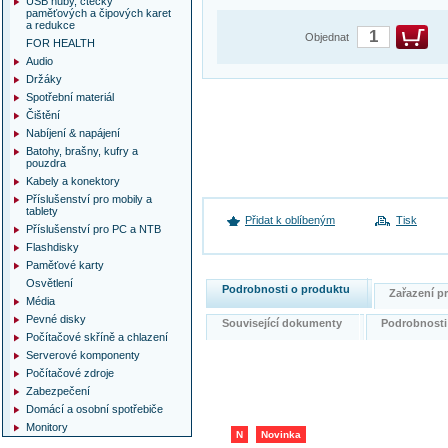
USB huby, čtečky
paměťových a čipových karet
a redukce
Objednat
FOR HEALTH
Audio
Držáky
Spotřební materiál
Čištění
Nabíjení & napájení
Batohy, brašny, kufry a
pouzdra
Kabely a konektory
Příslušenství pro mobily a
tablety
Přidat k oblíbeným
Tisk
Příslušenství pro PC a NTB
Flashdisky
Paměťové karty
Osvětlení
Podrobnosti o produktu
Zařazení 
Média
Pevné disky
Související dokumenty
Podrobnost
Počítačové skříně a chlazení
Serverové komponenty
Počítačové zdroje
Zabezpečení
Domácí a osobní spotřebiče
Monitory
N
Novinka