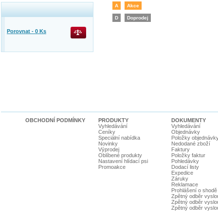
A
Akce
D
Doprodej
Porovnat -
0
Ks
OBCHODNÍ PODMÍNKY
PRODUKTY
DOKUMENTY
Vyhledávání
Vyhledávání
Ceníky
Objednávky
Speciální nabídka
Položky objednávk
Novinky
Nedodané zboží
Výprodej
Faktury
Oblíbené produkty
Položky faktur
Nastavení hlídací psi
Pohledávky
Promoakce
Dodací listy
Expedice
Záruky
Reklamace
Prohlášení o shodě
Zpětný odběr vyslou
Zpětný odběr vyslouž
Zpětný odběr vyslou