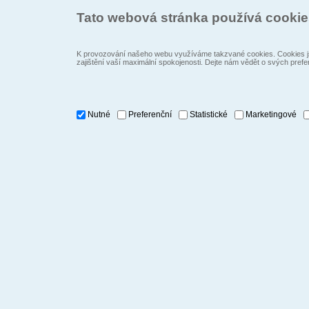
Tato webová stránka používá cooki
K provozování našeho webu využíváme takzvané cookies. Cookies js
zajištění vaší maximální spokojenosti. Dejte nám vědět o svých prefe
Nutné
Preferenční
Statistické
Marketingové