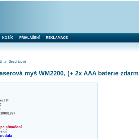
KOŠÍK
PŘIHLÁŠENÍ
REKLAMACE
ši
Bezdrátové
serová myš WM2200, (+ 2x AAA baterie zdarma
ct IT
0
0
610601997
po přihlášení
ěsíců
produkt