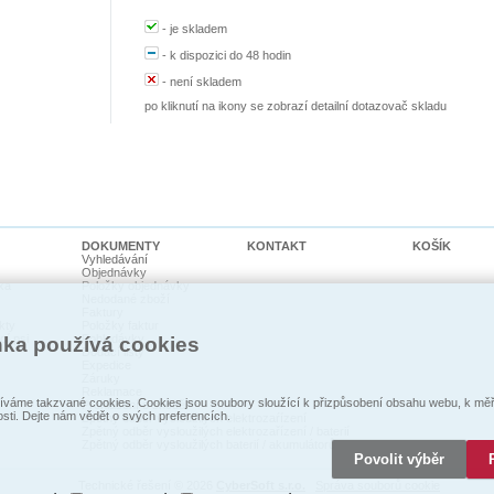
-
je skladem
-
k dispozici do 48 hodin
-
není skladem
po kliknutí na ikony se zobrazí detailní dotazovač skladu
DOKUMENTY
KONTAKT
KOŠÍK
Vyhledávání
Objednávky
ka
Položky objednávky
Nedodané zboží
Faktury
kty
Položky faktur
cí psi
Pohledávky
nka používá cookies
Dodací listy
Expedice
Záruky
Reklamace
váme takzvané cookies. Cookies jsou soubory sloužící k přizpůsobení obsahu webu, k měře
Prohlášení o shodě
osti. Dejte nám vědět o svých preferencích.
Zpětný odběr vysloužilých elektrozaŕízení
Zpětný odběr vysloužilých elektrozařízení / baterií
Zpětný odběr vysloužilých baterií / akumulátorů
Povolit výběr
Technické řešení © 2026
CyberSoft s.r.o.
Správa souborů cookie