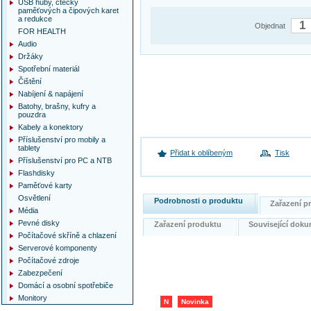
USB huby, čtečky
paměťových a čipových karet
a redukce
Objednat
FOR HEALTH
Audio
Držáky
Spotřební materiál
Čištění
Nabíjení & napájení
Batohy, brašny, kufry a
pouzdra
Kabely a konektory
Příslušenství pro mobily a
tablety
Přidat k oblíbeným
Tisk
Příslušenství pro PC a NTB
Flashdisky
Paměťové karty
Osvětlení
Podrobnosti o produktu
Zařazení 
Média
Pevné disky
Zařazení produktu
Související do
Počítačové skříně a chlazení
Serverové komponenty
Počítačové zdroje
Zabezpečení
Domácí a osobní spotřebiče
Monitory
N
Novinka