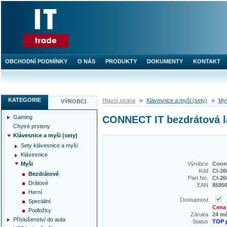
OBCHODNÍ PODMÍNKY
O NÁS
PRODUKTY
DOKUMENTY
KONTAKT
KATEGORIE
Hlavní strana
Klávesnice a myši (sety)
My
VÝROBCI
Gaming
CONNECT IT bezdrátová la
Chytré prsteny
Klávesnice a myši (sety)
Sety klávesnice a myši
Klávesnice
Myši
Výrobce
Conne
Kód
CI-26
Bezdrátové
Part No.
CI-26
Drátové
EAN
8595
Herní
Dostupnost
Speciální
Cena 
Podložky
Záruka
24 m
Příslušenství do auta
Status
TOP 