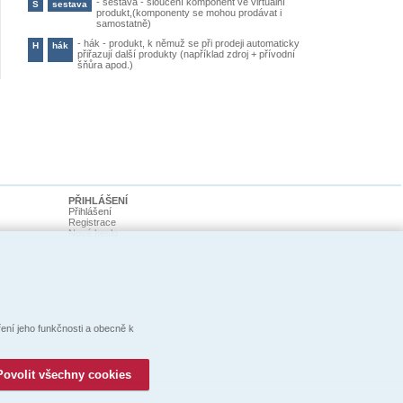
-
sestava - sloučení komponent ve virtuální
S
sestava
produkt,(komponenty se mohou prodávat i
samostatně)
-
hák - produkt, k němuž se při prodeji automaticky
H
hák
přiřazují další produkty (například zdroj + přívodní
šňůra apod.)
PŘIHLÁŠENÍ
Přihlášení
Registrace
Nové heslo
ní jeho funkčnosti a obecně k
Povolit všechny cookies