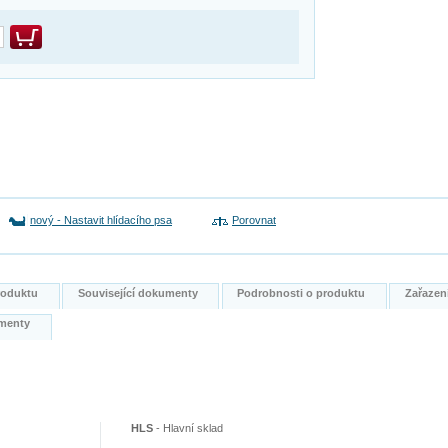
nový
-
Nastavit hlídacího psa
Porovnat
produktu
Související dokumenty
Podrobnosti o produktu
Zařazen
kumenty
HLS
-
Hlavní sklad