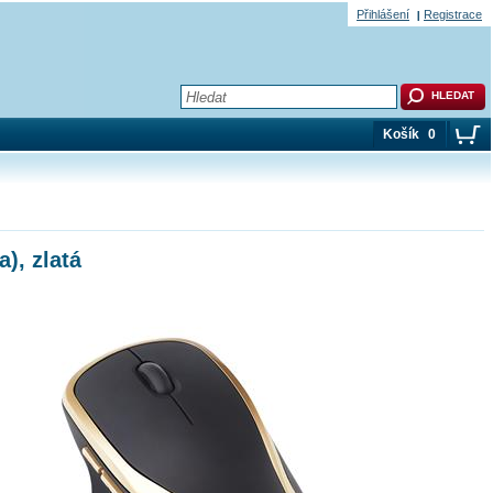
Přihlášení
Registrace
Košík
0
), zlatá