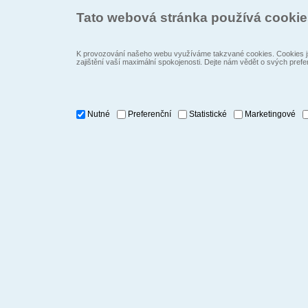
Tato webová stránka používá cooki
K provozování našeho webu využíváme takzvané cookies. Cookies js
zajištění vaší maximální spokojenosti. Dejte nám vědět o svých prefe
Nutné
Preferenční
Statistické
Marketingové