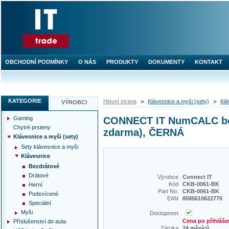
OBCHODNÍ PODMÍNKY
O NÁS
PRODUKTY
DOKUMENTY
KONTAKT
KATEGORIE
Hlavní strana
Klávesnice a myši (sety)
Klá
VÝROBCI
Gaming
CONNECT IT NumCALC bezd
Chytré prsteny
zdarma), ČERNÁ
Klávesnice a myši (sety)
Sety klávesnice a myši
Klávesnice
Bezdrátové
Drátové
Výrobce
Connect IT
Kód
CKB-0061-BK
Herní
Part No.
CKB-0061-BK
Podsvícené
EAN
8595610622770
Speciální
Myši
Dostupnost
Cena po přihláše
Příslušenství do auta
Záruka
24 měsíců