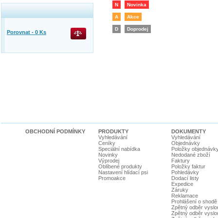
N
Novinka
A
Akce
D
Doprodej
Porovnat -
0
Ks
OBCHODNÍ PODMÍNKY
PRODUKTY
DOKUMENTY
Vyhledávání
Vyhledávání
Ceníky
Objednávky
Speciální nabídka
Položky objednávk
Novinky
Nedodané zboží
Výprodej
Faktury
Oblíbené produkty
Položky faktur
Nastavení hlídací psi
Pohledávky
Promoakce
Dodací listy
Expedice
Záruky
Reklamace
Prohlášení o shodě
Zpětný odběr vyslou
Zpětný odběr vyslouž