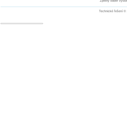
Zpětný odběr vyslou
Technické řešení ©