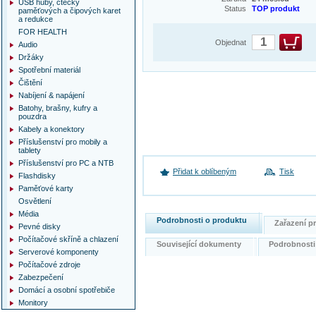
USB huby, čtečky
Status
TOP produkt
paměťových a čipových karet
a redukce
FOR HEALTH
Objednat
Audio
Držáky
Spotřební materiál
Čištění
Nabíjení & napájení
Batohy, brašny, kufry a
pouzdra
Kabely a konektory
Příslušenství pro mobily a
tablety
Příslušenství pro PC a NTB
Přidat k oblíbeným
Tisk
Flashdisky
Paměťové karty
Osvětlení
Média
Podrobnosti o produktu
Zařazení 
Pevné disky
Počítačové skříně a chlazení
Související dokumenty
Podrobnost
Serverové komponenty
Počítačové zdroje
Zabezpečení
Domácí a osobní spotřebiče
Monitory