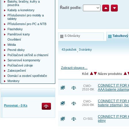
Batohy, brašny, kufry a
pouzdra
Řadit podle:
Kabely a konektory
Příslušenství pro mobily a
tablety
Příslušenství pro PC a NTB
Flashdisky
Paměťové karty
S Obrázky
Tabulkový
Osvětlení
Média
43
položek
3
stránky
Pevné disky
Počítačové skříně a chlazení
Serverové komponenty
Počítačové zdroje
Zobrazit sloupce…
Zabezpečení
Kód
Název produktu
Domácí a osobní spotřebiče
Monitory
CONNECT IT FOR HEA
CMO-
2510-BK
AAA baterie zdarma
CONNECT IT FOR HE
CMO-
2600-BK
baterie zdarma), be
Porovnat -
0
Ks
CONNECT IT FOR HE
CI-501
pěny