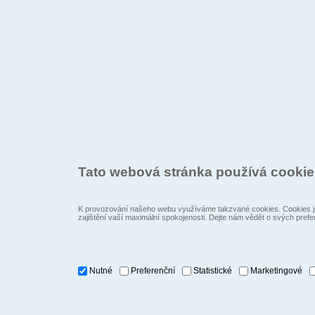
Tato webová stránka používá cooki
K provozování našeho webu využíváme takzvané cookies. Cookies js
zajištění vaší maximální spokojenosti. Dejte nám vědět o svých prefe
Nutné
Preferenční
Statistické
Marketingové