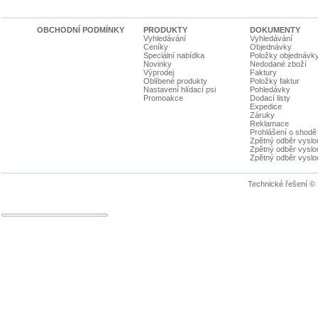
OBCHODNÍ PODMÍNKY
PRODUKTY
DOKUMENTY
Vyhledávání
Vyhledávání
Ceníky
Objednávky
Speciální nabídka
Položky objednávk
Novinky
Nedodané zboží
Výprodej
Faktury
Oblíbené produkty
Položky faktur
Nastavení hlídací psi
Pohledávky
Promoakce
Dodací listy
Expedice
Záruky
Reklamace
Prohlášení o shodě
Zpětný odběr vyslou
Zpětný odběr vyslouž
Zpětný odběr vyslou
Technické řešení ©