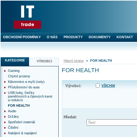
OBCHODNÍ PODMÍNKY
O NÁS
PRODUKTY
DOKUMENTY
KONTAKT
KATEGORIE
Hlavní strana
FOR HEALTH
VÝROBCI
FOR HEALTH
Gaming
Chytré prsteny
Klávesnice a myši (sety)
Výrobci:
VŠICHNI
Příslušenství do auta
USB huby, čtečky
paměťových a čipových karet
a redukce
FOR HEALTH
Audio
Držáky
Hledat:
Spotřební materiál
Čištění
Nabíjení & napájení