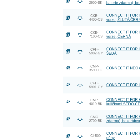
2900-BK
baterie zdarma), b
CONNECT IT FOR H
CKB-
4400-CS
verze, ŽLUTÁ/ČER
CONNECT IT FOR HE
CKB-
7100-CS
verze, ČERNÁ
CONNECT IT FOR HE
CFH-
5902-GY
ŠEDÁ
CMP-
CONNECT IT NEO erg
3590-LG
CFH-
CONNECT IT FOR HE
5901-GY
CONNECT IT FOR HE
CMP-
4010-BK
kuličkami ŠEDO-Č
CONNECT IT FOR HEA
CMO-
2700-BK
zdarma), bezdráto
CONNECT IT FOR HE
CI-500
pěny