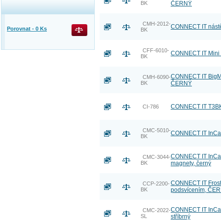
BK
ČERNÝ
CMH-2012-
CONNECT IT nástě
Porovnat -
0
Ks
BK
CFF-6010-
CONNECT IT Mini t
BK
CONNECT IT BigMou
CMH-6090-
BK
ČERNÝ
CONNECT IT T3BK 
CI-786
CMC-5010-
CONNECT IT InCarz
BK
CONNECT IT InCarz
CMC-3044-
BK
magnety, černý
CONNECT IT Frost
CCP-2200-
BK
podsvícením, ČE
CONNECT IT InCarz
CMC-2022-
SL
stříbrný