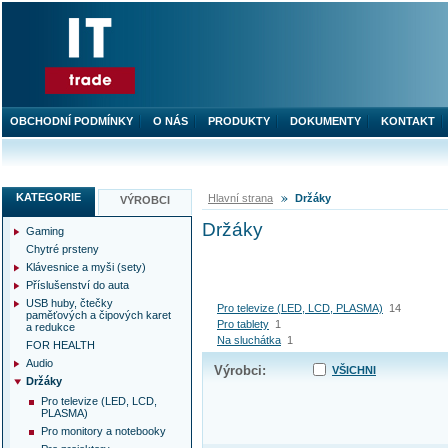
OBCHODNÍ PODMÍNKY
O NÁS
PRODUKTY
DOKUMENTY
KONTAKT
KATEGORIE
Hlavní strana
Držáky
VÝROBCI
Držáky
Gaming
Chytré prsteny
Klávesnice a myši (sety)
Příslušenství do auta
USB huby, čtečky
Pro televize (LED, LCD, PLASMA)
14
paměťových a čipových karet
Pro tablety
1
a redukce
Na sluchátka
1
FOR HEALTH
Audio
Výrobci:
VŠICHNI
Držáky
Pro televize (LED, LCD,
PLASMA)
Pro monitory a notebooky