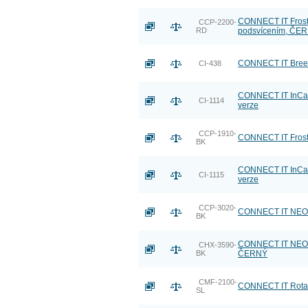
CONNECT IT FrostW
CCP-2200-
RD
podsvícením, ČE
CONNECT IT Breez
CI-438
CONNECT IT InCarz 
CI-1114
verze
CCP-1910-
CONNECT IT Frost
BK
CONNECT IT InCarz 
CI-1115
verze
CCP-3020-
CONNECT IT NEO R
BK
CONNECT IT NEO S
CHX-3590-
BK
ČERNÝ
CMF-2100-
CONNECT IT Rotar
SL