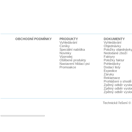
OBCHODNÍ PODMÍNKY
PRODUKTY
DOKUMENTY
Vyhledávání
Vyhledávání
Ceníky
Objednávky
Speciální nabídka
Položky objednávk
Novinky
Nedodané zboží
Výprodej
Faktury
Oblíbené produkty
Položky faktur
Nastavení hlídací psi
Pohledávky
Promoakce
Dodací listy
Expedice
Záruky
Reklamace
Prohlášení o shodě
Zpětný odběr vyslou
Zpětný odběr vyslouž
Zpětný odběr vyslou
Technické řešení ©