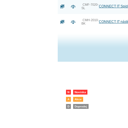
CMF-7020-
CONNECT IT Spide
SL
CMH-2010-
CONNECT IT nástě
BK
N
Novinka
A
Akce
D
Doprodej