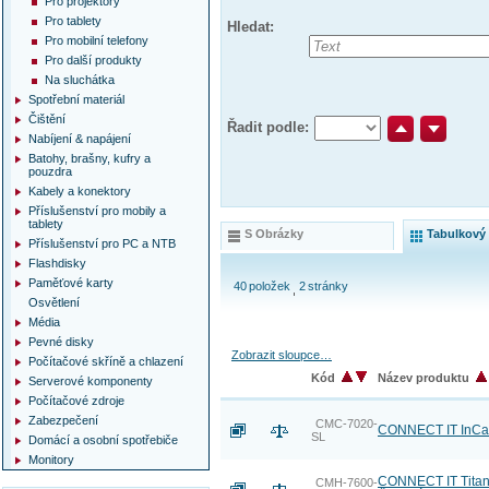
Pro projektory
Pro tablety
Hledat:
Pro mobilní telefony
Pro další produkty
Na sluchátka
Spotřební materiál
Čištění
Řadit podle:
Nabíjení & napájení
Batohy, brašny, kufry a
pouzdra
Kabely a konektory
Příslušenství pro mobily a
tablety
S Obrázky
Tabulkový
Příslušenství pro PC a NTB
Flashdisky
Paměťové karty
40
položek
2
stránky
Osvětlení
Média
Pevné disky
Zobrazit sloupce…
Počítačové skříně a chlazení
Kód
Název produktu
Serverové komponenty
Počítačové zdroje
Zabezpečení
CMC-7020-
CONNECT IT InCarz
SL
Domácí a osobní spotřebiče
Monitory
CONNECT IT Titan
CMH-7600-