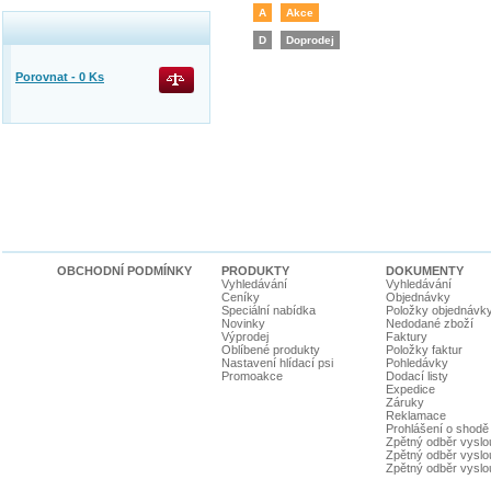
A
Akce
D
Doprodej
Porovnat -
0
Ks
OBCHODNÍ PODMÍNKY
PRODUKTY
DOKUMENTY
Vyhledávání
Vyhledávání
Ceníky
Objednávky
Speciální nabídka
Položky objednávk
Novinky
Nedodané zboží
Výprodej
Faktury
Oblíbené produkty
Položky faktur
Nastavení hlídací psi
Pohledávky
Promoakce
Dodací listy
Expedice
Záruky
Reklamace
Prohlášení o shodě
Zpětný odběr vyslou
Zpětný odběr vyslouž
Zpětný odběr vyslou