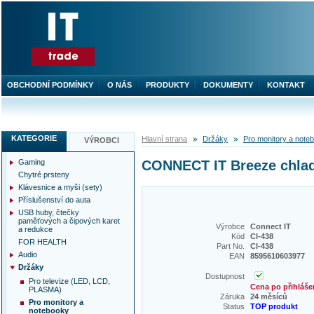
OBCHODNÍ PODMÍNKY
O NÁS
PRODUKTY
DOKUMENTY
KONTAKT
KATEGORIE
Hlavní strana
Držáky
Pro monitory a note
VÝROBCI
Gaming
CONNECT IT Breeze chlad
Chytré prsteny
Klávesnice a myši (sety)
Příslušenství do auta
USB huby, čtečky
paměťových a čipových karet
Výrobce
Connect IT
a redukce
Kód
CI-438
FOR HEALTH
Part No.
CI-438
Audio
EAN
8595610603977
Držáky
Dostupnost
Pro televize (LED, LCD,
Cena po přihláše
PLASMA)
Záruka
24 měsíců
Pro monitory a
Status
TOP produkt
notebooky