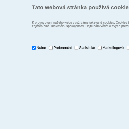
Tato webová stránka používá cooki
K provozování našeho webu využíváme takzvané cookies. Cookies js
zajištění vaší maximální spokojenosti. Dejte nám vědět o svých prefe
Nutné
Preferenční
Statistické
Marketingové