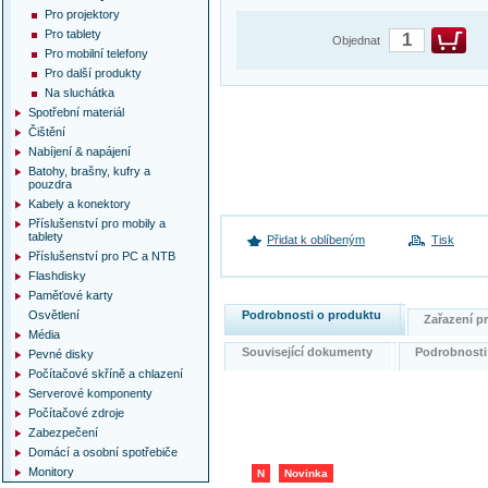
Pro projektory
Pro tablety
Objednat
Pro mobilní telefony
Pro další produkty
Na sluchátka
Spotřební materiál
Čištění
Nabíjení & napájení
Batohy, brašny, kufry a
pouzdra
Kabely a konektory
Příslušenství pro mobily a
tablety
Přidat k oblíbeným
Tisk
Příslušenství pro PC a NTB
Flashdisky
Paměťové karty
Podrobnosti o produktu
Osvětlení
Zařazení 
Média
Související dokumenty
Podrobnost
Pevné disky
Počítačové skříně a chlazení
Serverové komponenty
Počítačové zdroje
Zabezpečení
Domácí a osobní spotřebiče
Monitory
N
Novinka