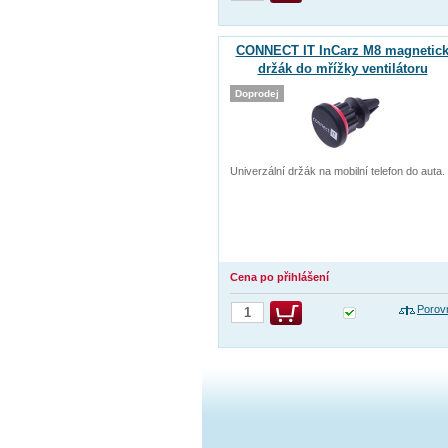
CONNECT IT InCarz M8 magnetic
držák do mřížky ventilátoru
Doprodej
Univerzální držák na mobilní telefon do auta.
Cena po přihlášení
Porov