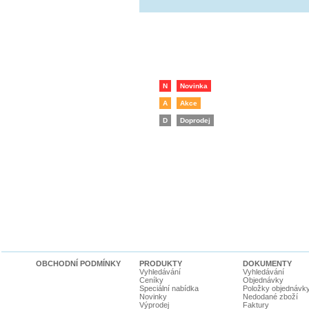
N
Novinka
A
Akce
D
Doprodej
OBCHODNÍ PODMÍNKY
PRODUKTY
DOKUMENTY
Vyhledávání
Vyhledávání
Ceníky
Objednávky
Speciální nabídka
Položky objednávk
Novinky
Nedodané zboží
Výprodej
Faktury