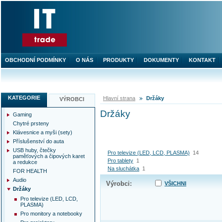
OBCHODNÍ PODMÍNKY
O NÁS
PRODUKTY
DOKUMENTY
KONTAKT
KATEGORIE
Hlavní strana
Držáky
VÝROBCI
Držáky
Gaming
Chytré prsteny
Klávesnice a myši (sety)
Příslušenství do auta
USB huby, čtečky
Pro televize (LED, LCD, PLASMA)
14
paměťových a čipových karet
Pro tablety
1
a redukce
Na sluchátka
1
FOR HEALTH
Audio
Výrobci:
VŠICHNI
Držáky
Pro televize (LED, LCD,
PLASMA)
Pro monitory a notebooky