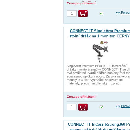
Cena po přihlášení
Porov
CONNECT IT SingleArm Premiu
stolní držák na 1 monitor, ČERNÝ
SingleArm Premium BLACK --- Univerzální
držáky monitorů značky CONNECT IT se dí
své pověstné kvalitě a šířce nabídky řadí me
současnou špičku v oboru. Záruka na vybra
modely je 30 let. Vyznačují se kvalitními
materiály, precizním dílenským zprac
Cena po přihlášení
Porov
CONNECT IT InCarz 6Strong360 P
magnetický držák do mřížky auta