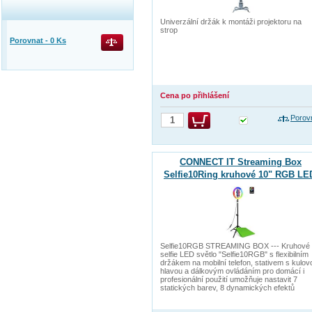
Univerzální držák k montáži projektoru na
strop
Porovnat -
0
Ks
Cena po přihlášení
Porov
CONNECT IT Streaming Box
Selfie10Ring kruhové 10" RGB LE
světlo
Selfie10RGB STREAMING BOX --- Kruhové
selfie LED světlo "Selfie10RGB" s flexibilním
držákem na mobilní telefon, stativem s kulov
hlavou a dálkovým ovládáním pro domácí i
profesionální použití umožňuje nastavit 7
statických barev, 8 dynamických efektů