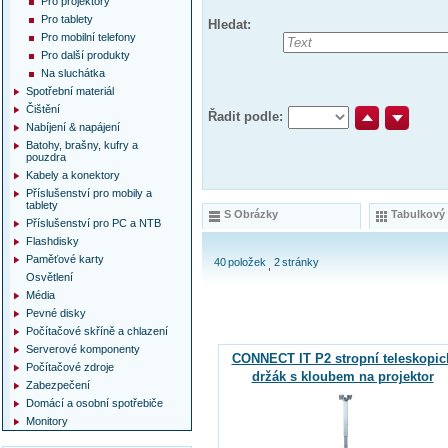
Pro projektory
Pro tablety
Hledat:
Pro mobilní telefony
Pro další produkty
Na sluchátka
Spotřební materiál
Čištění
Řadit podle:
Nabíjení & napájení
Batohy, brašny, kufry a
pouzdra
Kabely a konektory
Příslušenství pro mobily a
tablety
S Obrázky
Tabulkový
Příslušenství pro PC a NTB
Flashdisky
Paměťové karty
40
položek
2
stránky
Osvětlení
Média
Pevné disky
Počítačové skříně a chlazení
Serverové komponenty
CONNECT IT P2 stropní teleskopic
Počítačové zdroje
držák s kloubem na projektor
Zabezpečení
Domácí a osobní spotřebiče
Monitory