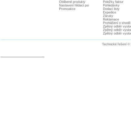
Oblíbené produkty
Položky faktur
Nastavení hlídací psi
Pohledávky
Promoakce
Dodací listy
Expedice
Záruky
Reklamace
Prohlášení o shodě
Zpětný odběr vyslou
Zpětný odběr vyslouž
Zpětný odběr vyslou
Technické řešení ©