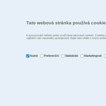
Tato webová stránka používá cooki
K provozování našeho webu využíváme takzvané cookies. Cookies js
zajištění vaší maximální spokojenosti. Dejte nám vědět o svých prefe
Nutné
Preferenční
Statistické
Marketingové