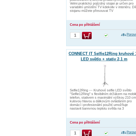
Velmi praktický pojízdný stojan je určen pro
variabilní umístění TV kdekoliv v interiéru. D
stojanu můžete přesouvat TV
Cena po přihlášení
Porov
CONNECT IT Selfie12Ring kruhové 
LED světlo + stativ 2,1 m
Selfie12Ring --- Kruhové selfie LED světlo
"Selfie12Ring" s flexibilním držákem na mobil
telefon, stativem s maximální výškou 210 cm
kulovou hlavou a dálkovým ovládáním pro
domácí i profesionální použití umožňuje
nastavit barevnou teplotu světla na 3
Cena po přihlášení
Porov