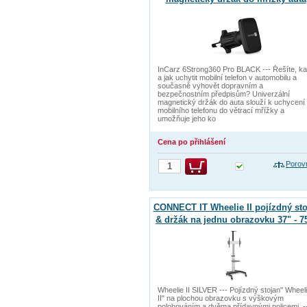
ČERNÝ
InCarz 6Strong360 Pro BLACK --- Řešíte, k
a jak uchytit mobilní telefon v automobilu a
současně vyhovět dopravním a
bezpečnostním předpisům? Univerzální
magnetický držák do auta slouží k uchycení
mobilního telefonu do větrací mřížky a
umožňuje jeho ko
Cena po přihlášení
Porov
CONNECT IT Wheelie II pojízdný sto
& držák na jednu obrazovku 37" - 7
STŘÍBRNÝ
Wheelie II SILVER --- Pojízdný stojan" Wheel
II" na plochou obrazovku s výškovým
polohováním a dvěma přídavnými policemi. -