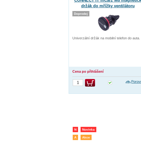
CONNECT IT InCarz M8 magnetic
držák do mřížky ventilátoru
Doprodej
Univerzální držák na mobilní telefon do auta.
Cena po přihlášení
Porov
N
Novinka
A
Akce