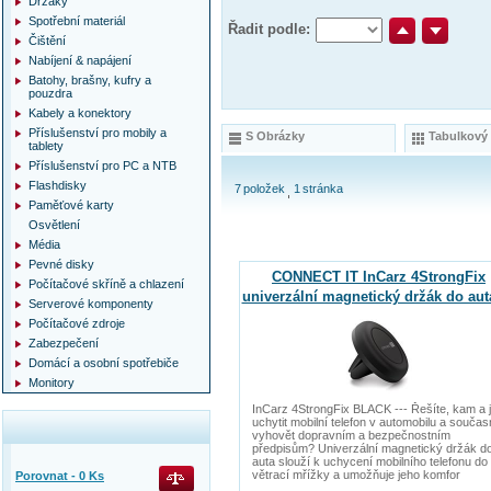
Držáky
Spotřební materiál
Řadit podle:
Čištění
Nabíjení & napájení
Batohy, brašny, kufry a
pouzdra
Kabely a konektory
Příslušenství pro mobily a
S Obrázky
Tabulkový
tablety
Příslušenství pro PC a NTB
Flashdisky
7
položek
1
stránka
Paměťové karty
Osvětlení
Média
Pevné disky
CONNECT IT InCarz 4StrongFix
Počítačové skříně a chlazení
univerzální magnetický držák do aut
Serverové komponenty
magnety, černý
Počítačové zdroje
Zabezpečení
Domácí a osobní spotřebiče
Monitory
InCarz 4StrongFix BLACK --- Řešíte, kam a 
uchytit mobilní telefon v automobilu a souča
vyhovět dopravním a bezpečnostním
předpisům? Univerzální magnetický držák d
auta slouží k uchycení mobilního telefonu do
větrací mřížky a umožňuje jeho komfor
Porovnat -
0
Ks