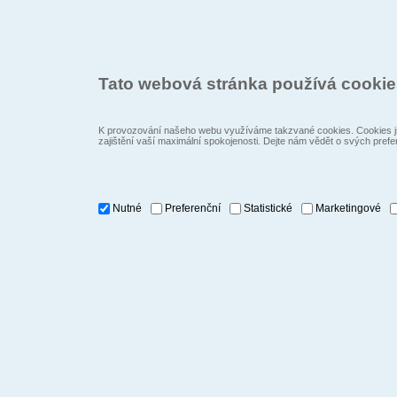
Tato webová stránka používá cooki
K provozování našeho webu využíváme takzvané cookies. Cookies js
zajištění vaší maximální spokojenosti. Dejte nám vědět o svých prefe
Nutné
Preferenční
Statistické
Marketingové