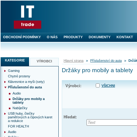
OBCHODNÍ PODMÍNKY
O NÁS
PRODUKTY
DOKUMENTY
KONTAKT
KATEGORIE
Hlavní strana
Příslušenství do auta
Držák
VÝROBCI
Držáky pro mobily a tablety
Gaming
Chytré prsteny
Klávesnice a myši (sety)
Výrobci:
VŠICHNI
Příslušenství do auta
Audio
Držáky pro mobily a
tablety
Nabíječky
USB huby, čtečky
Hledat:
paměťových a čipových karet
a redukce
FOR HEALTH
Audio