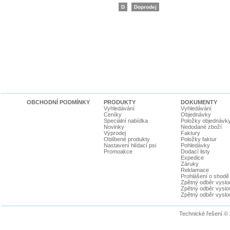
D
Doprodej
OBCHODNÍ PODMÍNKY
PRODUKTY
DOKUMENTY
Vyhledávání
Vyhledávání
Ceníky
Objednávky
Speciální nabídka
Položky objednávk
Novinky
Nedodané zboží
Výprodej
Faktury
Oblíbené produkty
Položky faktur
Nastavení hlídací psi
Pohledávky
Promoakce
Dodací listy
Expedice
Záruky
Reklamace
Prohlášení o shodě
Zpětný odběr vyslou
Zpětný odběr vyslouž
Zpětný odběr vyslou
Technické řešení ©