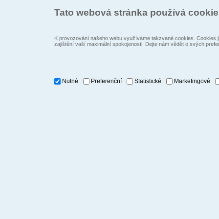
Tato webová stránka používá cooki
K provozování našeho webu využíváme takzvané cookies. Cookies js
zajištění vaší maximální spokojenosti. Dejte nám vědět o svých prefe
Nutné
Preferenční
Statistické
Marketingové