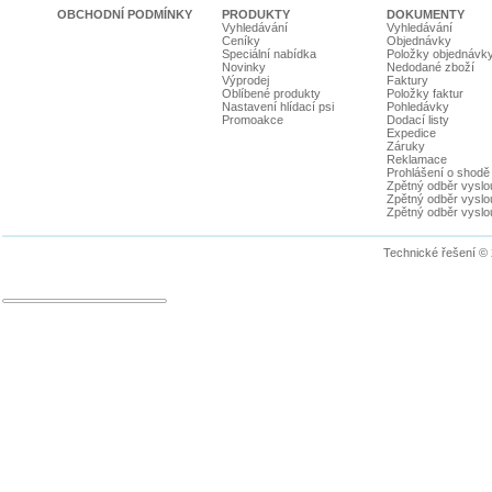
OBCHODNÍ PODMÍNKY
PRODUKTY
DOKUMENTY
Vyhledávání
Vyhledávání
Ceníky
Objednávky
Speciální nabídka
Položky objednávk
Novinky
Nedodané zboží
Výprodej
Faktury
Oblíbené produkty
Položky faktur
Nastavení hlídací psi
Pohledávky
Promoakce
Dodací listy
Expedice
Záruky
Reklamace
Prohlášení o shodě
Zpětný odběr vyslou
Zpětný odběr vyslouž
Zpětný odběr vyslou
Technické řešení ©