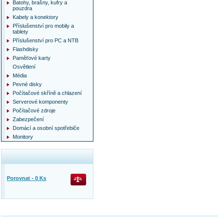
Batohy, brašny, kufry a
pouzdra
Kabely a konektory
Příslušenství pro mobily a
tablety
Příslušenství pro PC a NTB
Flashdisky
Paměťové karty
Osvětlení
Média
Pevné disky
Počítačové skříně a chlazení
Serverové komponenty
Počítačové zdroje
Zabezpečení
Domácí a osobní spotřebiče
Monitory
Porovnat -
0
Ks