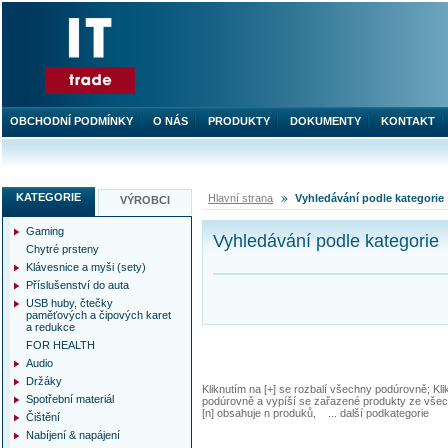
OBCHODNÍ PODMÍNKY
O NÁS
PRODUKTY
DOKUMENTY
KONTAKT
KATEGORIE
Hlavní strana
Vyhledávání podle kategorie
VÝROBCI
Gaming
Vyhledávání podle kategorie
Chytré prsteny
Klávesnice a myši (sety)
Příslušenství do auta
USB huby, čtečky
paměťových a čipových karet
a redukce
FOR HEALTH
Audio
Držáky
Kliknutím na [+] se rozbalí všechny podúrovně; Kl
Spotřební materiál
podúrovně a vypíší se zařazené produkty ze všec
[n] obsahuje n produků, ... další podkategorie
Čištění
Nabíjení & napájení