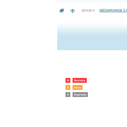
MEDIARANGE 5 DV
BOX35-5
N
Novinka
A
Akce
D
Doprodej