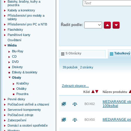
Batohy, brašny, kufry a
pouzdra
Kabely a konektory
Příslušenství pro mobily a
tablety
Příslušenství pro PC a NTB
Řadit podle:
Flashdisky
Paměťové karty
Osvětlení
Média
Blu-Ray
S Obrázky
Tabulkový
CD
DVD
Diskety
39
položek
2
stránky
Etikety & booklety
Obaly
Krabičky
Zobrazit sloupce…
Obálky
Kód
Název produktu
Pouzdra
Pevné disky
MEDIARANGE obál
BOX62
Počítačové skříně a chlazení
100ks/bal
Serverové komponenty
Počítačové zdroje
MEDIARANGE pouz
BOX50
Zabezpečení
Domácí a osobní spotřebiče
Monitory