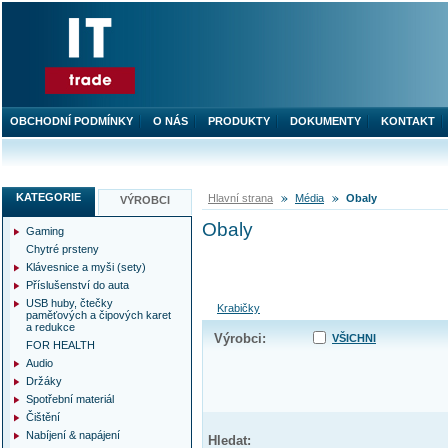
OBCHODNÍ PODMÍNKY
O NÁS
PRODUKTY
DOKUMENTY
KONTAKT
KATEGORIE
Hlavní strana
Média
Obaly
VÝROBCI
Obaly
Gaming
Chytré prsteny
Klávesnice a myši (sety)
Příslušenství do auta
USB huby, čtečky
Krabičky
paměťových a čipových karet
a redukce
Výrobci:
VŠICHNI
FOR HEALTH
Audio
Držáky
Spotřební materiál
Čištění
Nabíjení & napájení
Hledat: