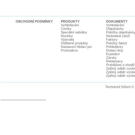
OBCHODNÍ PODMÍNKY
PRODUKTY
DOKUMENTY
Vyhledávání
Vyhledávání
Ceníky
Objednávky
Speciální nabídka
Položky objednávk
Novinky
Nedodané zboží
Výprodej
Faktury
Oblíbené produkty
Položky faktur
Nastavení hlídací psi
Pohledávky
Promoakce
Dodací listy
Expedice
Záruky
Reklamace
Prohlášení o shodě
Zpětný odběr vyslou
Zpětný odběr vyslouž
Zpětný odběr vyslou
Technické řešení ©