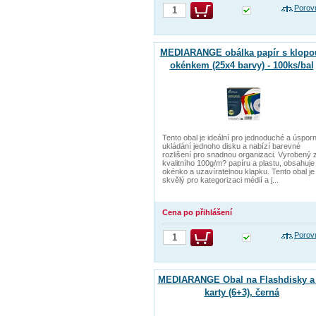
Porov
MEDIARANGE obálka papír s klopo
okénkem (25x4 barvy) - 100ks/bal
Tento obal je ideální pro jednoduché a úspor
ukládání jednoho disku a nabízí barevné
rozlišení pro snadnou organizaci. Vyrobený 
kvalitního 100g/m? papíru a plastu, obsahuje
okénko a uzavíratelnou klapku. Tento obal je
skvělý pro kategorizaci médií a j...
Cena po přihlášení
Porov
MEDIARANGE Obal na Flashdisky a
karty (6+3), černá