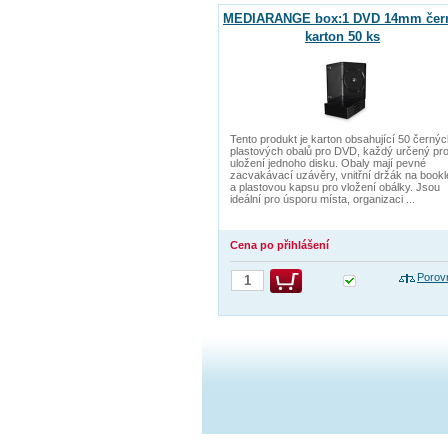
MEDIARANGE box:1 DVD 14mm čern
karton 50 ks
Tento produkt je karton obsahující 50 černý
plastových obalů pro DVD, každý určený pr
uložení jednoho disku. Obaly mají pevné
zacvakávací uzávěry, vnitřní držák na bookl
a plastovou kapsu pro vložení obálky. Jsou
ideální pro úsporu místa, organizaci ...
Cena po přihlášení
Porov