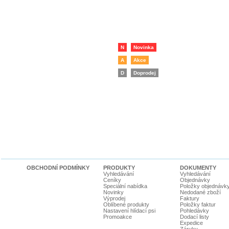
N
Novinka
A
Akce
D
Doprodej
OBCHODNÍ PODMÍNKY
PRODUKTY
DOKUMENTY
Vyhledávání
Vyhledávání
Ceníky
Objednávky
Speciální nabídka
Položky objednávk
Novinky
Nedodané zboží
Výprodej
Faktury
Oblíbené produkty
Položky faktur
Nastavení hlídací psi
Pohledávky
Promoakce
Dodací listy
Expedice