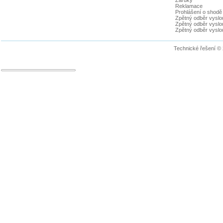
Záruky
Reklamace
Prohlášení o shodě
Zpětný odběr vyslou
Zpětný odběr vyslouž
Zpětný odběr vyslou
Technické řešení ©