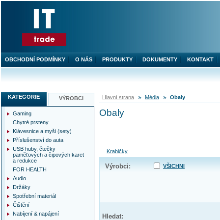
OBCHODNÍ PODMÍNKY
O NÁS
PRODUKTY
DOKUMENTY
KONTAKT
KATEGORIE
Hlavní strana
Média
Obaly
VÝROBCI
Obaly
Gaming
Chytré prsteny
Klávesnice a myši (sety)
Příslušenství do auta
USB huby, čtečky
Krabičky
paměťových a čipových karet
a redukce
Výrobci:
VŠICHNI
FOR HEALTH
Audio
Držáky
Spotřební materiál
Čištění
Nabíjení & napájení
Hledat: