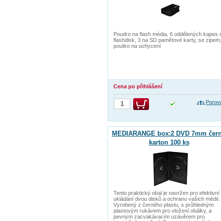
Poudro na flash média, 6 oddělených kapes 
flashdisk, 3 na SD pamětové karty, se zipem
poutko na uchycení
Cena po přihlášení
Porov
MEDIARANGE box:2 DVD 7mm čern
karton 100 ks
Tento praktický obal je navržen pro efektivní
ukládání dvou disků a ochranu vašich médií.
Vyrobený z černého plastu, s průhledným
plastovým rukávem pro vložení obálky, a
pevným zacvakávacím uzávěrem pro