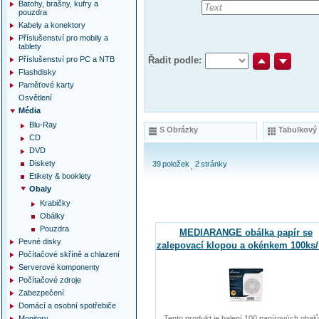
Batohy, brašny, kufry a
pouzdra
Kabely a konektory
Příslušenství pro mobily a
tablety
Příslušenství pro PC a NTB
Řadit podle:
Flashdisky
Paměťové karty
Osvětlení
Média
Blu-Ray
S Obrázky
Tabulkový
CD
DVD
Diskety
39
položek
2
stránky
Etikety & booklety
Obaly
Krabičky
Obálky
Pouzdra
MEDIARANGE obálka papír se
Pevné disky
zalepovací klopou a okénkem 100ks/
Počítačové skříně a chlazení
Serverové komponenty
Počítačové zdroje
Zabezpečení
Domácí a osobní spotřebiče
Monitory
Tento produkt je balení 100 papírových obalů