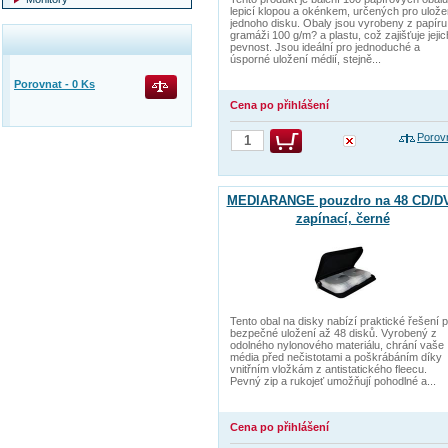
lepicí klopou a okénkem, určených pro ulože
jednoho disku. Obaly jsou vyrobeny z papíru
gramáži 100 g/m? a plastu, což zajišťuje jejic
pevnost. Jsou ideální pro jednoduché a
úsporné uložení médií, stejně...
Porovnat -
0
Ks
Cena po přihlášení
Porov
MEDIARANGE pouzdro na 48 CD/D
zapínací, černé
Tento obal na disky nabízí praktické řešení 
bezpečné uložení až 48 disků. Vyrobený z
odolného nylonového materiálu, chrání vaše
média před nečistotami a poškrábáním díky
vnitřním vložkám z antistatického fleecu.
Pevný zip a rukojeť umožňují pohodlné a...
Cena po přihlášení