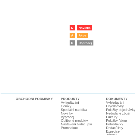
N
Novinka
A
Akce
D
Doprodej
OBCHODNÍ PODMÍNKY
PRODUKTY
DOKUMENTY
Vyhledávání
Vyhledávání
Ceníky
Objednávky
Speciální nabídka
Položky objednávk
Novinky
Nedodané zboží
Výprodej
Faktury
Oblíbené produkty
Položky faktur
Nastavení hlídací psi
Pohledávky
Promoakce
Dodací listy
Expedice