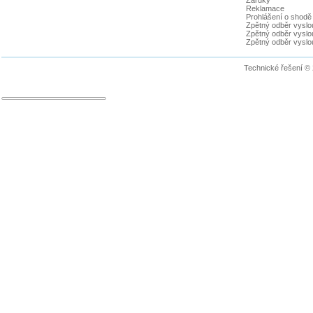
Záruky
Reklamace
Prohlášení o shodě
Zpětný odběr vyslou
Zpětný odběr vyslouž
Zpětný odběr vyslou
Technické řešení ©