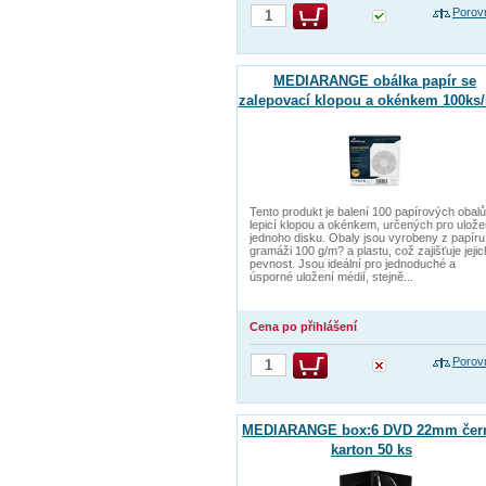
Porov
MEDIARANGE obálka papír se
zalepovací klopou a okénkem 100ks/
Tento produkt je balení 100 papírových obalů
lepicí klopou a okénkem, určených pro ulože
jednoho disku. Obaly jsou vyrobeny z papíru
gramáži 100 g/m? a plastu, což zajišťuje jejic
pevnost. Jsou ideální pro jednoduché a
úsporné uložení médií, stejně...
Cena po přihlášení
Porov
MEDIARANGE box:6 DVD 22mm čern
karton 50 ks