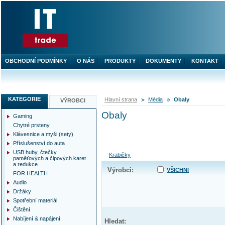
OBCHODNÍ PODMÍNKY
O NÁS
PRODUKTY
DOKUMENTY
KONTAKT
KATEGORIE
Hlavní strana
Média
Obaly
VÝROBCI
Obaly
Gaming
Chytré prsteny
Klávesnice a myši (sety)
Příslušenství do auta
USB huby, čtečky
Krabičky
paměťových a čipových karet
a redukce
Výrobci:
VŠICHNI
FOR HEALTH
Audio
Držáky
Spotřební materiál
Čištění
Nabíjení & napájení
Hledat: