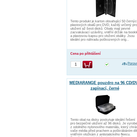
Tento produkt je karton obsahující 50 černý
plastových obalů pro DVD, každý určený pr
uložení až šesti disků. Obaly mají pevné
zacvakávací uzávěry, vnitřní držák na bookl
a plastovou kapsu pro vložení obálky. Jsou
ideální pro náhradu poškozených orig...
Cena po přihlášení
Porov
MEDIARANGE pouzdro na 96 CD/D
zapínací, černé
Tento obal na disky poskytuje ideální řešení
pro bezpečné uložení až 96 disků. Je vyrob
z odolného nylonového materiálu, který chrá
vaše média před prachem a poškrábáním dí
vnitřním vložkám z antistatického fleecu.