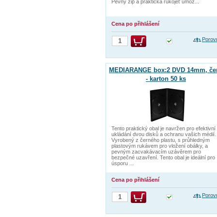
Pevný zip a praktická rukojeť umož...
Cena po přihlášení
Porov
MEDIARANGE box:2 DVD 14mm, če
- karton 50 ks
Tento praktický obal je navržen pro efektivní
ukládání dvou disků a ochranu vašich médií.
Vyrobený z černého plastu, s průhledným
plastovým rukávem pro vložení obálky, a
pevným zacvakávacím uzávěrem pro
bezpečné uzavření. Tento obal je ideální pro
úsporu ...
Cena po přihlášení
Porov