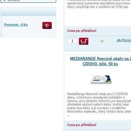
(jewelcase) vybavená speciálním povrchem,
který umožňuje tisk v rozlišení až 5760 dpi.
Porovnat -
0
Ks
Cena po přihlášení
Porov
MEDIARANGE fleecové obaly na 
CD/DVD, bílé, 50 ks
MediaRange fleecové obaly pro 2 CD/DVD
disky, určené pro standardní pořadače a
šanony, jsou ideálním řešením pro bezpečné
přehledné uložení vašich disků. Každý obal
pojme dva disky a je vyroben z kvalitního
fleecového materiálu, který chrání disky pře
...
Cena po přihlášení