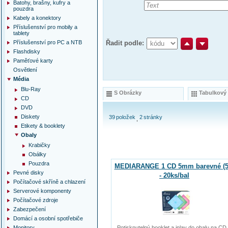
Batohy, brašny, kufry a
pouzdra
Kabely a konektory
Příslušenství pro mobily a
tablety
Příslušenství pro PC a NTB
Řadit podle:
Flashdisky
Paměťové karty
Osvětlení
Média
Blu-Ray
S Obrázky
Tabulkový
CD
DVD
Diskety
39
položek
2
stránky
Etikety & booklety
Obaly
Krabičky
Obálky
Pouzdra
MEDIARANGE 1 CD 5mm barevné (5
Pevné disky
- 20ks/bal
Počítačové skříně a chlazení
Serverové komponenty
Počítačové zdroje
Zabezpečení
Domácí a osobní spotřebiče
Monitory
Potisknutelný booklet a inlay do obalu na CD