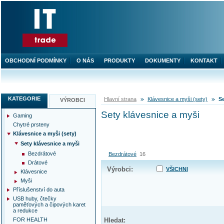
OBCHODNÍ PODMÍNKY
O NÁS
PRODUKTY
DOKUMENTY
KONTAKT
KATEGORIE
Hlavní strana
Klávesnice a myši (sety)
Se
VÝROBCI
Sety klávesnice a myši
Gaming
Chytré prsteny
Klávesnice a myši (sety)
Sety klávesnice a myši
Bezdrátové
Bezdrátové
16
Drátové
Výrobci:
VŠICHNI
Klávesnice
Myši
Příslušenství do auta
USB huby, čtečky
paměťových a čipových karet
a redukce
FOR HEALTH
Hledat: