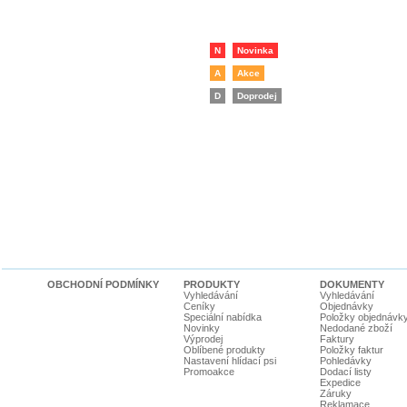
N
Novinka
A
Akce
D
Doprodej
OBCHODNÍ PODMÍNKY
PRODUKTY
DOKUMENTY
Vyhledávání
Vyhledávání
Ceníky
Objednávky
Speciální nabídka
Položky objednávk
Novinky
Nedodané zboží
Výprodej
Faktury
Oblíbené produkty
Položky faktur
Nastavení hlídací psi
Pohledávky
Promoakce
Dodací listy
Expedice
Záruky
Reklamace