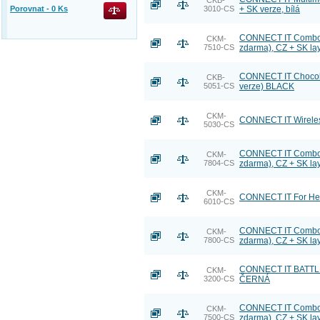
CKB-
Porovnat -
0
Ks
3010-CS
+ SK verze, bílá
CONNECT IT Combo b
CKM-
7510-CS
zdarma), CZ + SK la
CONNECT IT Chocola
CKB-
5051-CS
verze) BLACK
CKM-
CONNECT IT Wireles
5030-CS
CONNECT IT Combo be
CKM-
7804-CS
zdarma), CZ + SK la
CKM-
CONNECT IT For Hea
6010-CS
CONNECT IT Combo be
CKM-
7800-CS
zdarma), CZ + SK la
CONNECT IT BATTLE h
CKM-
3200-CS
ČERNÁ
CONNECT IT Combo be
CKM-
7500-CS
zdarma), CZ + SK la