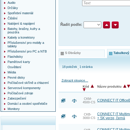
Audio
Držáky
Spotřební materiál
Čištění
Nabíjení & napájení
Řadit podle:
Batohy, brašny, kufry a
pouzdra
Kabely a konektory
Příslušenství pro mobily a
tablety
Příslušenství pro PC a NTB
S Obrázky
Tabulkový
Flashdisky
Paměťové karty
18
položek
1
stránka
Osvětlení
Média
Pevné disky
Zobrazit sloupce…
Počítačové skříně a chlazení
Kód
Název produktu
Serverové komponenty
Počítačové zdroje
Zabezpečení
CKM-
CONNECT IT OfficeB
4500-CS
Domácí a osobní spotřebiče
Monitory
CONNECT IT Multimed
CKB-
3000-CS
+ SK verze, černá
CONNECT IT Multimed