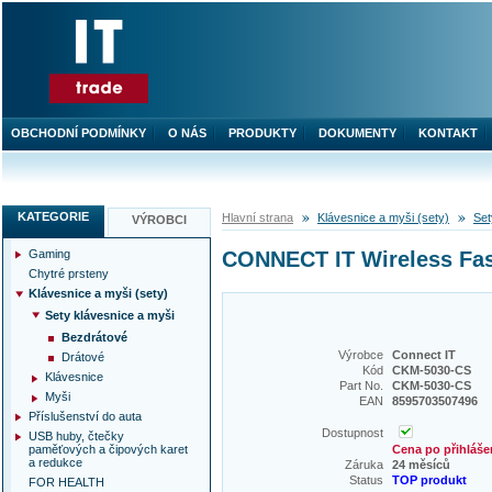
OBCHODNÍ PODMÍNKY
O NÁS
PRODUKTY
DOKUMENTY
KONTAKT
KATEGORIE
Hlavní strana
Klávesnice a myši (sety)
Set
VÝROBCI
Gaming
CONNECT IT Wireless Fas
Chytré prsteny
Klávesnice a myši (sety)
Sety klávesnice a myši
Bezdrátové
Výrobce
Connect IT
Drátové
Kód
CKM-5030-CS
Klávesnice
Part No.
CKM-5030-CS
Myši
EAN
8595703507496
Příslušenství do auta
Dostupnost
USB huby, čtečky
paměťových a čipových karet
Cena po přihláše
a redukce
Záruka
24 měsíců
Status
TOP produkt
FOR HEALTH