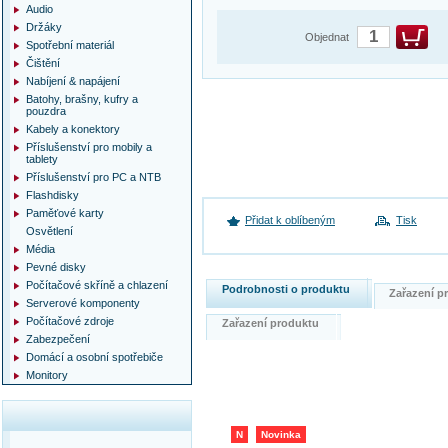
Audio
Držáky
Objednat
Spotřební materiál
Čištění
Nabíjení & napájení
Batohy, brašny, kufry a
pouzdra
Kabely a konektory
Příslušenství pro mobily a
tablety
Příslušenství pro PC a NTB
Flashdisky
Paměťové karty
Přidat k oblíbeným
Tisk
Osvětlení
Média
Pevné disky
Počítačové skříně a chlazení
Podrobnosti o produktu
Zařazení 
Serverové komponenty
Počítačové zdroje
Zařazení produktu
Zabezpečení
Domácí a osobní spotřebiče
Monitory
N
Novinka