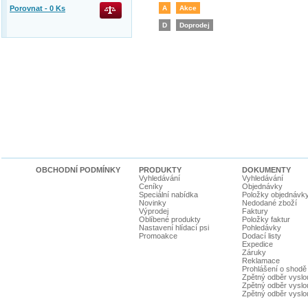
Porovnat -
0
Ks
A
Akce
D
Doprodej
OBCHODNÍ PODMÍNKY
PRODUKTY
DOKUMENTY
Vyhledávání
Vyhledávání
Ceníky
Objednávky
Speciální nabídka
Položky objednávk
Novinky
Nedodané zboží
Výprodej
Faktury
Oblíbené produkty
Položky faktur
Nastavení hlídací psi
Pohledávky
Promoakce
Dodací listy
Expedice
Záruky
Reklamace
Prohlášení o shodě
Zpětný odběr vyslou
Zpětný odběr vyslouž
Zpětný odběr vyslou