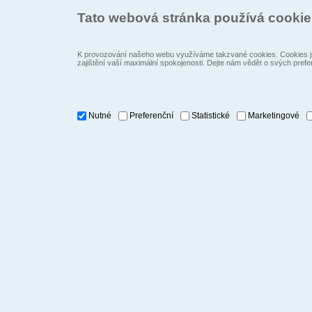
Tato webová stránka používá cooki
K provozování našeho webu využíváme takzvané cookies. Cookies js
zajištění vaší maximální spokojenosti. Dejte nám vědět o svých prefe
Nutné
Preferenční
Statistické
Marketingové