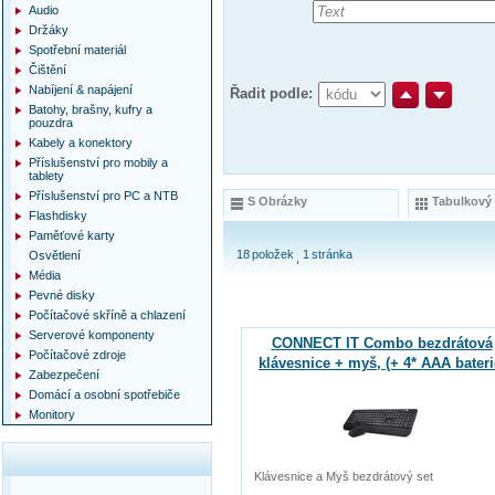
Audio
Držáky
Spotřební materiál
Čištění
Nabíjení & napájení
Řadit podle:
Batohy, brašny, kufry a
pouzdra
Kabely a konektory
Příslušenství pro mobily a
tablety
Příslušenství pro PC a NTB
S Obrázky
Tabulkový
Flashdisky
Paměťové karty
18
položek
1
stránka
Osvětlení
Média
Pevné disky
Počítačové skříně a chlazení
Serverové komponenty
CONNECT IT Combo bezdrátová
Počítačové zdroje
klávesnice + myš, (+ 4* AAA bateri
Zabezpečení
zdarma)
Domácí a osobní spotřebiče
Monitory
Klávesnice a Myš bezdrátový set