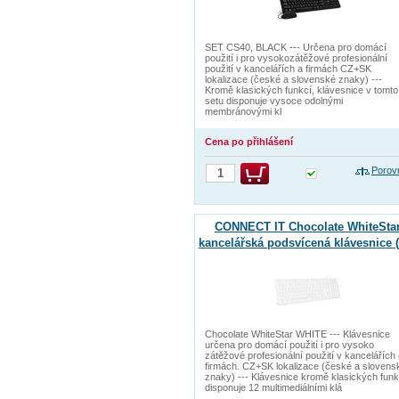
SET CS40, BLACK --- Určena pro domácí
použití i pro vysokozátěžové profesionální
použití v kancelářích a firmách CZ+SK
lokalizace (české a slovenské znaky) ---
Kromě klasických funkcí, klávesnice v tomto
setu disponuje vysoce odolnými
membránovými kl
Cena po přihlášení
Porov
CONNECT IT Chocolate WhiteSta
kancelářská podsvícená klávesnice 
+ SK verze) WHITE
Chocolate WhiteStar WHITE --- Klávesnice
určena pro domácí použití i pro vysoko
zátěžové profesionální použití v kancelářích
firmách. CZ+SK lokalizace (české a slovens
znaky) --- Klávesnice kromě klasických funk
disponuje 12 multimediálními klá