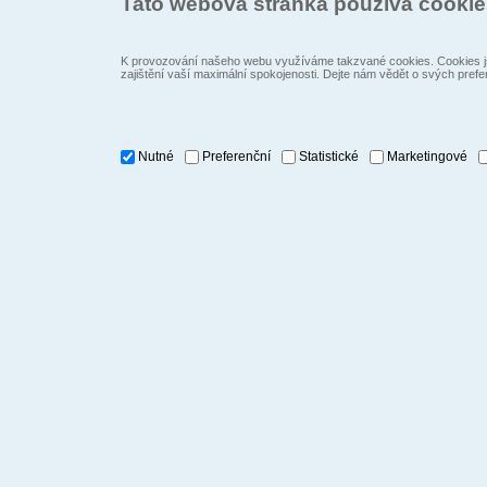
Tato webová stránka používá cooki
K provozování našeho webu využíváme takzvané cookies. Cookies js
zajištění vaší maximální spokojenosti. Dejte nám vědět o svých prefe
Nutné
Preferenční
Statistické
Marketingové