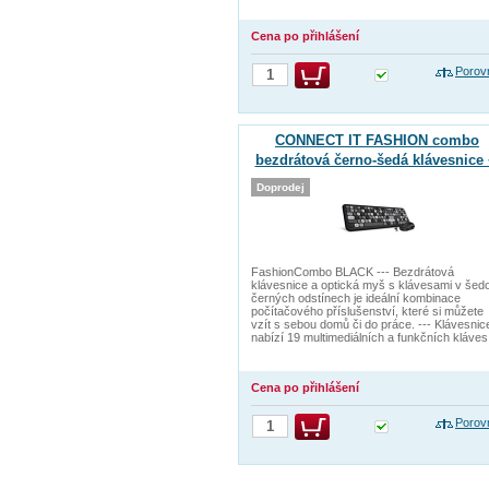
Cena po přihlášení
Porov
CONNECT IT FASHION combo
bezdrátová černo-šedá klávesnice 
myš, (+1x AAA +1x AA baterie zdarm
Doprodej
CZ + SK layout
FashionCombo BLACK --- Bezdrátová
klávesnice a optická myš s klávesami v šed
černých odstínech je ideální kombinace
počítačového příslušenství, které si můžete
vzít s sebou domů či do práce. --- Klávesnic
nabízí 19 multimediálních a funkčních kláves
Cena po přihlášení
Porov