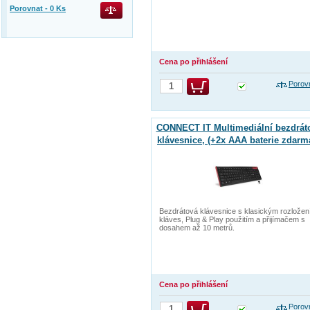
Porovnat -
0
Ks
Cena po přihlášení
Porov
CONNECT IT Multimediální bezdrát
klávesnice, (+2x AAA baterie zdarm
CZ + SK verze, černá
Bezdrátová klávesnice s klasickým rozlože
kláves, Plug & Play použitím a přijímačem s
dosahem až 10 metrů.
Cena po přihlášení
Porov