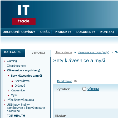
OBCHODNÍ PODMÍNKY
O NÁS
PRODUKTY
DOKUMENTY
KONTAKT
KATEGORIE
Hlavní strana
Klávesnice a myši (sety)
Se
VÝROBCI
Sety klávesnice a myši
Gaming
Chytré prsteny
Klávesnice a myši (sety)
Sety klávesnice a myši
Bezdrátové
Bezdrátové
16
Drátové
Výrobci:
VŠICHNI
Klávesnice
Myši
Příslušenství do auta
USB huby, čtečky
paměťových a čipových karet
a redukce
FOR HEALTH
Hledat: