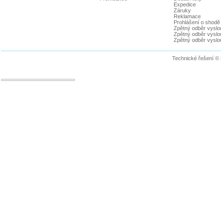
Expedice
Záruky
Reklamace
Prohlášení o shodě
Zpětný odběr vyslou
Zpětný odběr vyslouž
Zpětný odběr vyslou
Technické řešení ©