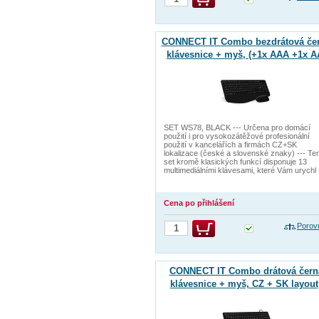
CONNECT IT Combo bezdrátová če
klávesnice + myš, (+1x AAA +1x A
baterie zdarma), CZ + SK layout
SET WS78, BLACK --- Určena pro domácí
použití i pro vysokozátěžové profesionální
použití v kancelářích a firmách CZ+SK
lokalizace (české a slovenské znaky) --- Te
set kromě klasických funkcí disponuje 13
multimediálními klávesami, které Vám urychl
Cena po přihlášení
Porov
CONNECT IT Combo drátová čern
klávesnice + myš, CZ + SK layout