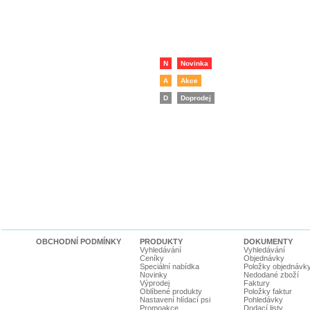
N
Novinka
A
Akce
D
Doprodej
OBCHODNÍ PODMÍNKY
PRODUKTY
DOKUMENTY
Vyhledávání
Vyhledávání
Ceníky
Objednávky
Speciální nabídka
Položky objednávk
Novinky
Nedodané zboží
Výprodej
Faktury
Oblíbené produkty
Položky faktur
Nastavení hlídací psi
Pohledávky
Promoakce
Dodací listy