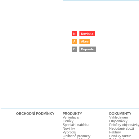
N
Novinka
A
Akce
D
Doprodej
OBCHODNÍ PODMÍNKY
PRODUKTY
DOKUMENTY
Vyhledávání
Vyhledávání
Ceníky
Objednávky
Speciální nabídka
Položky objednávk
Novinky
Nedodané zboží
Výprodej
Faktury
Oblíbené produkty
Položky faktur