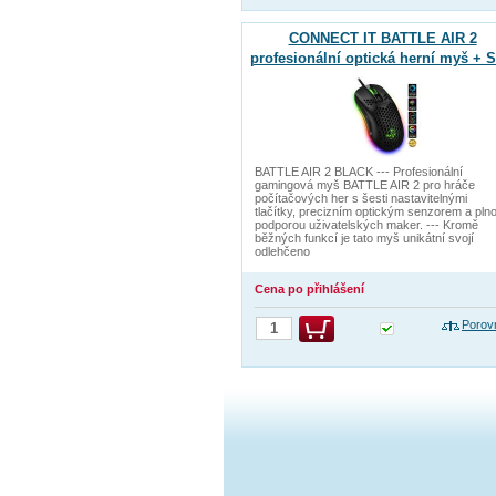
CONNECT IT BATTLE AIR 2
profesionální optická herní myš + 
12800 DPI, Černá
BATTLE AIR 2 BLACK --- Profesionální
gamingová myš BATTLE AIR 2 pro hráče
počítačových her s šesti nastavitelnými
tlačítky, precizním optickým senzorem a pln
podporou uživatelských maker. --- Kromě
běžných funkcí je tato myš unikátní svojí
odlehčeno
Cena po přihlášení
Porov