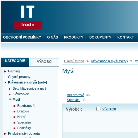
OBCHODNÍ PODMÍNKY
O NÁS
PRODUKTY
DOKUMENTY
KONTAKT
KATEGORIE
Hlavní strana
Klávesnice a myši (sety)
M
VÝROBCI
Myši
Gaming
Chytré prsteny
Klávesnice a myši (sety)
Sety klávesnice a myši
Klávesnice
Bezdrátové
35
Myši
Speciální
11
Bezdrátové
Výrobci:
VŠICHNI
Drátové
Herní
Speciální
Podložky
Příslušenství do auta