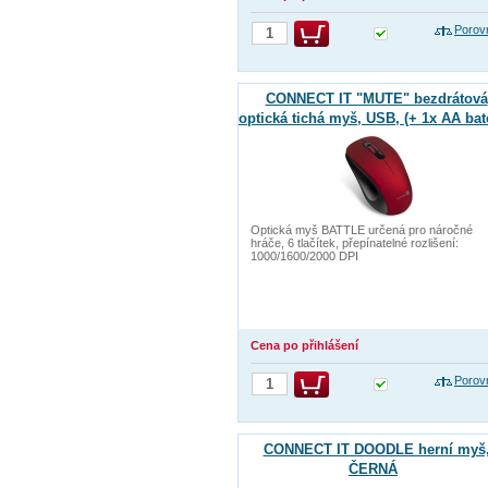
Porov
CONNECT IT "MUTE" bezdrátová
optická tichá myš, USB, (+ 1x AA bat
zdarma), červená
Optická myš BATTLE určená pro náročné
hráče, 6 tlačítek, přepínatelné rozlišení:
1000/1600/2000 DPI
Cena po přihlášení
Porov
CONNECT IT DOODLE herní myš
ČERNÁ