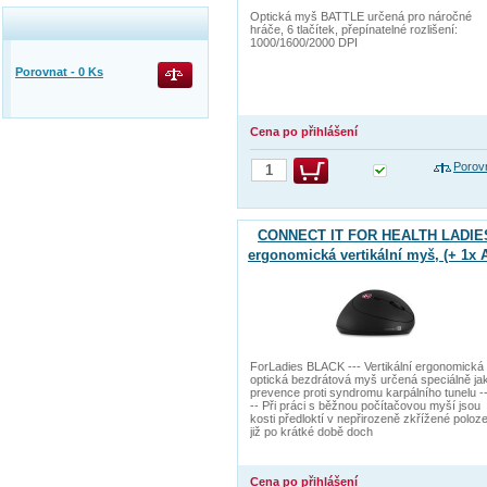
Optická myš BATTLE určená pro náročné
hráče, 6 tlačítek, přepínatelné rozlišení:
1000/1600/2000 DPI
Porovnat -
0
Ks
Cena po přihlášení
Porov
CONNECT IT FOR HEALTH LADIE
ergonomická vertikální myš, (+ 1x 
baterie zdarma), bezdrátová
ForLadies BLACK --- Vertikální ergonomická
optická bezdrátová myš určená speciálně ja
prevence proti syndromu karpálního tunelu --
-- Při práci s běžnou počítačovou myší jsou
kosti předloktí v nepřirozeně zkřížené poloz
již po krátké době doch
Cena po přihlášení