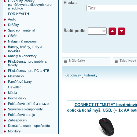
USB huby, čtečky
Hledat:
paměťových a čipových karet
a redukce
FOR HEALTH
Audio
Držáky
Spotřební materiál
Řadit podle:
Čištění
Nabíjení & napájení
Batohy, brašny, kufry a
pouzdra
Kabely a konektory
S Obrázky
Tabulkový
Příslušenství pro mobily a
tablety
Příslušenství pro PC a NTB
66
položek
4
stránky
Flashdisky
Paměťové karty
Osvětlení
Média
Pevné disky
Počítačové skříně a chlazení
CONNECT IT "MUTE" bezdrátová
Serverové komponenty
optická tichá myš, USB, (+ 1x AA bat
Počítačové zdroje
zdarma), černá
Zabezpečení
Domácí a osobní spotřebiče
Monitory