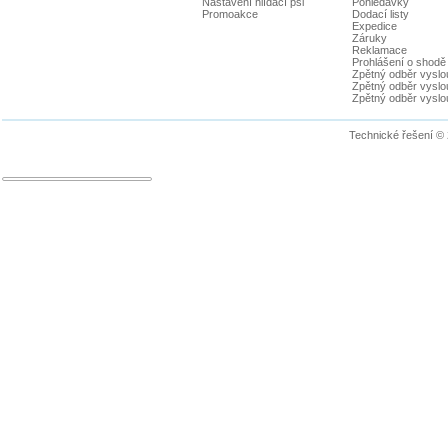
Nastavení hlídací psi
Pohledávky
Promoakce
Dodací listy
Expedice
Záruky
Reklamace
Prohlášení o shodě
Zpětný odběr vyslou
Zpětný odběr vyslouž
Zpětný odběr vyslou
Technické řešení ©