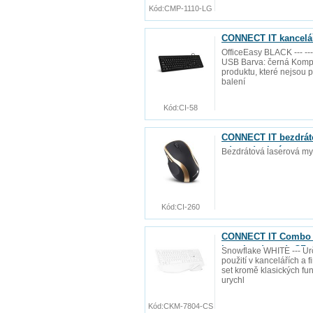
Kód:
CMP-1110-LG
CONNECT IT kancelář
OfficeEasy BLACK --- ---
USB Barva: černá Kompa
produktu, které nejsou
balení
Kód:
CI-58
CONNECT IT bezdráto
zdarma), zlatá
Bezdrátová laserová my
Kód:
CI-260
CONNECT IT Combo be
baterie zdarma), CZ 
Snowflake WHITE --- Urč
použití v kancelářích a 
set kromě klasických fu
urychl
Kód:
CKM-7804-CS