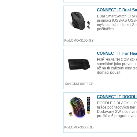
CONNECT IT Dual Sm
baterie zdarma), ŠE
Dual SmartSwitch GRAY
příjímači (USB-A a USB-C
myš s unikátní funkcí S
počítačích
Kód:
CMO-3100-GY
CONNECT IT For Heal
myš
FOR HEALTH COMBO BLAC
speciálně jako prevence
až na tři zařízení díky 
domácí použit
Kód:
CKM-6010-CS
CONNECT IT DOODLE 
DOODLE 3 BLACK --- Pr
hráče počítačových her 
Dodávaný SW s četnými 
profilů a 6 programovat
Kód:
CMO-3530-DD