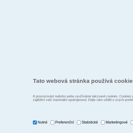
Tato webová stránka používá cooki
K provozování našeho webu využíváme takzvané cookies. Cookies js
zajištění vaší maximální spokojenosti. Dejte nám vědět o svých prefe
Nutné
Preferenční
Statistické
Marketingové