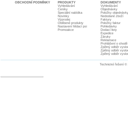
OBCHODNÍ PODMÍNKY
PRODUKTY
DOKUMENTY
Vyhledávání
Vyhledávání
Ceníky
Objednávky
Speciální nabídka
Položky objednávk
Novinky
Nedodané zboží
Výprodej
Faktury
Oblíbené produkty
Položky faktur
Nastavení hlídací psi
Pohledávky
Promoakce
Dodací listy
Expedice
Záruky
Reklamace
Prohlášení o shodě
Zpětný odběr vyslou
Zpětný odběr vyslouž
Zpětný odběr vyslou
Technické řešení ©