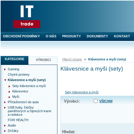
OBCHODNÍ PODMÍNKY
O NÁS
PRODUKTY
DOKUMENTY
KONTAKT
KATEGORIE
Hlavní strana
Klávesnice a myši (sety)
VÝROBCI
Klávesnice a myši (sety)
Gaming
Chytré prsteny
Klávesnice a myši (sety)
Sety klávesnice a myši
Klávesnice
Sety klávesnice a myši
Myši
Výrobci:
VŠICHNI
Příslušenství do auta
USB huby, čtečky
paměťových a čipových karet
a redukce
FOR HEALTH
Audio
Držáky
Hledat: