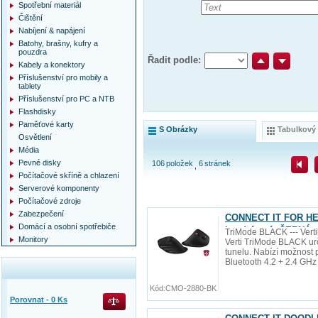
Spotřební materiál
Čištění
Nabíjení & napájení
Batohy, brašny, kufry a
pouzdra
Řadit podle:
Kabely a konektory
Příslušenství pro mobily a
tablety
Příslušenství pro PC a NTB
Flashdisky
Paměťové karty
S Obrázky
Tabulkový
Osvětlení
Média
Pevné disky
106
položek
6
stránek
Počítačové skříně a chlazení
Serverové komponenty
Počítačové zdroje
Zabezpečení
CONNECT IT FOR HEAL
Domácí a osobní spotřebiče
bezdrátová, ČERNÁ
TriMode BLACK --- Vert
Monitory
Verti TriMode BLACK ur
tunelu. Nabízí možnost p
Bluetooth 4.2 + 2.4 GHz
Kód:
CMO-2880-BK
Porovnat -
0
Ks