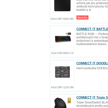
určená jak pro profesion
velikosti herní plochy 
kvalitní a st
Novinka
Kód:
CMP-4600-MD
CONNECT IT BATTLE 
BATTLE RGB --- Profesio
počítačových her v čes
podsvícení a sedmistupňo
multimediálních kláves,
Kód:
CKB-5600-CS
CONNECT IT DOODLE 
Herní podložka DOODL
Kód:
CMP-1120-SM
CONNECT IT Triple S
Triple SmartSwitch BLAC
bezdrátovými profily pod