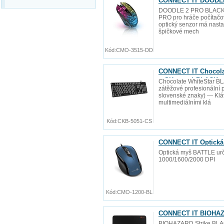
CONNECT IT DOODLE
DOODLE 2 PRO BLACK -
PRO pro hráče počítačov
optický senzor má nastav
špičkové mech
Kód:
CMO-3515-DD
CONNECT IT Chocolat
+ SK verze) BLACK
Chocolate WhiteStar BLA
zátěžové profesionální p
slovenské znaky) --- Kl
multimediálními klá
Kód:
CKB-5051-CS
CONNECT IT Optická
Optická myš BATTLE urče
1000/1600/2000 DPI
Kód:
CMO-1200-BL
CONNECT IT BIOHAZA
BIOHAZARD Strike BLAC