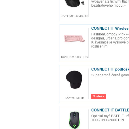
vybavená 2 tichými tlač
bezdrátového módu. -
Kód:
CMO-4040-BK
CONNECT IT Wireles
FashionCombo2 Pink ---
designu, určena pro domá
Klávesnice je výškově po
rozlišením
Kód:
CKM-5030-CS
CONNECT IT podlož
Superjemná černá gelov
Novinka
Kód:
YS-M11B
CONNECT IT BATTLE 
Optická myš BATTLE urče
1000/1600/2000 DPI