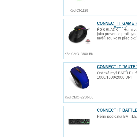
Kód:
CI-1128
CONNECT IT GAME FO
drátová, ČERNÁ
RGB BLACK --- Herní ve
jako prevence proti synd
myší jsou kosti předlokt
Kód:
CMO-2800-BK
CONNECT IT "MUTE" b
zdarma), modrá
Optická myš BATTLE urče
1000/1600/2000 DPI
Kód:
CMO-2230-BL
CONNECT IT BATTLE R
245 mm)
Herní podložka BATTLE