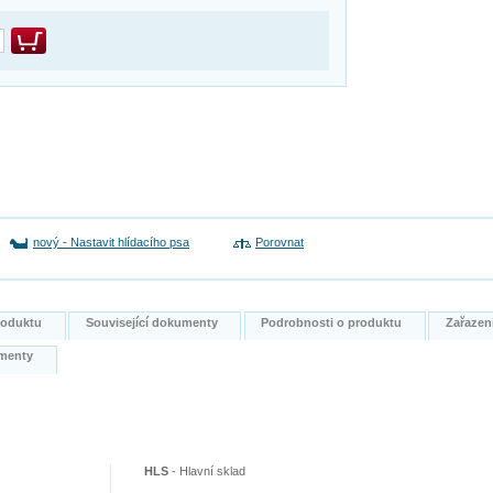
nový
-
Nastavit hlídacího psa
Porovnat
produktu
Související dokumenty
Podrobnosti o produktu
Zařazen
kumenty
HLS
-
Hlavní sklad