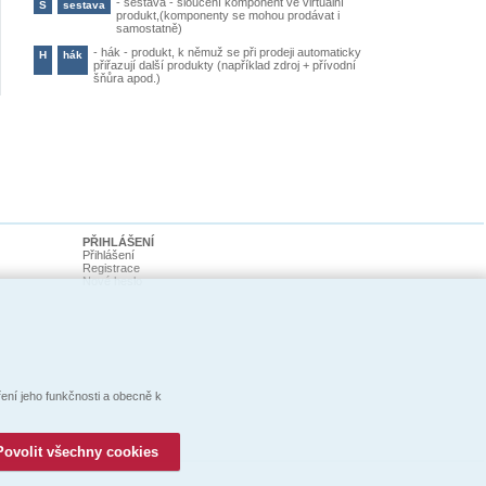
-
sestava - sloučení komponent ve virtuální
S
sestava
produkt,(komponenty se mohou prodávat i
samostatně)
-
hák - produkt, k němuž se při prodeji automaticky
H
hák
přiřazují další produkty (například zdroj + přívodní
šňůra apod.)
PŘIHLÁŠENÍ
Přihlášení
Registrace
Nové heslo
ní jeho funkčnosti a obecně k
Povolit všechny cookies