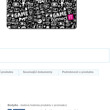
í produktu
Související dokumenty
Podrobnosti o produktu
Body/ks
-
bodová hodnota produktu v promoakci;