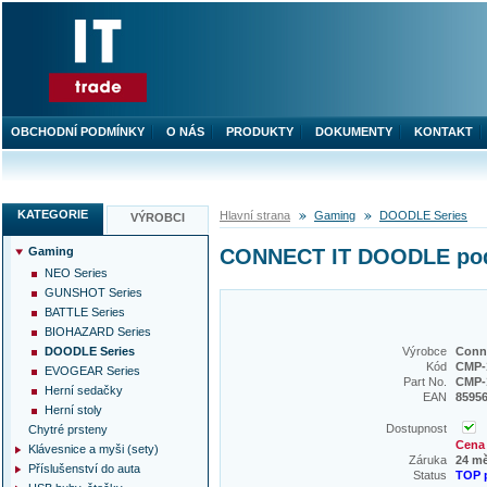
OBCHODNÍ PODMÍNKY
O NÁS
PRODUKTY
DOKUMENTY
KONTAKT
KATEGORIE
Hlavní strana
Gaming
DOODLE Series
VÝROBCI
Gaming
CONNECT IT DOODLE podlo
NEO Series
GUNSHOT Series
BATTLE Series
BIOHAZARD Series
DOODLE Series
Výrobce
Conne
Kód
CMP-
EVOGEAR Series
Part No.
CMP-
Herní sedačky
EAN
8595
Herní stoly
Dostupnost
Chytré prsteny
Cena 
Klávesnice a myši (sety)
Záruka
24 m
Příslušenství do auta
Status
TOP 