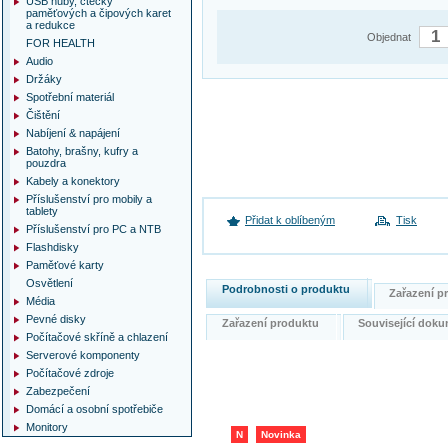
USB huby, čtečky
paměťových a čipových karet
a redukce
Objednat
FOR HEALTH
Audio
Držáky
Spotřební materiál
Čištění
Nabíjení & napájení
Batohy, brašny, kufry a
pouzdra
Kabely a konektory
Příslušenství pro mobily a
tablety
Přidat k oblíbeným
Tisk
Příslušenství pro PC a NTB
Flashdisky
Paměťové karty
Osvětlení
Podrobnosti o produktu
Zařazení 
Média
Pevné disky
Zařazení produktu
Související do
Počítačové skříně a chlazení
Serverové komponenty
Počítačové zdroje
Zabezpečení
Domácí a osobní spotřebiče
Monitory
N
Novinka