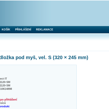
KOŠÍK
PŘIHLÁŠENÍ
REKLAMACE
žka pod myš, vel. S (320 × 245 mm)
ct IT
1120-SM
1120-SM
610614898
po přihlášení
ěsíců
produkt