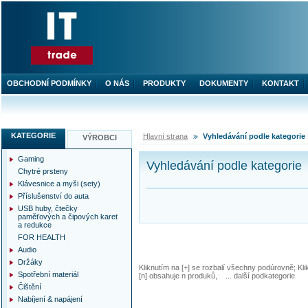
OBCHODNÍ PODMÍNKY
O NÁS
PRODUKTY
DOKUMENTY
KONTAKT
KATEGORIE
Hlavní strana
Vyhledávání podle kategorie
VÝROBCI
Gaming
Vyhledávání podle kategorie
Chytré prsteny
Klávesnice a myši (sety)
Příslušenství do auta
USB huby, čtečky
paměťových a čipových karet
a redukce
FOR HEALTH
Audio
Držáky
Kliknutím na [+] se rozbalí všechny podúrovně; Kl
Spotřební materiál
[n] obsahuje n produků, ... další podkategorie
Čištění
Nabíjení & napájení