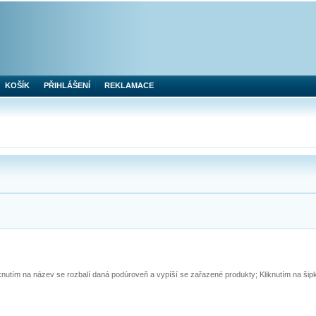
KOŠÍK
PŘIHLÁŠENÍ
REKLAMACE
iknutím na název se rozbalí daná podúroveň a vypíší se zařazené produkty; Kliknutím na ši