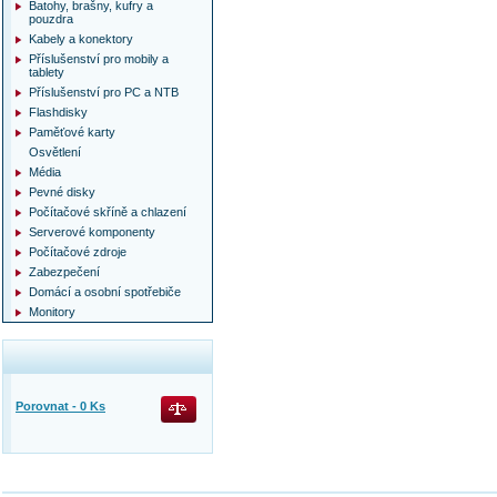
Batohy, brašny, kufry a
pouzdra
Kabely a konektory
Příslušenství pro mobily a
tablety
Příslušenství pro PC a NTB
Flashdisky
Paměťové karty
Osvětlení
Média
Pevné disky
Počítačové skříně a chlazení
Serverové komponenty
Počítačové zdroje
Zabezpečení
Domácí a osobní spotřebiče
Monitory
Porovnat -
0
Ks