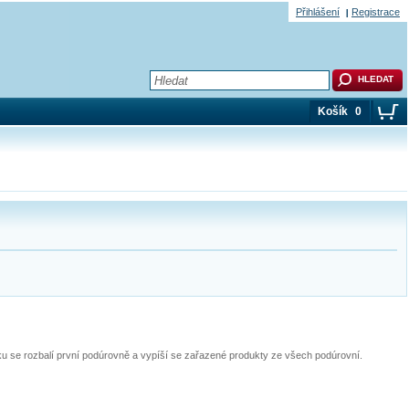
Přihlášení
Registrace
Košík
0
pku se rozbalí první podúrovně a vypíší se zařazené produkty ze všech podúrovní.