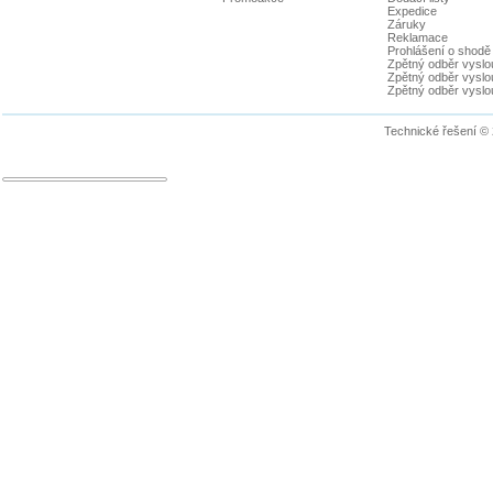
Expedice
Záruky
Reklamace
Prohlášení o shodě
Zpětný odběr vyslou
Zpětný odběr vyslouž
Zpětný odběr vyslou
Technické řešení ©