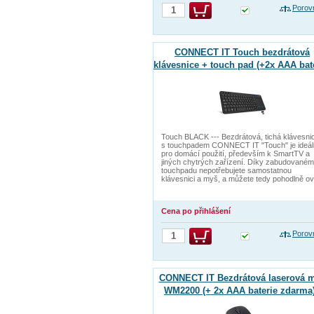
Porov
CONNECT IT Touch bezdrátová
klávesnice + touch pad (+2x AAA bat
zdarma), ČERNÁ
Touch BLACK --- Bezdrátová, tichá klávesni
s touchpadem CONNECT IT "Touch" je ideál
pro domácí použití, především k SmartTV a
jiných chytrých zařízení. Díky zabudované
touchpadu nepotřebujete samostatnou
klávesnici a myš, a můžete tedy pohodlně ov
Cena po přihlášení
Porov
CONNECT IT Bezdrátová laserová 
WM2200 (+ 2x AAA baterie zdarma)
černá