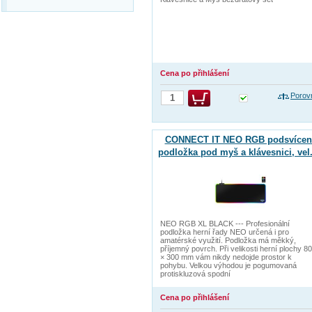
Cena po přihlášení
Porov
CONNECT IT NEO RGB podsvícen
podložka pod myš a klávesnici, vel
(800 × 300 mm)
NEO RGB XL BLACK --- Profesionální
podložka herní řady NEO určená i pro
amatérské využití. Podložka má měkký,
příjemný povrch. Při velikosti herní plochy 8
× 300 mm vám nikdy nedojde prostor k
pohybu. Velkou výhodou je pogumovaná
protiskluzová spodní
Cena po přihlášení