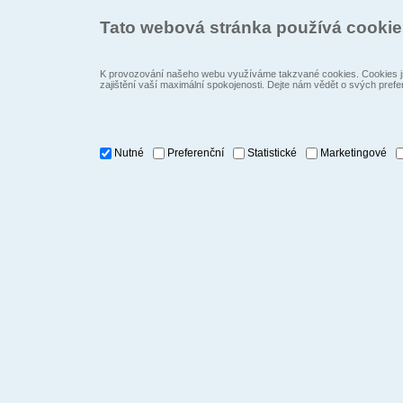
Tato webová stránka používá cooki
K provozování našeho webu využíváme takzvané cookies. Cookies js
zajištění vaší maximální spokojenosti. Dejte nám vědět o svých prefe
Nutné
Preferenční
Statistické
Marketingové