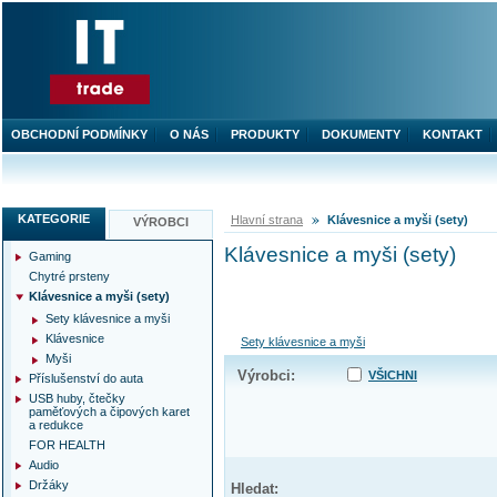
OBCHODNÍ PODMÍNKY
O NÁS
PRODUKTY
DOKUMENTY
KONTAKT
KATEGORIE
Hlavní strana
Klávesnice a myši (sety)
VÝROBCI
Klávesnice a myši (sety)
Gaming
Chytré prsteny
Klávesnice a myši (sety)
Sety klávesnice a myši
Klávesnice
Sety klávesnice a myši
Myši
Výrobci:
VŠICHNI
Příslušenství do auta
USB huby, čtečky
paměťových a čipových karet
a redukce
FOR HEALTH
Audio
Držáky
Hledat: