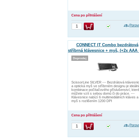
Cena po přihlášení
Porov
CONNECT IT Combo bezdrátová
stříbrná klávesnice + myš, (+2x AAA
AA baterie zdarma), CZ + SK layou
Doprodej
ScissorLine SILVER --- Bezdrátová klávesni
a optická myš ve stříbrném designu je ideáln
kombinace počítačového příslušenství, které
můžete vzít s sebou domů či do práce. ---
Klávesnice nabízí 6 multimediálních kláves a
myš s rozlišením 1200 DPI
Cena po přihlášení
Porov