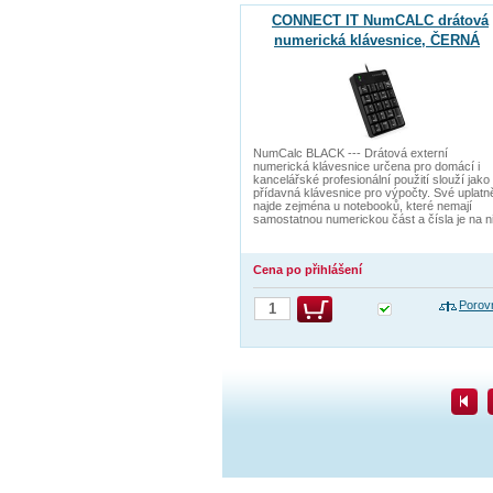
CONNECT IT NumCALC drátová
numerická klávesnice, ČERNÁ
NumCalc BLACK --- Drátová externí
numerická klávesnice určena pro domácí i
kancelářské profesionální použití slouží jako
přídavná klávesnice pro výpočty. Své uplatn
najde zejména u notebooků, které nemají
samostatnou numerickou část a čísla je na n
Cena po přihlášení
Porov