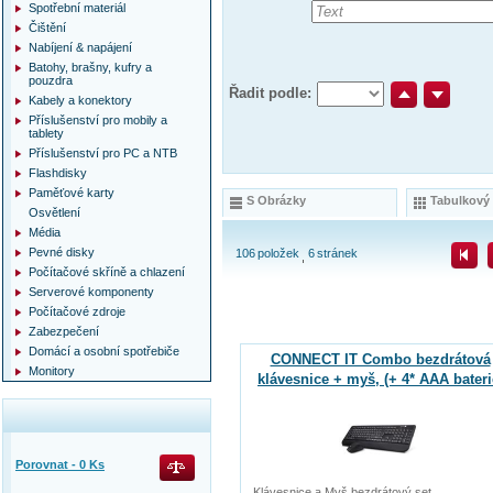
Spotřební materiál
Čištění
Nabíjení & napájení
Batohy, brašny, kufry a
pouzdra
Řadit podle:
Kabely a konektory
Příslušenství pro mobily a
tablety
Příslušenství pro PC a NTB
Flashdisky
Paměťové karty
S Obrázky
Tabulkový
Osvětlení
Média
Pevné disky
106
položek
6
stránek
Počítačové skříně a chlazení
Serverové komponenty
Počítačové zdroje
Zabezpečení
Domácí a osobní spotřebiče
CONNECT IT Combo bezdrátová
Monitory
klávesnice + myš, (+ 4* AAA bateri
zdarma)
Porovnat -
0
Ks
Klávesnice a Myš bezdrátový set