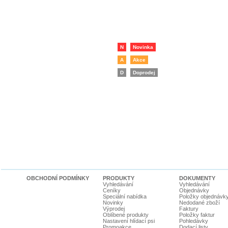
N
Novinka
A
Akce
D
Doprodej
OBCHODNÍ PODMÍNKY
PRODUKTY
DOKUMENTY
Vyhledávání
Vyhledávání
Ceníky
Objednávky
Speciální nabídka
Položky objednávk
Novinky
Nedodané zboží
Výprodej
Faktury
Oblíbené produkty
Položky faktur
Nastavení hlídací psi
Pohledávky
Promoakce
Dodací listy