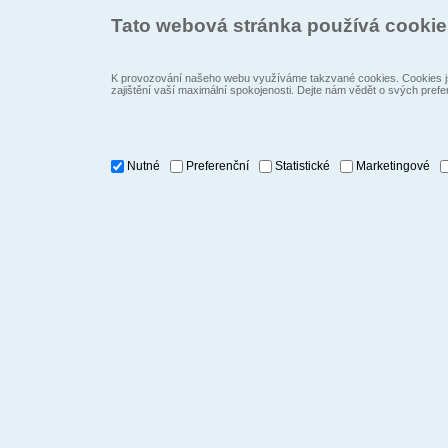
Tato webová stránka používá cooki
K provozování našeho webu využíváme takzvané cookies. Cookies js
zajištění vaší maximální spokojenosti. Dejte nám vědět o svých prefe
Nutné
Preferenční
Statistické
Marketingové