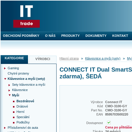
OBCHODNÍ PODMÍNKY
O NÁS
PRODUKTY
DOKUMENTY
KONTAKT
KATEGORIE
Hlavní strana
Klávesnice a myši (sety)
My
VÝROBCI
Gaming
CONNECT IT Dual SmartSw
Chytré prsteny
zdarma), ŠEDÁ
Klávesnice a myši (sety)
Sety klávesnice a myši
Klávesnice
Myši
Bezdrátové
Výrobce
Connect IT
Kód
CMO-3100-GY
Drátové
Part No.
CMO-3100-GY
Herní
EAN
8595703500220
Speciální
Podložky
Dostupnost
Cena po přihláše
Příslušenství do auta
Záruka
24 měsíců