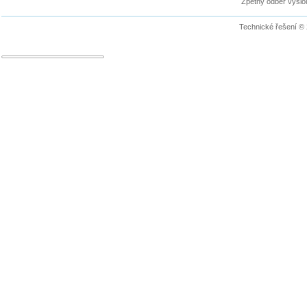
Zpětný odběr vyslou
Technické řešení ©