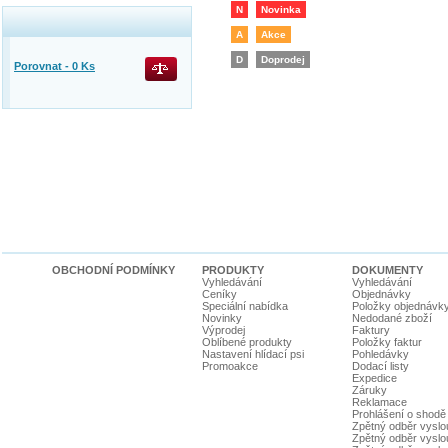
N
Novinka
A
Akce
D
Doprodej
Porovnat -
0
Ks
OBCHODNÍ PODMÍNKY
PRODUKTY
DOKUMENTY
Vyhledávání
Vyhledávání
Ceníky
Objednávky
Speciální nabídka
Položky objednávk
Novinky
Nedodané zboží
Výprodej
Faktury
Oblíbené produkty
Položky faktur
Nastavení hlídací psi
Pohledávky
Promoakce
Dodací listy
Expedice
Záruky
Reklamace
Prohlášení o shodě
Zpětný odběr vyslou
Zpětný odběr vyslouž