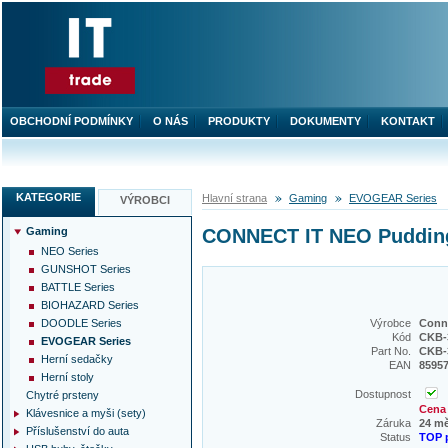
OBCHODNÍ PODMÍNKY
O NÁS
PRODUKTY
DOKUMENTY
KONTAKT
KATEGORIE
Hlavní strana
Gaming
EVOGEAR Series
VÝROBCI
Gaming
CONNECT IT NEO Pudding 
NEO Series
GUNSHOT Series
BATTLE Series
BIOHAZARD Series
DOODLE Series
Výrobce
Conne
Kód
CKB-
EVOGEAR Series
Part No.
CKB-
Herní sedačky
EAN
8595
Herní stoly
Dostupnost
Chytré prsteny
Cena 
Klávesnice a myši (sety)
Záruka
24 m
Příslušenství do auta
Status
TOP 