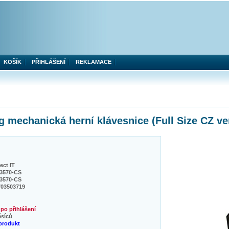
KOŠÍK
PŘIHLÁŠENÍ
REKLAMACE
mechanická herní klávesnice (Full Size CZ ve
ct IT
3570-CS
3570-CS
703503719
po přihlášení
ěsíců
produkt