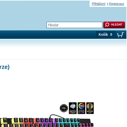
Přihlášení
Registrace
Košík
0
rze)