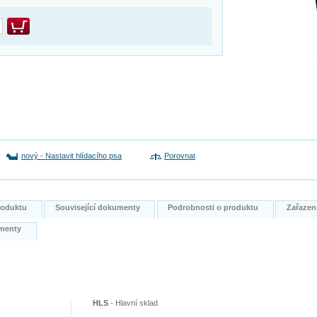
nový
-
Nastavit hlídacího psa
Porovnat
produktu
Související dokumenty
Podrobnosti o produktu
Zařazen
kumenty
HLS
-
Hlavní sklad