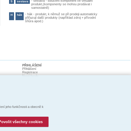
-
sestava - sloučení komponent ve virtuální
S
sestava
produkt,(komponenty se mohou prodávat i
samostatně)
-
hák - produkt, k němuž se při prodeji automaticky
H
hák
přiřazují další produkty (například zdroj + přívodní
šňůra apod.)
PŘIHLÁŠENÍ
Přihlášení
Registrace
Nové heslo
ní jeho funkčnosti a obecně k
Povolit všechny cookies