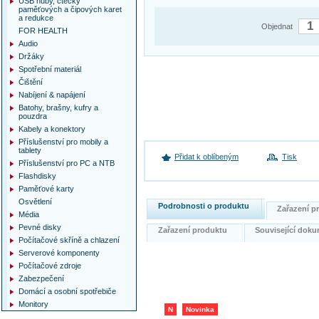
USB huby, čtečky
paměťových a čipových karet
a redukce
Objednat
FOR HEALTH
Audio
Držáky
Spotřební materiál
Čištění
Nabíjení & napájení
Batohy, brašny, kufry a
pouzdra
Kabely a konektory
Příslušenství pro mobily a
tablety
Přidat k oblíbeným
Tisk
Příslušenství pro PC a NTB
Flashdisky
Paměťové karty
Osvětlení
Podrobnosti o produktu
Zařazení 
Média
Pevné disky
Zařazení produktu
Související do
Počítačové skříně a chlazení
Serverové komponenty
Počítačové zdroje
Zabezpečení
Domácí a osobní spotřebiče
Monitory
N
Novinka