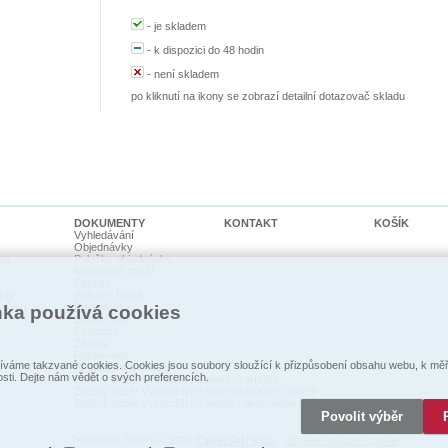
-
je skladem
-
k dispozici do 48 hodin
-
není skladem
po kliknutí na ikony se zobrazí detailní dotazovač skladu
DOKUMENTY
KONTAKT
KOŠÍK
Vyhledávání
Objednávky
ka
Položky objednávky
Nedodané zboží
Faktury
kty
Položky faktur
cí psi
Pohledávky
nka používá cookies
Dodací listy
Expedice
Záruky
Reklamace
váme takzvané cookies. Cookies jsou soubory sloužící k přizpůsobení obsahu webu, k měře
Prohlášení o shodě
osti. Dejte nám vědět o svých preferencích.
Zpětný odběr vysloužilých elektrozaŕízení
Zpětný odběr vysloužilých elektrozařízení / baterií
Zpětný odběr vysloužilých baterií / akumulátorů
Povolit výběr
Technické řešení © 2026
CyberSoft s.r.o.
Správa souborů cookie