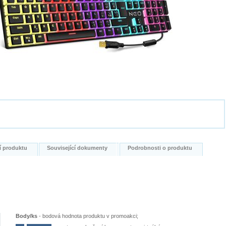
í produktu
Související dokumenty
Podrobnosti o produktu
Body/ks
-
bodová hodnota produktu v promoakci;