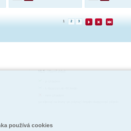
1
2
3
HLS
-
Hlavní sklad
-
je skladem
-
k dispozici do 48 hodin
-
není skladem
po kliknutí na ikony se zobrazí detailní dotazovač skladu
nka používá cookies