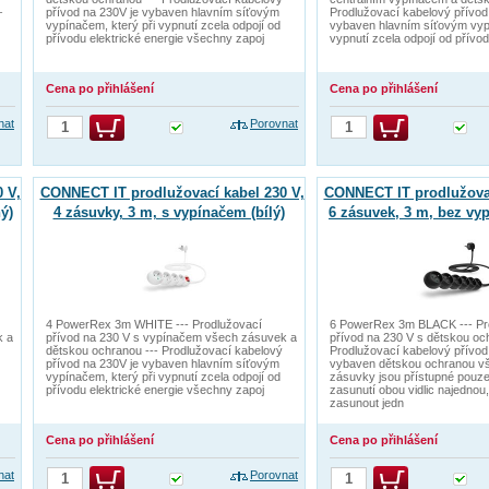
–
přívod na 230V je vybaven hlavním síťovým
Prodlužovací kabelový přívod
vypínačem, který při vypnutí zcela odpojí od
vybaven hlavním síťovým vypí
přívodu elektrické energie všechny zapoj
vypnutí zcela odpojí od přívo
Cena po přihlášení
Cena po přihlášení
nat
Porovnat
 V,
CONNECT IT prodlužovací kabel 230 V,
CONNECT IT prodlužovac
ý)
4 zásuvky, 3 m, s vypínačem (bílý)
6 zásuvek, 3 m, bez vyp
4 PowerRex 3m WHITE --- Prodlužovací
6 PowerRex 3m BLACK --- Pr
k a
přívod na 230 V s vypínačem všech zásuvek a
přívod na 230 V s dětskou oc
dětskou ochranou --- Prodlužovací kabelový
Prodlužovací kabelový přívod
přívod na 230V je vybaven hlavním síťovým
vybaven dětskou ochranou v
vypínačem, který při vypnutí zcela odpojí od
zásuvky jsou přístupné pouze
přívodu elektrické energie všechny zapoj
zasunutí obou vidlic najednou,
zasunout jedn
Cena po přihlášení
Cena po přihlášení
nat
Porovnat