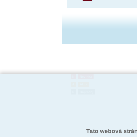
N
Novinka
A
Akce
D
Doprodej
Tato webová strá