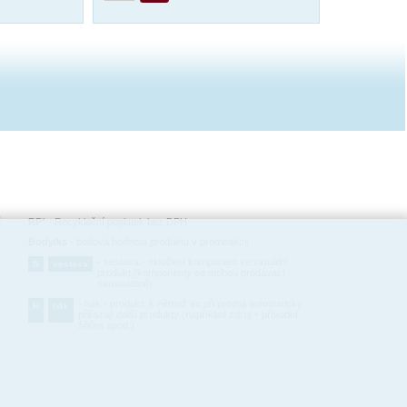
RP*
-
Recyklační poplatek bez DPH
Body/ks
-
bodová hodnota produktu v promoakci;
-
sestava - sloučení komponent ve virtuální
S
sestava
produkt,(komponenty se mohou prodávat i
samostatně)
-
hák - produkt, k němuž se při prodeji automaticky
H
hák
přiřazují další produkty (například zdroj + přívodní
šňůra apod.)