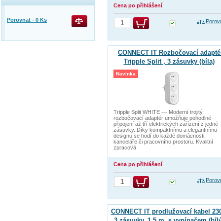
Cena po přihlášení
Porovnat -
0
Ks
Porov
CONNECT IT Rozbočovací adapté
Tripple Split , 3 zásuvky (bíla)
Novinka
Tripple Split WHITE --- Moderní trojitý
rozbočovací adaptér umožňuje pohodlné
připojení až tří elektrických zařízení z jedné
zásuvky. Díky kompaktnímu a elegantnímu
designu se hodí do každé domácnosti,
kanceláře či pracovního prostoru. Kvalitní
zpracová
Cena po přihlášení
Porov
CONNECT IT prodlužovací kabel 230
3 zásuvky, 1,5 m, s vypínačem (bílý