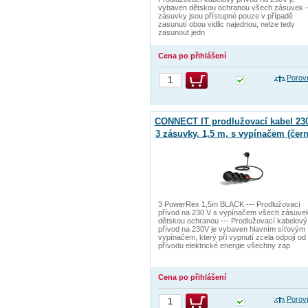
vybaven dětskou ochranou všech zásuvek 
zásuvky jsou přístupné pouze v případě
zasunutí obou vidlic najednou, nelze tedy
zasunout jedn
Cena po přihlášení
Porov
CONNECT IT prodlužovací kabel 230
3 zásuvky, 1,5 m, s vypínačem (čern
3 PowerRex 1,5m BLACK --- Prodlužovací
přívod na 230 V s vypínačem všech zásuve
dětskou ochranou --- Prodlužovací kabelový
přívod na 230V je vybaven hlavním síťovým
vypínačem, který při vypnutí zcela odpojí od
přívodu elektrické energie všechny zap
Cena po přihlášení
Porov