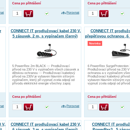
Cena po přihlášení
Cena po přihlášení
nat
Porovnat
r
CONNECT IT prodlužovací kabel 230 V,
CONNECT IT prodlužo
5 zásuvek, 2 m, s vypínačem (černý)
přepěťovou ochranou ,6 
(černá)
Novinka
5 PowerRex 2m BLACK --- Prodlužovací
6 PowerRex SurgeProtection 
přívod na 230 V s vypínačem všech zásuvek a
Prodlužovací přívod na 230 V
dětskou ochranou --- Prodlužovací kabelový
ochranou a s vypínačem všec
přívod na 230V je vybaven hlavním síťovým
Prodlužovací kabelový přívod
vypínačem, který při vypnutí zcela odpojí od
vybaven hlavním síťovým vypí
přívodu elektrické energie všechny zapoj
vypnutí zcela odpojí od přívod
Cena po přihlášení
Cena po přihlášení
nat
Porovnat
 V,
CONNECT IT prodlužovací kabel 230 V,
CONNECT IT prodluž
)
6 zásuvek, 3 m, s vypínačem (černý)
PowerRex3 , 5 zásuv