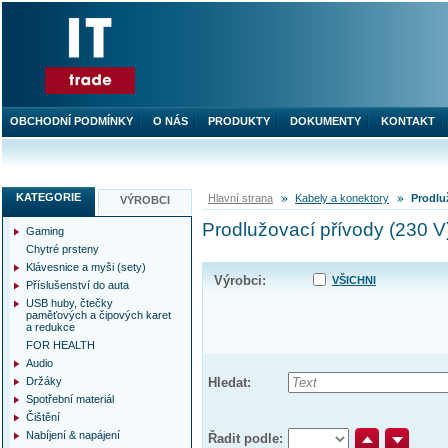
OBCHODNÍ PODMÍNKY
O NÁS
PRODUKTY
DOKUMENTY
KONTAKT
KATEGORIE
Hlavní strana
Kabely a konektory
Prodlu
VÝROBCI
Prodlužovací přívody (230 V
Gaming
Chytré prsteny
Klávesnice a myši (sety)
Výrobci:
VŠICHNI
Příslušenství do auta
USB huby, čtečky
paměťových a čipových karet
a redukce
FOR HEALTH
Audio
Držáky
Hledat:
Spotřební materiál
Čištění
Nabíjení & napájení
Řadit podle: