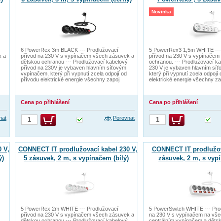
vypínačem (bí
Novinka
6 PowerRex 3m BLACK --- Prodlužovací
5 PowerRex3 1,5m WHITE ---
k a
přívod na 230 V s vypínačem všech zásuvek a
přívod na 230 V s vypínačem
dětskou ochranou --- Prodlužovací kabelový
ochranou. --- Prodlužovací k
přívod na 230V je vybaven hlavním síťovým
230 V je vybaven hlavním sí
vypínačem, který při vypnutí zcela odpojí od
který při vypnutí zcela odpojí
přívodu elektrické energie všechny zapoj
elektrické energie všechny za
Cena po přihlášení
Cena po přihlášení
nat
Porovnat
 V,
CONNECT IT prodlužovací kabel 230 V,
CONNECT IT prodlužova
ý)
5 zásuvek, 2 m, s vypínačem (bílý)
zásuvek, 2 m, s vypín
5 PowerRex 2m WHITE --- Prodlužovací
5 PowerSwitch WHITE --- Pro
přívod na 230 V s vypínačem všech zásuvek a
na 230 V s vypínačem na vše
dětskou ochranou --- Prodlužovací kabelový
centrálním vypínačem a dětsk