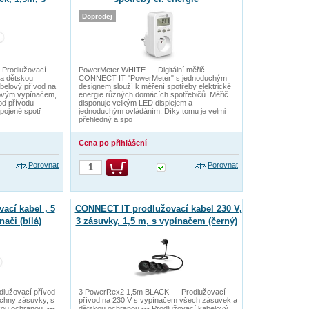
la)
Doprodej
 Prodlužovací
PowerMeter WHITE --- Digitální měřič
 a dětskou
CONNECT IT "PowerMeter" s jednoduchým
abelový přívod na
designem slouží k měření spotřeby elektrické
ťovým vypínačem,
energie různých domácích spotřebičů. Měřič
 od přívodu
disponuje velkým LED displejem a
pojené spotř
jednoduchým ovládáním. Díky tomu je velmi
přehledný a spo
Cena po přihlášení
Porovnat
Porovnat
cí kabel , 5
CONNECT IT prodlužovací kabel 230 V,
ači (bílá)
3 zásuvky, 1,5 m, s vypínačem (černý)
dlužovací přívod
3 PowerRex2 1,5m BLACK --- Prodlužovací
chny zásuvky, s
přívod na 230 V s vypínačem všech zásuvek a
ou ochranou. ---
dětskou ochranou --- Prodlužovací kabelový