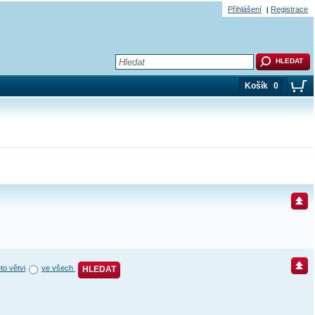
Přihlášení
Registrace
Košík
0
éto větvi
ve všech
HLEDAT