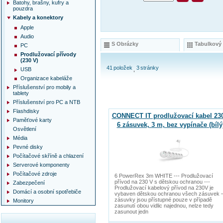
Batohy, brašny, kufry a
pouzdra
Kabely a konektory
Apple
Audio
S Obrázky
Tabulkový
PC
Prodlužovací přívody
(230 V)
41
položek
3
stránky
USB
Organizace kabeláže
Příslušenství pro mobily a
tablety
Příslušenství pro PC a NTB
Flashdisky
CONNECT IT prodlužovací kabel 230
Paměťové karty
6 zásuvek, 3 m, bez vypínače (bílý
Osvětlení
Média
Pevné disky
Počítačové skříně a chlazení
Serverové komponenty
Počítačové zdroje
6 PowerRex 3m WHITE --- Prodlužovací
přívod na 230 V s dětskou ochranou ---
Zabezpečení
Prodlužovací kabelový přívod na 230V je
Domácí a osobní spotřebiče
vybaven dětskou ochranou všech zásuvek 
zásuvky jsou přístupné pouze v případě
Monitory
zasunutí obou vidlic najednou, nelze tedy
zasunout jedn