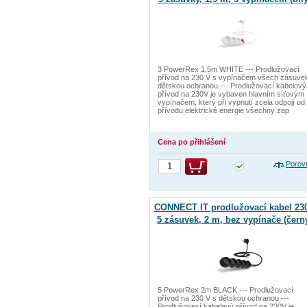
3 PowerRex 1,5m WHITE --- Prodlužovací
přívod na 230 V s vypínačem všech zásuve
dětskou ochranou --- Prodlužovací kabelový
přívod na 230V je vybaven hlavním síťovým
vypínačem, který při vypnutí zcela odpojí od
přívodu elektrické energie všechny zap
Cena po přihlášení
Porov
CONNECT IT prodlužovací kabel 230
5 zásuvek, 2 m, bez vypínače (čern
5 PowerRex 2m BLACK --- Prodlužovací
přívod na 230 V s dětskou ochranou ---
Prodlužovací kabelový přívod na 230V je