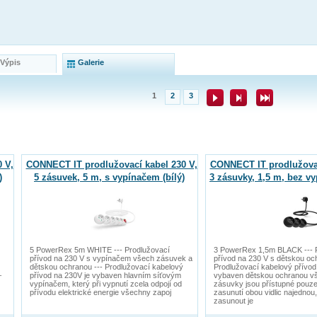
 Výpis
Galerie
1
2
3
 V,
CONNECT IT prodlužovací kabel 230 V,
CONNECT IT prodlužovac
)
5 zásuvek, 5 m, s vypínačem (bílý)
3 zásuvky, 1,5 m, bez vy
5 PowerRex 5m WHITE --- Prodlužovací
3 PowerRex 1,5m BLACK --- 
přívod na 230 V s vypínačem všech zásuvek a
přívod na 230 V s dětskou oc
dětskou ochranou --- Prodlužovací kabelový
Prodlužovací kabelový přívod
–
přívod na 230V je vybaven hlavním síťovým
vybaven dětskou ochranou v
vypínačem, který při vypnutí zcela odpojí od
zásuvky jsou přístupné pouze
přívodu elektrické energie všechny zapoj
zasunutí obou vidlic najednou,
zasunout je