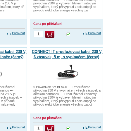
 na 230 V je
přívod na 230V je vybaven hlavním síťovým
načem, který při
vypínačem, který při vypnutí zcela odpojí od
du e
přívodu elektrické energie všechny za
Cena po přihlášení
Porovnat
Porovnat
í kabel 230 V,
CONNECT IT prodlužovací kabel 230 V,
ínače (černý)
6 zásuvek, 5 m, s vypínačem (černý)
odlužovací
6 PowerRex 5m BLACK --- Prodlužovací
hranou ---
přívod na 230 V s vypínačem všech zásuvek a
 na 230V je
dětskou ochranou --- Prodlužovací kabelový
šech zásuvek –
přívod na 230V je vybaven hlavním síťovým
 v případě
vypínačem, který při vypnutí zcela odpojí od
 nelze tedy
přívodu elektrické energie všechny zapoj
Cena po přihlášení
Porovnat
Porovnat