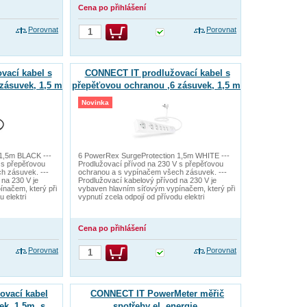
Cena po přihlášení
Porovnat
Porovnat
vací kabel s
CONNECT IT prodlužovací kabel s
zásuvek, 1,5 m
přepěťovou ochranou ,6 zásuvek, 1,5 m
(bíla)
Novinka
1,5m BLACK ---
6 PowerRex SurgeProtection 1,5m WHITE ---
 s přepěťovou
Prodlužovací přívod na 230 V s přepěťovou
h zásuvek. ---
ochranou a s vypínačem všech zásuvek. ---
 na 230 V je
Prodlužovací kabelový přívod na 230 V je
načem, který při
vybaven hlavním síťovým vypínačem, který při
u elektri
vypnutí zcela odpojí od přívodu elektri
Cena po přihlášení
Porovnat
Porovnat
ovací kabel
CONNECT IT PowerMeter měřič
ek, 1,5m, s
spotřeby el. energie