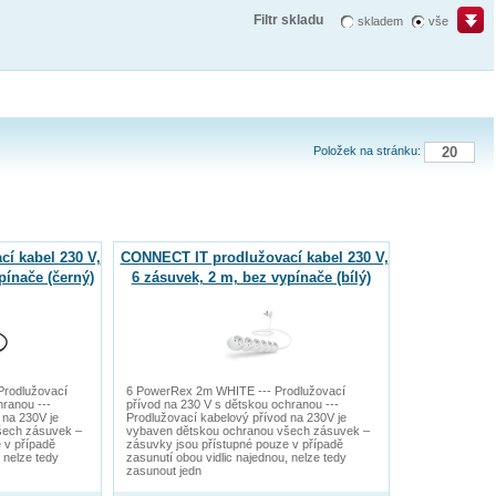
Filtr skladu
skladem
vše
Položek na stránku:
í kabel 230 V,
CONNECT IT prodlužovací kabel 230 V,
pínače (černý)
6 zásuvek, 2 m, bez vypínače (bílý)
Prodlužovací
6 PowerRex 2m WHITE --- Prodlužovací
hranou ---
přívod na 230 V s dětskou ochranou ---
 na 230V je
Prodlužovací kabelový přívod na 230V je
šech zásuvek –
vybaven dětskou ochranou všech zásuvek –
 v případě
zásuvky jsou přístupné pouze v případě
 nelze tedy
zasunutí obou vidlic najednou, nelze tedy
zasunout jedn