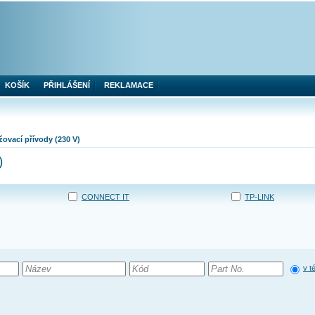
KOŠÍK
PŘIHLÁŠENÍ
REKLAMACE
žovací přívody (230 V)
)
CONNECT IT
TP-LINK
v t