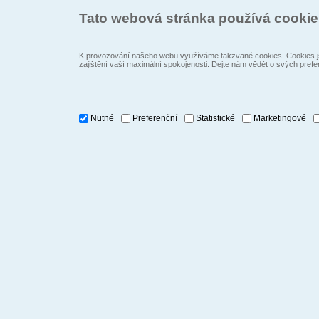
Tato webová stránka používá cooki
K provozování našeho webu využíváme takzvané cookies. Cookies js
zajištění vaší maximální spokojenosti. Dejte nám vědět o svých prefe
Nutné
Preferenční
Statistické
Marketingové