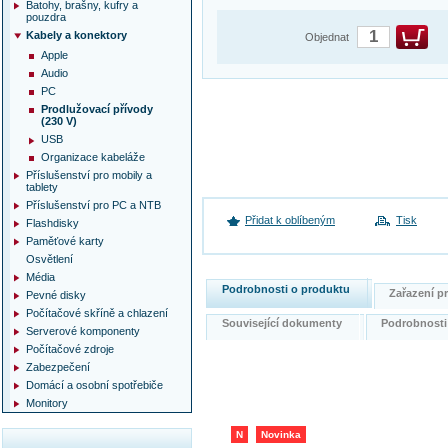
Batohy, brašny, kufry a
pouzdra
Kabely a konektory
Objednat
Apple
Audio
PC
Prodlužovací přívody
(230 V)
USB
Organizace kabeláže
Příslušenství pro mobily a
tablety
Příslušenství pro PC a NTB
Přidat k oblíbeným
Tisk
Flashdisky
Paměťové karty
Osvětlení
Média
Podrobnosti o produktu
Zařazení 
Pevné disky
Počítačové skříně a chlazení
Související dokumenty
Podrobnost
Serverové komponenty
Počítačové zdroje
Zabezpečení
Domácí a osobní spotřebiče
Monitory
N
Novinka