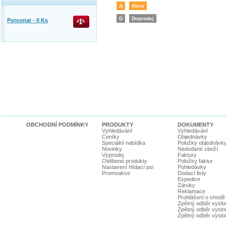
A
Akce
D
Doprodej
Porovnat -
0
Ks
OBCHODNÍ PODMÍNKY
PRODUKTY
DOKUMENTY
Vyhledávání
Vyhledávání
Ceníky
Objednávky
Speciální nabídka
Položky objednávk
Novinky
Nedodané zboží
Výprodej
Faktury
Oblíbené produkty
Položky faktur
Nastavení hlídací psi
Pohledávky
Promoakce
Dodací listy
Expedice
Záruky
Reklamace
Prohlášení o shodě
Zpětný odběr vyslou
Zpětný odběr vyslouž
Zpětný odběr vyslou