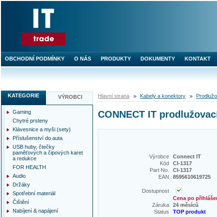
OBCHODNÍ PODMÍNKY
O NÁS
PRODUKTY
DOKUMENTY
KONTAKT
KATEGORIE
Hlavní strana
Kabely a konektory
Prodlužo
VÝROBCI
Gaming
CONNECT IT prodlužovací k
Chytré prsteny
Klávesnice a myši (sety)
Příslušenství do auta
USB huby, čtečky
paměťových a čipových karet
Výrobce
Connect IT
a redukce
Kód
CI-1317
FOR HEALTH
Part No.
CI-1317
Audio
EAN
8595610619725
Držáky
Dostupnost
Spotřební materiál
Cena po přihláše
Čištění
Záruka
24 měsíců
Nabíjení & napájení
Status
TOP produkt